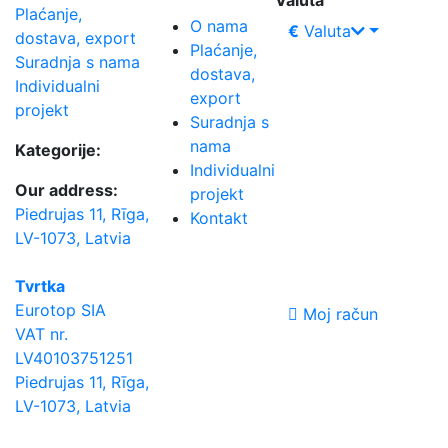
Valuta
Plaćanje,
O nama
€
Valuta
dostava, export
Plaćanje,
Suradnja s nama
dostava,
Individualni
export
projekt
Suradnja s
nama
Kategorije:
Individualni
Our address:
projekt
Piedrujas 11, Rīga,
Kontakt
LV-1073, Latvia
Tvrtka
Eurotop SIA
Moj račun
VAT nr.
LV40103751251
Piedrujas 11, Rīga,
LV-1073, Latvia