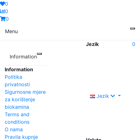
0
0
0
Menu
Jezik
0
Information
Information
Politika
privatnosti
Sigurnosne mjere
Jezik
za korištenje
biokamina
Terms and
conditions
O nama
Pravila kupnje