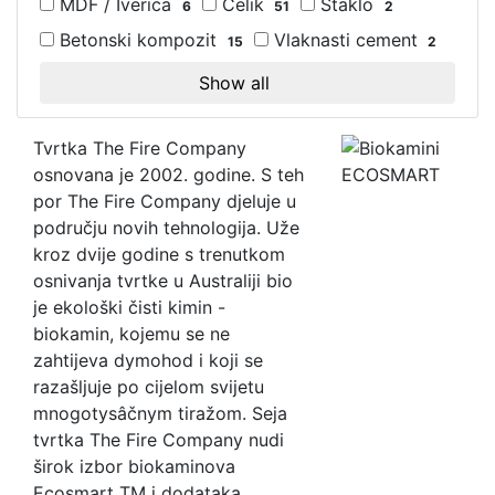
MDF / Iverica
Čelik
Staklo
6
51
2
Betonski kompozit
Vlaknasti cement
15
2
Show all
Tvrtka The Fire Company
osnovana je 2002. godine. S teh
por The Fire Company djeluje u
području novih tehnologija. Uže
kroz dvije godine s trenutkom
osnivanja tvrtke u Australiji bio
je ekološki čisti kimin -
biokamin, kojemu se ne
zahtijeva dymohod i koji se
razašljuje po cijelom svijetu
mnogotysâčnym tiražom. Seja
tvrtka The Fire Company nudi
širok izbor biokaminova
Ecosmart TM i dodataka,