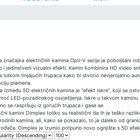
 značajka električnih kamina Opti-V serije je poboljšani ro
p i jedinstveni vizualni efekti. Kamin kombinira HD video s
s lutkom tinjajućih trupaca kako bi stvorio nevjerojatno aut
aciju plamena.
a između 5D električnih kamina je "efekt iskre", koji se ostv
moć LED-pozadinskog osvjetljenja. Iskre u takvom kaminu
o se raspršuju iz gorućih trupaca i gase se.
ični kamini Dimplex toliko su realistični da ih je teško razlik
rodnih kamina, ali, kako se pokazalo, to je daleko od grani
vođača. Dimplex je izumio potpuno novo ognjište s 5D efe