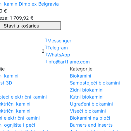
čni kamin Dimplex Belgravia
0 €
eza: 1 709,92 €
Stavi u košaricu
Messenger
Telegram
WhatsApp
info@artflame.com
ije
Kategorije
ni kamini
Biokamini
st 3D
Samostojeći biokamini
Zidni biokamini
eći električni kamini
Kutni biokamini
ektrični kamini
Ugrađeni biokamini
ektrični kamini
Viseći biokamini
 električni kamini
Biokamini na ploči
ni ognjišta i peći
Burners and inserts