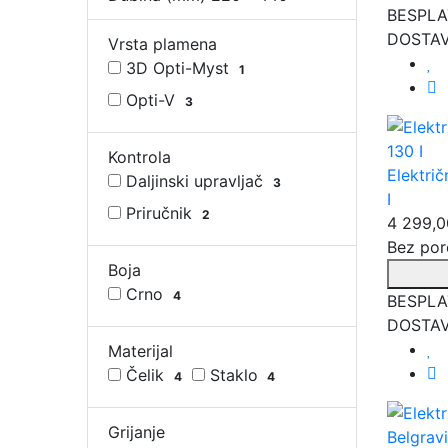
BESPL
DOSTAV
Vrsta plamena
3D Opti-Myst
1
Opti-V
3
Kontrola
Elektri
Daljinski upravljač
3
I
Priručnik
2
4 299,0
Bez por
Boja
Crno
4
BESPL
DOSTAV
Materijal
Čelik
Staklo
4
4
Grijanje