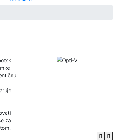
botski
nimke
entičnu
aruje
ovati
ce za
ktom.