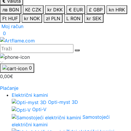
€
Valuta
лв BGN
Kč CZK
kr DKK
€ EUR
£ GBP
kn HRK
Ft HUF
kr NOK
zł PLN
L RON
kr SEK
Moj račun
0
0
0,00€
Plaćanje
Električni kamini
Opti-myst 3D
Opti-V
Samostojeći
električni kamini