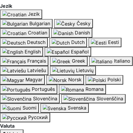
Jezik
Jezik
Bulgarian
Česky
Croatian
Danish
Deutsch
Dutch
Eesti
English
Español
Français
Greek
Italiano
Latviešu
Lietuvių
Magyar
Norsk
Polski
Português
Romana
Slovenčina
Slovenščina
Suomi
Svenska
Русский
Valuta