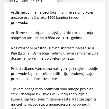
VAT nr. LV40103751251
Piedrujas 11, Rīga, LV-1073, Latvia
Artflame.com je najveći lokalni online salon u kojem
Сustomer Support
možete pronaći preko 1500 kamina i srodnih
+371 266 888 00
proizvoda.
+371 2 777 88 53
+371 2 777 88 54
Artflame.com pripada latvijskoj tvrtki Eurotop, koja
uspješno posluje na tržištu od 2010. godine.
Naš izložbeni prostor i glavno skladište nalaze se u
Rigi (Latvija). Osim toga, radimo u svim zemljama EU i
dostavljamo kamine po cijelom svijetu.
Predstavljamo Vam samo najsigurnije i najkvalitetnije
proizvode koji su prošli certifikaciju i zadovoljavaju
priznate standarde kvalitete.
Tijekom našeg rada realizirali smo mnoge projekte,
stekli značajno iskustvo i veliki broj zadovoljnih
kupaca, čiji broj svakim danom raste. Kao zastupnici
mnogih proizvođača, u mogućnosti smo ponuditi