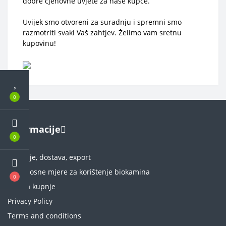
dobre cjenovne uvjete za naše kupce.
Uvijek smo otvoreni za suradnju i spremni smo
razmotriti svaki Vaš zahtjev. Želimo vam sretnu
kupovinu!
0
Informacije
0
Plaćanje, dostava, export
Sigurnosne mjere za korištenje biokamina
0
Pravila kupnje
Privacy Policy
Terms and conditions