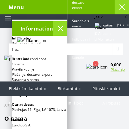
dostava,
Menu
export
Jezik
0
Suradnja s
Jezik
nama
Information
Valuta
€
Valuta
Information
Moj račun
Individualni
Politika privatnosti
projekt
Sigurnosne mjere za korištenje
biokamina
Kontakt
Terms and conditions
0
O nama
0,00€
Plaćanje
Pravila kupnje
Plaćanje, dostava, export
Suradnja s nama
Individualni projekt
Električni kamini
Biokamini
Plinski kamini
Kategorije:
Grill & Barbecue
Kamini i peći
% Popust
Our address:
Artflame.com
O nama
Piedrujas 11, Rīga, LV-1073, Latvia
O nama
Robne marke
Tvrtka
Eurotop SIA