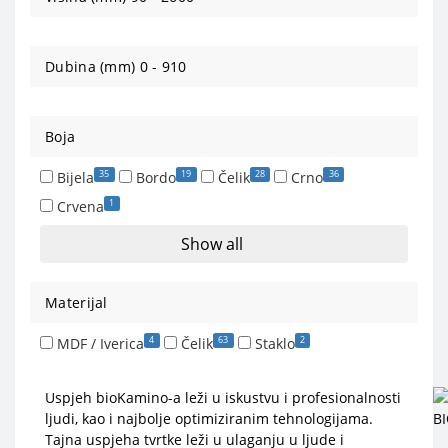
Dubina (mm)
0
-
910
Boja
35
19
28
36
Bijela
Bordo
Čelik
Crno
1
Crvena
Show all
Materijal
4
63
2
MDF / Iverica
Čelik
Staklo
Uspjeh bioKamino-a leži u iskustvu i profesionalnosti
ljudi, kao i najbolje optimiziranim tehnologijama.
Tajna uspjeha tvrtke leži u ulaganju u ljude i