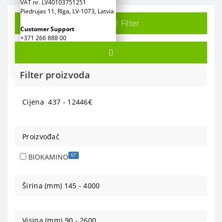
VAT nr. LV40103751251
Piedrujas 11, Rīga, LV-1073, Latvia
Product Filter
Сustomer Support
+371 266 888 00
+371 2 777 88 53
+371 2 777 88 54
Filter proizvoda
Cijena
437
-
12446
€
Proizvođač
67
BIOKAMINO
Širina (mm)
145
-
4000
Visina (mm)
90
-
2600