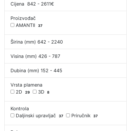
Cijena
842
-
2611
€
Proizvođač
AMANTII
37
Širina (mm)
642
-
2240
Visina (mm)
426
-
787
Dubina (mm)
152
-
445
Vrsta plamena
2D
3D
29
8
Kontrola
Daljinski upravljač
Priručnik
37
37