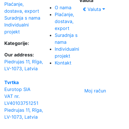
Valuta
Plaćanje,
O nama
€
Valuta
dostava, export
Plaćanje,
Suradnja s nama
dostava,
Individualni
export
projekt
Suradnja s
nama
Kategorije:
Individualni
Our address:
projekt
Piedrujas 11, Rīga,
Kontakt
LV-1073, Latvia
Tvrtka
Eurotop SIA
Moj račun
VAT nr.
LV40103751251
Piedrujas 11, Rīga,
LV-1073, Latvia