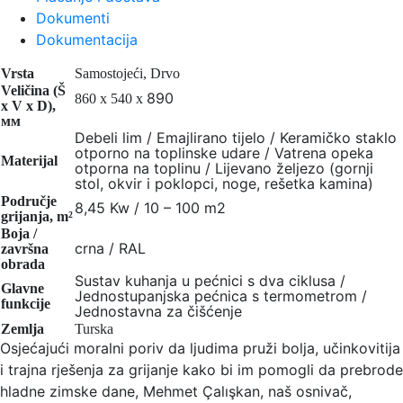
Dokumenti
Dokumentacija
Vrsta
Samostojeći, Drvo
Veličina (Š
890
860 x 540 x
x V x D)
,
мм
Debeli lim / Emajlirano tijelo / Keramičko staklo
otporno na toplinske udare / Vatrena opeka
Materijal
otporna na toplinu / Lijevano željezo (gornji
stol, okvir i poklopci, noge, rešetka kamina)
Područje
8,45 Kw / 10 – 100 m2
grijanja, m²
Boja /
crna / RAL
završna
obrada
Sustav kuhanja u pećnici s dva ciklusa /
Glavne
Jednostupanjska pećnica s termometrom /
funkcije
Jednostavna za čišćenje
Zemlja
Turska
Osjećajući moralni poriv da ljudima pruži bolja, učinkovitija
i trajna rješenja za grijanje kako bi im pomogli da prebrode
hladne zimske dane, Mehmet Çalışkan, naš osnivač,