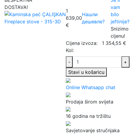
DOSTAVA!
vam
1
Нашли
bilo
639,00
дешевле?
jeftinije?
€
Snizimo
cijenu!
Cijena izvoza:
1 354,55 €
Kol:
-
+
Stavi u košaricu
Online Whatsapp chat
Prodaja širom svijeta
16 godina na tržištu
Savjetovanje stručnjaka