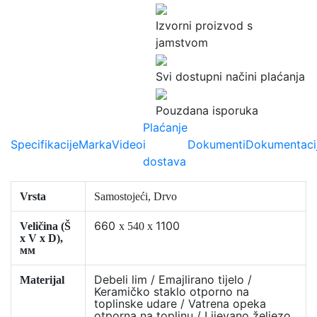
Izvorni proizvod s
jamstvom
Svi dostupni načini plaćanja
Pouzdana isporuka
Plaćanje
Specifikacije
Marka
Video
i
Dokumenti
Dokumentaci
dostava
Vrsta
Samostojeći, Drvo
660
1100
Veličina (Š
x 540 x
x V x D)
,
мм
Debeli lim / Emajlirano tijelo /
Materijal
Keramičko staklo otporno na
toplinske udare / Vatrena opeka
otporna na toplinu / Lijevano željezo