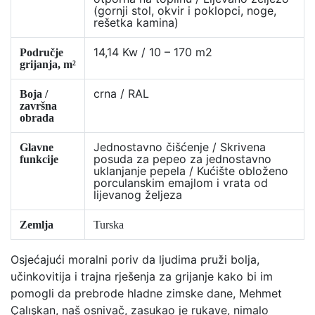
(gornji stol, okvir i poklopci, noge,
rešetka kamina)
14,14 Kw / 10 – 170 m2
Područje
grijanja, m²
crna / RAL
Boja /
završna
obrada
Jednostavno čišćenje / Skrivena
Glavne
posuda za pepeo za jednostavno
funkcije
uklanjanje pepela / Kućište obloženo
porculanskim emajlom i vrata od
lijevanog željeza
Zemlja
Turska
Osjećajući moralni poriv da ljudima pruži bolja,
učinkovitija i trajna rješenja za grijanje kako bi im
pomogli da prebrode hladne zimske dane, Mehmet
Çalışkan, naš osnivač, zasukao je rukave, nimalo