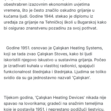
obeshrabren izazovnim ekonomskim uvjetima
vremena, što je često značilo oskudno grijanje u
kućama ljudi. Godine 1944. stekao je diplomu iz
uređaja za grijanje na Tehničkoj školi u Bugarskoj kako
bi osigurao znanstvenu pozadinu za svoj pothvat.
Godine 1951. osnovao je Çalışkan Heating Systems,
koji se tada zvao Çalışkan Stoves, kako bi ljudi
iskoristili njegovo iskustvo u sustavima grijanja. Počeo
je izrađivati kuhala u vlastitoj radionici, spajajući
funkcionalnost štednjaka i štednjaka. Ljudima se toliko
svidio da su ga jednostavno nazvali 'Çalışkan'.
Tijekom godina, 'Çalışkan Heating Devices' nikada nije
spavao na lovorikama; gradeći na snažnim temeljima
koje je postavila 1951. i neprestano podižući ljestvicu.