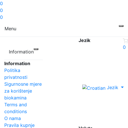
0
0
0
Menu
Jezik
0
Information
Information
Politika
privatnosti
Sigurnosne mjere
Jezik
za korištenje
biokamina
Terms and
conditions
O nama
Pravila kupnje