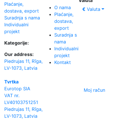
Valuta
Plaćanje,
O nama
€
Valuta
dostava, export
Plaćanje,
Suradnja s nama
dostava,
Individualni
export
projekt
Suradnja s
nama
Kategorije:
Individualni
Our address:
projekt
Piedrujas 11, Rīga,
Kontakt
LV-1073, Latvia
Tvrtka
Eurotop SIA
Moj račun
VAT nr.
LV40103751251
Piedrujas 11, Rīga,
LV-1073, Latvia