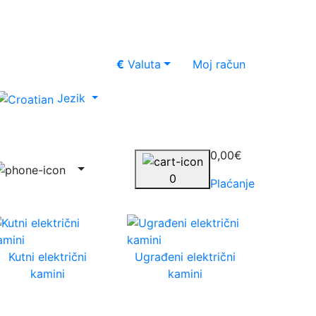
€
Valuta
Moj račun
Jezik
0,00€
0
Plaćanje
Kutni električni
Ugrađeni električni
kamini
kamini