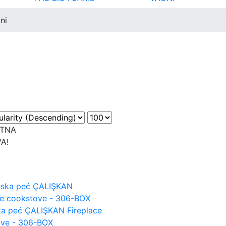
ni
ATNA
A!
a peć ÇALIŞKAN Fireplace
ove - 306-BOX