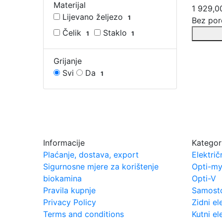
Materijal
1 929,0
Lijevano željezo
1
Bez por
Čelik
Staklo
1
1
Grijanje
Svi
Da
1
Informacije
Kategor
Plaćanje, dostava, export
Električ
Sigurnosne mjere za korištenje
Opti-my
biokamina
Opti-V
Pravila kupnje
Samostoj
Privacy Policy
Zidni el
Terms and conditions
Kutni el