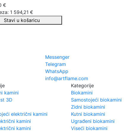
0 €
eza: 1 594,21 €
Stavi u košaricu
Messenger
Telegram
WhatsApp
info@artflame.com
ije
Kategorije
ni kamini
Biokamini
st 3D
Samostojeći biokamini
Zidni biokamini
eći električni kamini
Kutni biokamini
ektrični kamini
Ugrađeni biokamini
ektrični kamini
Viseći biokamini