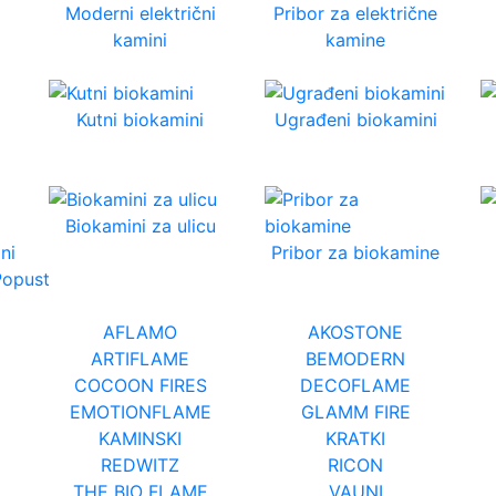
Moderni električni
Pribor za električne
kamini
kamine
Kutni biokamini
Ugrađeni biokamini
Biokamini za ulicu
ni
Pribor za biokamine
Popust
AFLAMO
AKOSTONE
ARTIFLAME
BEMODERN
COCOON FIRES
DECOFLAME
EMOTIONFLAME
GLAMM FIRE
KAMINSKI
KRATKI
REDWITZ
RICON
THE BIO FLAME
VAUNI