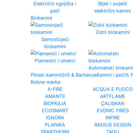
Električni ognjišta i
Bijeli i svijetli
peći
električni kamini
Biokamini
Zidni biokamini
Samostojeći
biokamini
Plamenici i umetci
Automatski biokami
Plinski kamini
Grill & Barbecue
Kamini i peći
% 
Robne marke
A-FIRE
ACQUA E FUOCO
AMANTII
ARTFLAME
BIOPASJA
ÇALIŞKAN
ECOSMART
EVONIC FIRES
IGNORA
INFIRE
PLANIKA
RADIUS DESIGN
SPARTHERM
TAGU