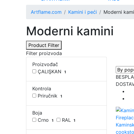
Artflame.com
Kamini i peći
Moderni kami
Moderni kamini
Product Filter
Filter proizvoda
Proizvođač
ÇALIŞKAN
1
BESPL
DOSTAV
Kontrola
Priručnik
1
Boja
Crno
RAL
1
1
Kaminsk
cookst