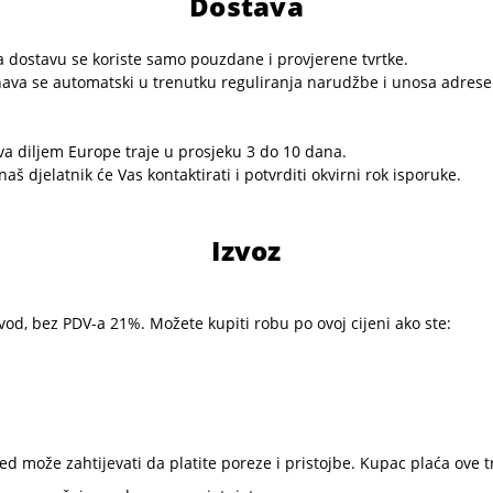
Dostava
 dostavu se koriste samo pouzdane i provjerene tvrtke.
ačunava se automatski u trenutku reguliranja narudžbe i unosa adres
va diljem Europe traje u prosjeku 3 do 10 dana.
 djelatnik će Vas kontaktirati i potvrditi okvirni rok isporuke.
Izvoz
vod, bez PDV-a 21%. Možete kupiti robu po ovoj cijeni ako ste:
red može zahtijevati da platite poreze i pristojbe. Kupac plaća ove tr