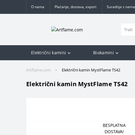
O nama
Plaćanje, dostava, export
Suradnja s nama
Električni kamini
Biokamini
Artflame.com
Električni kamin MystFlame TS42​
Električni kamin MystFlame TS42​
BESPLATNA
DOSTAVA!