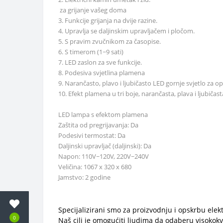
za grijanje vašeg doma
3. Funkcije grijanja na dvije razine.
4. Upravlja se daljinskim upravljačem i pločom.
5. S pravim zvučnikom za časopise.
6. S timerom (1~9 sati)
7. LED zaslon za sve funkcije.
8. Podesiva svjetlina plamena
9. Narančasto, plavo i ljubičasto LED gornje svjetlo za op
10. Efekt plamena u tri boje, narančasta, plava i ljubičast
LED lampa s efektom plamena
Zaštita od pregrijavanja: Da
Podesivi termostat: Da
Daljinski upravljač (daljinski): Da
Napon: 110V~120V, 220V~240V
Veličina: 1067 x 320 x 680
Jamstvo: 2 godine
Specijalizirani smo za proizvodnju i opskrbu el
0
Naš cilj je omogućiti ljudima da odaberu visokokv