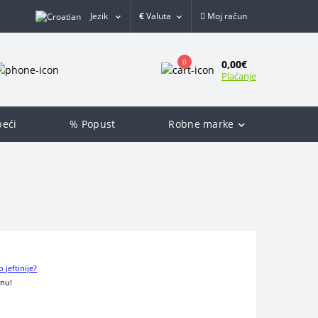
Jezik
€
Valuta
Moj račun
0
0,00€
Plaćanje
peći
% Popust
Robne marke
o jeftinije?
enu!