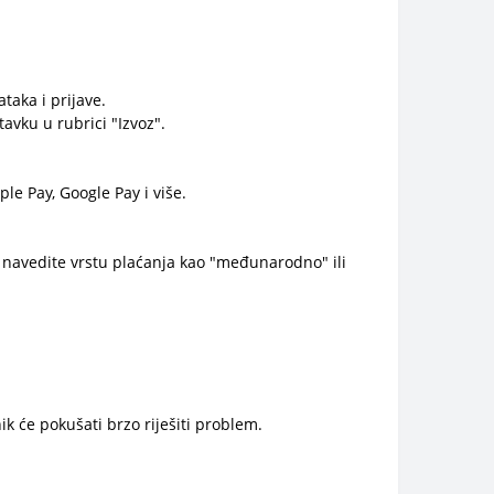
taka i prijave.
avku u rubrici "Izvoz".
le Pay, Google Pay i više.
o navedite vrstu plaćanja kao "međunarodno" ili
ik će pokušati brzo riješiti problem.