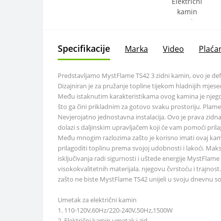
Specifikacije
Marka
Video
Plaćan
Predstavljamo MystFlame TS42 3 zidni kamin, ovo je defin
Dizajniran je za pružanje topline tijekom hladnijih mje
Među istaknutim karakteristikama ovog kamina je njegov 
što ga čini prikladnim za gotovo svaku prostoriju. Pla
Nevjerojatno jednostavna instalacija. Ovo je prava zidna 
dolazi s daljinskim upravljačem koji će vam pomoći pril
Među mnogim razlozima zašto je korisno imati ovaj kami
prilagoditi toplinu prema svojoj udobnosti i lakoći. Ma
isključivanja radi sigurnosti i uštede energije MystFlam
visokokvalitetnih materijala. njegovu čvrstoću i trajnos
zašto ne biste MystFlame TS42 unijeli u svoju dnevnu sobu
Umetak za električni kamin
1. 110-120V,60Hz/220-240V,50Hz,1500W
2. Električni kamin umetak i zid.