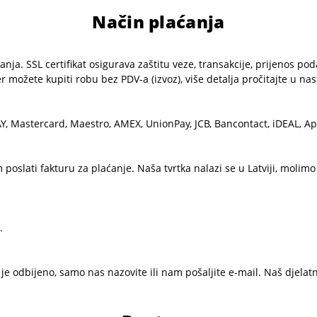
Način plaćanja
ja. SSL certifikat osigurava zaštitu veze, transakcije, prijenos poda
možete kupiti robu bez PDV-a (izvoz), više detalja pročitajte u nast
Y, Mastercard, Maestro, AMEX, UnionPay, JCB, Bancontact, iDEAL, App
poslati fakturu za plaćanje. Naša tvrtka nalazi se u Latviji, molim
.
 je odbijeno, samo nas nazovite ili nam pošaljite e-mail. Naš djelatn