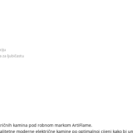
ciju
a za ljubičastu
ektričnih kamina pod robnom markom ArtiFlame.
alitetne moderne električne kamine po optimalnoj cijeni kako bi una