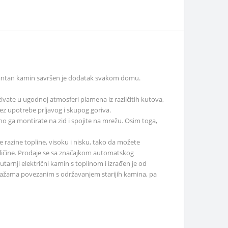
elegantan kamin savršen je dodatak svakom domu.
ivate u ugodnoj atmosferi plamena iz različitih kutova,
ez upotrebe prljavog i skupog goriva.
vno ga montirate na zid i spojite na mrežu. Osim toga,
razine topline, visoku i nisku, tako da možete
eličine. Prodaje se sa značajkom automatskog
tarnji električni kamin s toplinom i izrađen je od
njavažama povezanim s održavanjem starijih kamina, pa