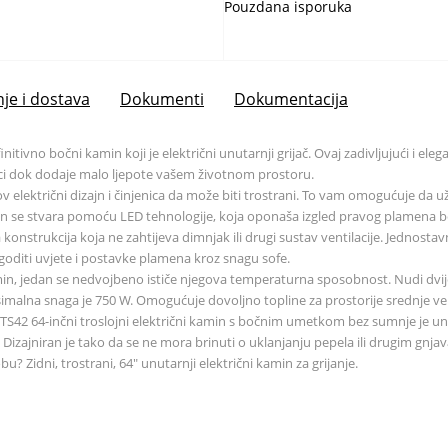
Pouzdana isporuka
je i dostava
Dokumenti
Dokumentacija
itivno bočni kamin koji je električni unutarnji grijač. Ovaj zadivljujući i 
seci dok dodaje malo ljepote vašem životnom prostoru.
električni dizajn i činjenica da može biti trostrani. To vam omogućuje da už
men se stvara pomoću LED tehnologije, koja oponaša izgled pravog plamena b
konstrukcija koja ne zahtijeva dimnjak ili drugi sustav ventilacije. Jednosta
agoditi uvjete i postavke plamena kroz snagu sofe.
n, jedan se nedvojbeno ističe njegova temperaturna sposobnost. Nudi dvije 
ksimalna snaga je 750 W. Omogućuje dovoljno topline za prostorije srednje v
e TS42 64-inčni troslojni električni kamin s bočnim umetkom bez sumnje je unu
t. Dizajniran je tako da se ne mora brinuti o uklanjanju pepela ili drugim g
? Zidni, trostrani, 64" unutarnji električni kamin za grijanje.