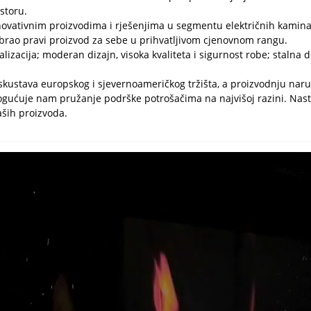
storu.
inovativnim proizvodima i rješenjima u segmentu električnih kamina
abrao pravi proizvod za sebe u prihvatljivom cjenovnom rangu.
alizacija; moderan dizajn, visoka kvaliteta i sigurnost robe; stalna
iskustava europskog i sjevernoameričkog tržišta, a proizvodnju naru
omogućuje nam pružanje podrške potrošačima na najvišoj razini. Nas
aših proizvoda.