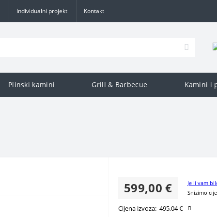
Individualni projekt
Kontakt
Plinski kamini
Grill & Barbecue
Kamini i 
Je li vam bil
599,00 €
Snizimo cij
Cijena izvoza:
495,04 €