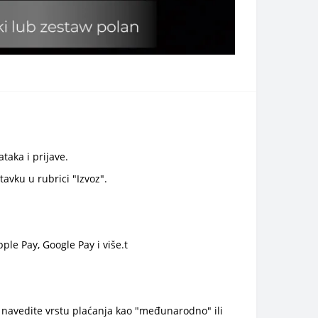
taka i prijave.
avku u rubrici "Izvoz".
le Pay, Google Pay i više.t
o navedite vrstu plaćanja kao "međunarodno" ili