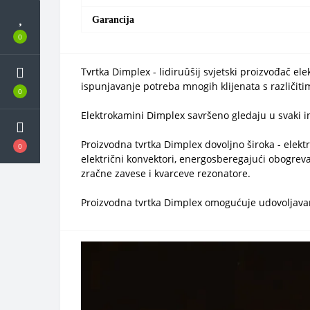
Garancija
0
Tvrtka Dimplex - lidiruûŝij svjetski proizvođač e
ispunjavanje potreba mnogih klijenata s različiti
0
Elektrokamini Dimplex savršeno gledaju u svaki inte
Proizvodna tvrtka Dimplex dovoljno široka - elektri
0
električni konvektori, energosberegajući obogreva
zračne zavese i kvarceve rezonatore.
Proizvodna tvrtka Dimplex omogućuje udovoljavanje 