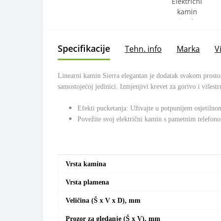
Specifikacije
Tehn. info
Marka
V
Linearni kamin Sierra elegantan je dodatak svakom prostor
samostojećoj jedinici. Izmjenjivi krevet za gorivo i višestr
Efekti pucketanja: Uživajte u potpunijem osjetilno
Povežite svoj električni kamin s pametnim telefo
Vrsta kamina
Vrsta plamena
Veličina (Š x V x D), mm
Prozor za gledanje (Š x V), mm