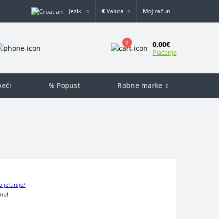
Jezik
€
Valuta
Moj račun
0
0,00€
Plaćanje
peći
% Popust
Robne marke
o jeftinije?
enu!