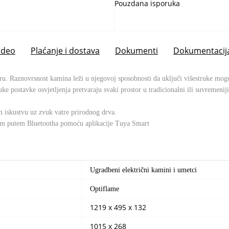
Pouzdana isporuka
ideo
Plaćanje i dostava
Dokumenti
Dokumentacij
u. Raznovrsnost kamina leži u njegovoj sposobnosti da uključi višestruke moguć
uke postavke osvjetljenja pretvaraju svaki prostor u tradicionalni ili suvremenij
m iskustvu uz zvuk vatre prirodnog drva.
nom putem Bluetootha pomoću aplikacije Tuya Smart
Ugradbeni električni kamini i umetci
Optiflame
1219 x 495 x 132
1015 x 268