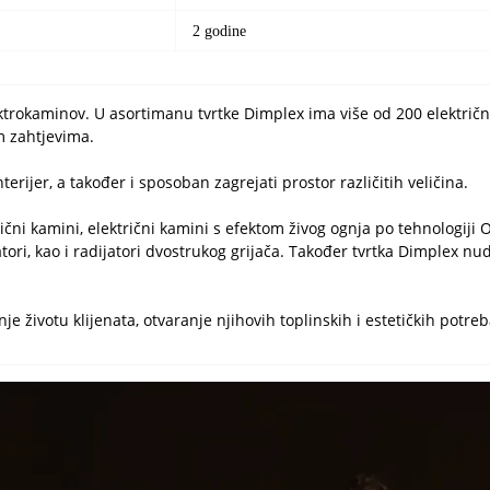
2 godine
lektrokaminov. U asortimanu tvrtke Dimplex ima više od 200 električ
m zahtjevima.
rijer, a također i sposoban zagrejati prostor različitih veličina.
čni kamini, električni kamini s efektom živog ognja po tehnologiji Op
tori, kao i radijatori dvostrukog grijača. Također tvrtka Dimplex n
životu klijenata, otvaranje njihovih toplinskih i estetičkih potreba