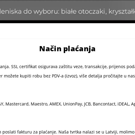
Način plaćanja
ja. SSL certifikat osigurava zaštitu veze, transakcije, prijenos poda
možete kupiti robu bez PDV-a (izvoz), više detalja pročitajte u nast
Y, Mastercard, Maestro, AMEX, UnionPay, JCB, Bancontact, iDEAL, App
poslati fakturu za plaćanje. Naša tvrtka nalazi se u Latviji, molim