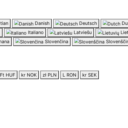
tian
Danish
Deutsch
Du
k
Italiano
Latviešu
Lie
ana
Slovenčina
Slovenšči
Ft HUF
kr NOK
zł PLN
L RON
kr SEK