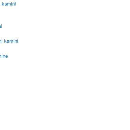
i kamini
i
čni kamini
mine