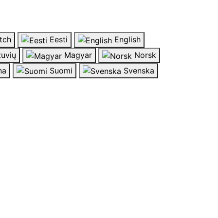
tch
Eesti
English
tuvių
Magyar
Norsk
na
Suomi
Svenska