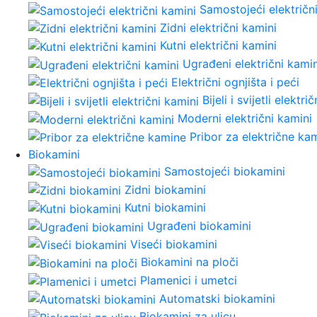
Samostojeći električn
Zidni električni kamini
Kutni električni kamini
Ugrađeni električni kamin
Električni ognjišta i peći
Bijeli i svijetli elektri
Moderni električni kamini
Pribor za električne ka
Biokamini
Samostojeći biokamini
Zidni biokamini
Kutni biokamini
Ugrađeni biokamini
Viseći biokamini
Biokamini na ploči
Plamenici i umetci
Automatski biokamini
Biokamini za ulicu