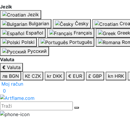
Jezik
Jezik
Bulgarian
Česky
Croa
Español
Français
Gree
Polski
Português
Rom
Русский
Valuta
€
Valuta
лв BGN
Kč CZK
kr DKK
€ EUR
£ GBP
kn HRK
Moj račun
0