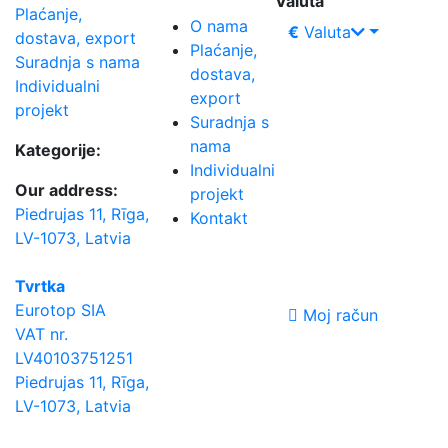
Valuta
Plaćanje,
O nama
€
Valuta
dostava, export
Plaćanje,
Suradnja s nama
dostava,
Individualni
export
projekt
Suradnja s
nama
Kategorije:
Individualni
Our address:
projekt
Piedrujas 11, Rīga,
Kontakt
LV-1073, Latvia
Tvrtka
Eurotop SIA
Moj račun
VAT nr.
LV40103751251
Piedrujas 11, Rīga,
LV-1073, Latvia