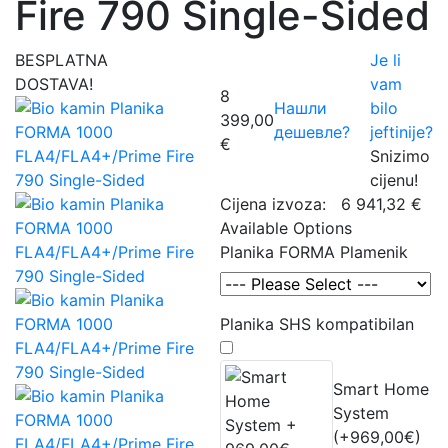
Fire 790 Single-Sided
BESPLATNA
Je li
DOSTAVA!
vam
8
Нашли
bilo
399,00
дешевле?
jeftinije?
€
Snizimo
cijenu!
Cijena izvoza:
6 941,32 €
Available Options
Planika FORMA Plamenik
Planika SHS kompatibilan
Smart Home
System
(+969,00€)