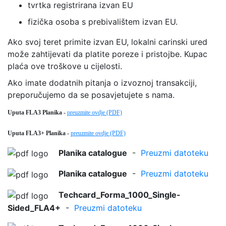
tvrtka registrirana izvan EU
fizička osoba s prebivalištem izvan EU.
Ako svoj teret primite izvan EU, lokalni carinski ured
može zahtijevati da platite poreze i pristojbe. Kupac
plaća ove troškove u cijelosti.
Ako imate dodatnih pitanja o izvoznoj transakciji,
preporučujemo da se posavjetujete s nama.
Uputa FLA3 Planika -
preuzmite ovdje (PDF)
Uputa FLA3+ Planika -
preuzmite ovdje (PDF)
Planika catalogue
-
Preuzmi datoteku
Planika catalogue
-
Preuzmi datoteku
Techcard_Forma_1000_Single-
Sided_FLA4+
-
Preuzmi datoteku