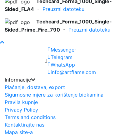
Techcard_Forma_1000_Single-
Sided_FLA4
-
Preuzmi datoteku
Techcard_Forma_1000_Single-
Sided_Prime_Fire_790
-
Preuzmi datoteku
Messenger
Telegram
WhatsApp
info@artflame.com
Informacije
Plaćanje, dostava, export
Sigurnosne mjere za korištenje biokamina
Pravila kupnje
Privacy Policy
Terms and conditions
Kontaktirajte nas
Mapa site-a