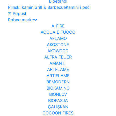
Bioetanol
Plinski kamini
Grill & Barbecue
Kamini i peći
% Popust
Robne marke
A-FIRE
ACQUA E FUOCO
AFLAMO
AKOSTONE
AKOWOOD
ALFRA FEUER
AMANTII
ARTFLAME
ARTIFLAME
BEMODERN
BIOKAMINO
BIONLOV
BIOPASJA
ÇALIŞKAN
COCOON FIRES