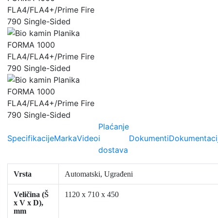
Plaćanje
Specifikacije
Marka
Video
i
Dokumenti
Dokumentaci
dostava
Vrsta
Automatski, Ugrađeni
Veličina (Š
1120 x 710 x 450
x V x D),
mm