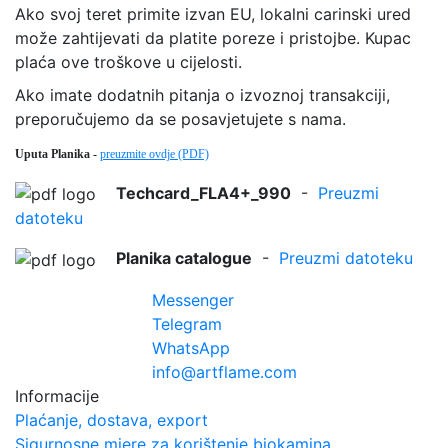
Ako svoj teret primite izvan EU, lokalni carinski ured
može zahtijevati da platite poreze i pristojbe. Kupac
plaća ove troškove u cijelosti.
Ako imate dodatnih pitanja o izvoznoj transakciji,
preporučujemo da se posavjetujete s nama.
Uputa Planika -
preuzmite ovdje (PDF)
Techcard_FLA4+_990
-
Preuzmi
datoteku
Planika catalogue
-
Preuzmi datoteku
Messenger
Telegram
WhatsApp
info@artflame.com
Informacije
Plaćanje, dostava, export
Sigurnosne mjere za korištenje biokamina