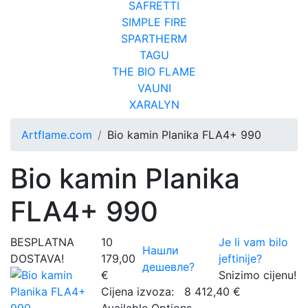
SAFRETTI
SIMPLE FIRE
SPARTHERM
TAGU
THE BIO FLAME
VAUNI
XARALYN
Artflame.com
Bio kamin Planika FLA4+ 990
Bio kamin Planika
FLA4+ 990
BESPLATNA
10
Je li vam bilo
Нашли
DOSTAVA!
179,00
jeftinije?
дешевле?
€
Snizimo cijenu!
Cijena izvoza:
8 412,40 €
Available Options