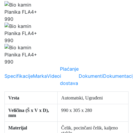
Plaćanje
Specifikacije
Marka
Video
i
Dokumenti
Dokumentaci
dostava
Vrsta
Automatski, Ugrađeni
Veličina (Š x V x D),
990 x 305 x 280
mm
Materijal
Čelik, pocinčani čelik, kaljeno
staklo