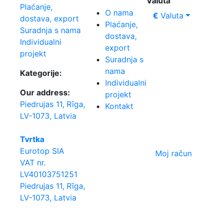
Valuta
Plaćanje,
O nama
€
Valuta
dostava, export
Plaćanje,
Suradnja s nama
dostava,
Individualni
export
projekt
Suradnja s
nama
Kategorije:
Individualni
Our address:
projekt
Piedrujas 11, Rīga,
Kontakt
LV-1073, Latvia
Tvrtka
Eurotop SIA
Moj račun
VAT nr.
LV40103751251
Piedrujas 11, Rīga,
LV-1073, Latvia