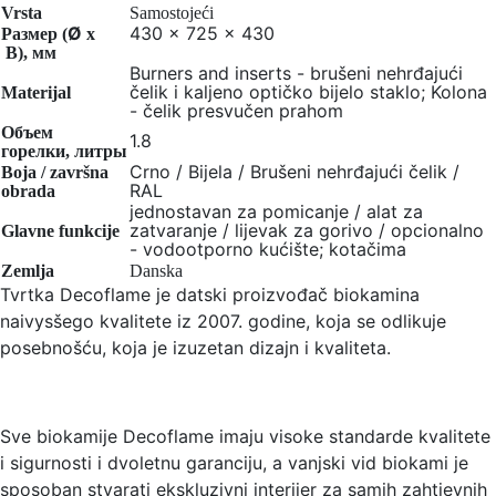
Vrsta
Samostojeći
Ø
430 x 725 x 430
Размер (
x
В), мм
Burners and inserts - brušeni nehrđajući
čelik i kaljeno optičko bijelo staklo; Kolona
Materijal
- čelik presvučen prahom
Объем
1.8
горелки, литры
Crno / Bijela / Brušeni nehrđajući čelik /
Boja / završna
RAL
obrada
jednostavan za pomicanje / alat za
zatvaranje / lijevak za gorivo / opcionalno
Glavne funkcije
- vodootporno kućište; kotačima
Zemlja
Danska
Tvrtka Decoflame je datski proizvođač biokamina
naivysšego kvalitete iz 2007. godine, koja se odlikuje
posebnošću, koja je izuzetan dizajn i kvaliteta.
Sve biokamije Decoflame imaju visoke standarde kvalitete
i sigurnosti i dvoletnu garanciju, a vanjski vid biokami je
sposoban stvarati ekskluzivni interijer za samih zahtjevnih