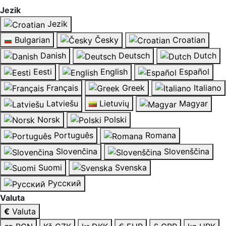
Jezik
Jezik
Bulgarian
Česky
Croatian
Danish
Deutsch
Dutch
Eesti
English
Español
Français
Greek
Italiano
Latviešu
Lietuvių
Magyar
Norsk
Polski
Português
Romana
Slovenčina
Slovenščina
Suomi
Svenska
Русский
Valuta
€
Valuta