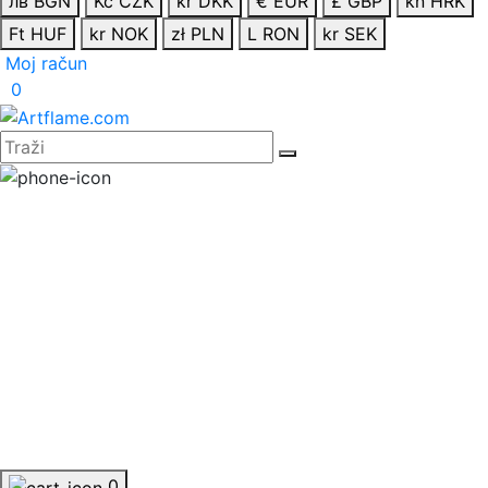
лв BGN
Kč CZK
kr DKK
€ EUR
£ GBP
kn HRK
Ft HUF
kr NOK
zł PLN
L RON
kr SEK
Moj račun
0
0