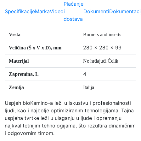
Plaćanje
Specifikacije
Marka
Video
i
Dokumenti
Dokumentaci
dostava
Vrsta
Burners and inserts
280 x 280 x 99
Veličina (Š x V x D), mm
Materijal
Ne hrđajući Čelik
4
Zapremina, L
Zemlja
Italija
Uspjeh bioKamino-a leži u iskustvu i profesionalnosti
ljudi, kao i najbolje optimiziranim tehnologijama. Tajna
uspjeha tvrtke leži u ulaganju u ljude i opremanju
najkvalitetnijim tehnologijama, što rezultira dinamičnim
i odgovornim timom.