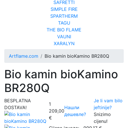
SAFRETTI
SIMPLE FIRE
SPARTHERM
TAGU
THE BIO FLAME
VAUNI
XARALYN
Artflame.com
Bio kamin bioKamino BR280Q
Bio kamin bioKamino
BR280Q
BESPLATNA
Je li vam bilo
1
DOSTAVA!
Нашли
jeftinije?
209,00
дешевле?
Snizimo
€
cijenu!
Cijena izvoza:
999,17 €