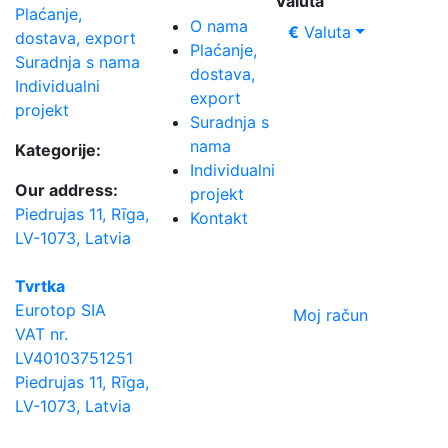
Valuta
Plaćanje,
O nama
€
Valuta
dostava, export
Plaćanje,
Suradnja s nama
dostava,
Individualni
export
projekt
Suradnja s
nama
Kategorije:
Individualni
Our address:
projekt
Piedrujas 11, Rīga,
Kontakt
LV-1073, Latvia
Tvrtka
Eurotop SIA
Moj račun
VAT nr.
LV40103751251
Piedrujas 11, Rīga,
LV-1073, Latvia