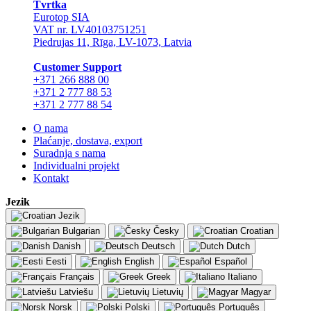
Tvrtka
Eurotop SIA
VAT nr. LV40103751251
Piedrujas 11, Rīga, LV-1073, Latvia
Сustomer Support
+371 266 888 00
+371 2 777 88 53
+371 2 777 88 54
O nama
Plaćanje, dostava, export
Suradnja s nama
Individualni projekt
Kontakt
Jezik
Jezik
Bulgarian
Česky
Croatian
Danish
Deutsch
Dutch
Eesti
English
Español
Français
Greek
Italiano
Latviešu
Lietuvių
Magyar
Norsk
Polski
Português