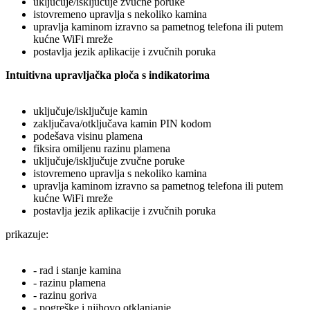
uključuje/isključuje zvučne poruke
istovremeno upravlja s nekoliko kamina
upravlja kaminom izravno sa pametnog telefona ili putem
kućne WiFi mreže
postavlja jezik aplikacije i zvučnih poruka
Intuitivna upravljačka ploča s indikatorima
uključuje/isključuje kamin
zaključava/otključava kamin PIN kodom
podešava visinu plamena
fiksira omiljenu razinu plamena
uključuje/isključuje zvučne poruke
istovremeno upravlja s nekoliko kamina
upravlja kaminom izravno sa pametnog telefona ili putem
kućne WiFi mreže
postavlja jezik aplikacije i zvučnih poruka
prikazuje:
- rad i stanje kamina
- razinu plamena
- razinu goriva
- pogreške i njihovo otklanjanje