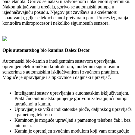
para etanola. Gorivo se nalazi u zatvorenom i hlađenom spremniku.
Nakon uključivanja uređaja, gorivo se automatski pumpa u
izjednačavajuću posudu. Njegov put završava u akceleratoru
isparavanja, gdje se tekući etanol pretvara u paru. Proces izgaranja
kontrolira mikroprocesor i nekoliko sigurnosnih senzora.
Opis automatskog bio-kamina Dalex Decor
Automatski bio-kamin s inteligentnim sustavom upravljanja,
opremljen elektroničkim kontrolerom, modernim sigurnosnim
senzorima s automatskim isključivanjem i zvučnom pratnjom.
Moguće je upravljanje i s tipkovnice i daljinski upravljač.
Inteligentni sustav upravljanja s automatskim isključivanjem.
Praktično automatsko punjenje gorivom zahvaljujući pumpi
ugrađenoj u kamin.
Upravljanje se vrši s indikatorske ploče, daljinskog upravljača
i pametnog telefona.
Kaminom je moguće upravljati s pametnog telefona čak i bez
interneta.
Kamin je opremljen zvučnim modulom koji vam omogućuje