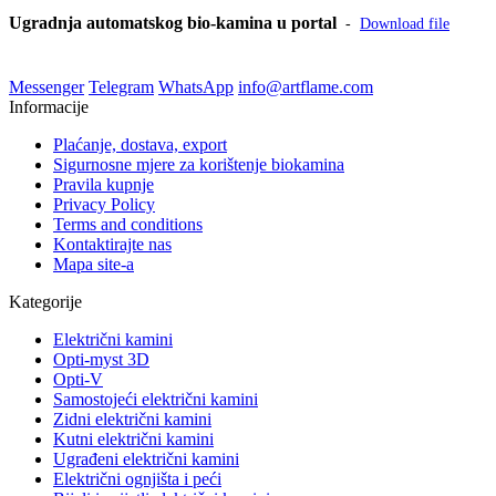
Ugradnja automatskog bio-kamina u portal
-
Download file
Messenger
Telegram
WhatsApp
info@artflame.com
Informacije
Plaćanje, dostava, export
Sigurnosne mjere za korištenje biokamina
Pravila kupnje
Privacy Policy
Terms and conditions
Kontaktirajte nas
Mapa site-a
Kategorije
Električni kamini
Opti-myst 3D
Opti-V
Samostojeći električni kamini
Zidni električni kamini
Kutni električni kamini
Ugrađeni električni kamini
Električni ognjišta i peći