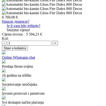
6 769,00 €
Нашли дешевле?
Je li vam bilo jeftinije?
Snizimo cijenu!
Cijena izvoza:
5 594,21 €
Kol:
-
+
Stavi u košaricu
Online Whatsapp chat
Prodaja širom svijeta
16 godina na tržištu
Savjetovanje stručnjaka
Izvorni proizvod s jamstvom
Svi dostupni načini plaćanja