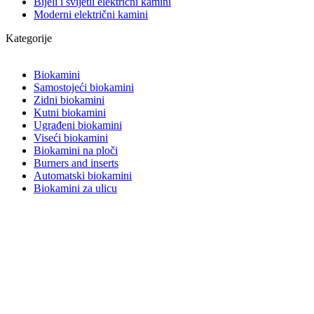
Bijeli i svijetli električni kamini
Moderni električni kamini
Kategorije
Biokamini
Samostojeći biokamini
Zidni biokamini
Kutni biokamini
Ugrađeni biokamini
Viseći biokamini
Biokamini na ploči
Burners and inserts
Automatski biokamini
Biokamini za ulicu