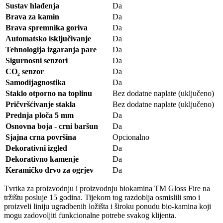
Sustav hlađenja
Da
Brava za kamin
Da
Brava spremnika goriva
Da
Automatsko isključivanje
Da
Tehnologija izgaranja pare
Da
Sigurnosni senzori
Da
CO₂ senzor
Da
Samodijagnostika
Da
Staklo otporno na toplinu
Bez dodatne naplate (uključeno)
Pričvršćivanje stakla
Bez dodatne naplate (uključeno)
Prednja ploča 5 mm
Da
Osnovna boja - crni baršun
Da
Sjajna crna površina
Opcionalno
Dekorativni izgled
Da
Dekorativno kamenje
Da
Keramičko drvo za ogrjev
Da
Tvrtka za proizvodnju i proizvodnju biokamina TM Gloss Fire na
tržištu posluje 15 godina. Tijekom tog razdoblja osmislili smo i
proizveli liniju ugradbenih ložišta i široku ponudu bio-kamina koji
mogu zadovoljiti funkcionalne potrebe svakog klijenta.