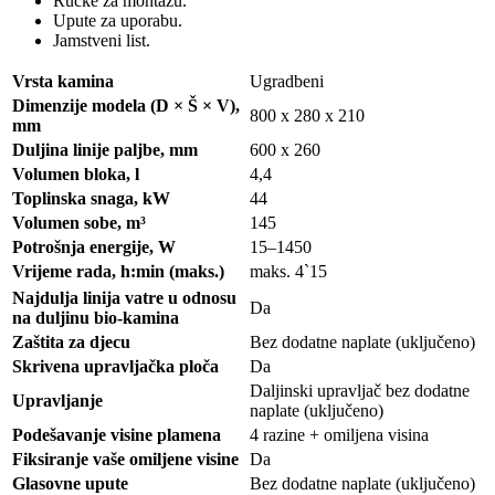
Ručke za montažu.
Upute za uporabu.
Jamstveni list.
Vrsta kamina
Ugradbeni
Dimenzije modela (D × Š × V),
800 х 280 х 210
mm
Duljina linije paljbe, mm
600 х 260
Volumen bloka, l
4,4
Toplinska snaga, kW
44
Volumen sobe, m³
145
Potrošnja energije, W
15–1450
Vrijeme rada, h:min (maks.)
maks.
4
`15
Najdulja linija vatre u odnosu
Da
na duljinu bio-kamina
Zaštita za djecu
Bez dodatne naplate (uključeno)
Skrivena upravljačka ploča
Da
Daljinski upravljač bez dodatne
Upravljanje
naplate (uključeno)
Podešavanje visine plamena
4 razine + omiljena visina
Fiksiranje vaše omiljene visine
Da
Glasovne upute
Bez dodatne naplate (uključeno)