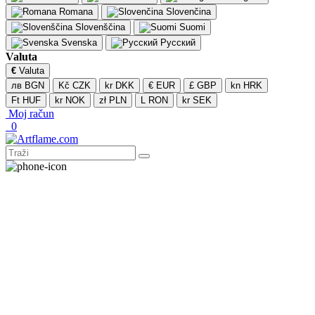
Romana
Slovenčina
Slovenščina
Suomi
Svenska
Русский
Valuta
€
Valuta
лв BGN
Kč CZK
kr DKK
€ EUR
£ GBP
kn HRK
Ft HUF
kr NOK
zł PLN
L RON
kr SEK
Moj račun
0