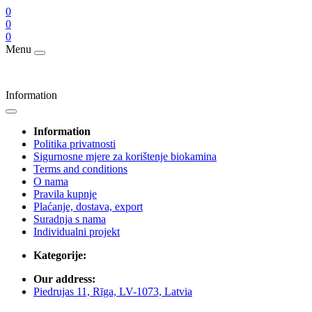
0
0
0
Menu
Information
Information
Politika privatnosti
Sigurnosne mjere za korištenje biokamina
Terms and conditions
O nama
Pravila kupnje
Plaćanje, dostava, export
Suradnja s nama
Individualni projekt
Kategorije:
Our address:
Piedrujas 11, Rīga, LV-1073, Latvia