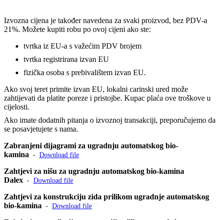
Izvozna cijena je također navedena za svaki proizvod, bez PDV-a
21%. Možete kupiti robu po ovoj cijeni ako ste:
tvrtka iz EU-a s važećim PDV brojem
tvrtka registrirana izvan EU
fizička osoba s prebivalištem izvan EU.
Ako svoj teret primite izvan EU, lokalni carinski ured može
zahtijevati da platite poreze i pristojbe. Kupac plaća ove troškove u
cijelosti.
Ako imate dodatnih pitanja o izvoznoj transakciji, preporučujemo da
se posavjetujete s nama.
Zabranjeni dijagrami za ugradnju automatskog bio-
kamina
-
Download file
Zahtjevi za nišu za ugradnju automatskog bio-kamina
Dalex
-
Download file
Zahtjevi za konstrukciju zida prilikom ugradnje automatskog
bio-kamina
-
Download file