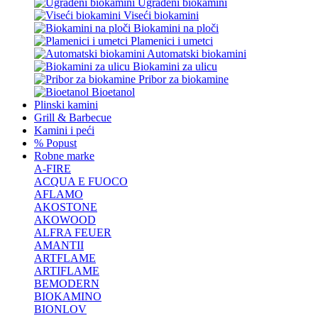
Ugrađeni biokamini
Viseći biokamini
Biokamini na ploči
Plamenici i umetci
Automatski biokamini
Biokamini za ulicu
Pribor za biokamine
Bioetanol
Plinski kamini
Grill & Barbecue
Kamini i peći
% Popust
Robne marke
A-FIRE
ACQUA E FUOCO
AFLAMO
AKOSTONE
AKOWOOD
ALFRA FEUER
AMANTII
ARTFLAME
ARTIFLAME
BEMODERN
BIOKAMINO
BIONLOV