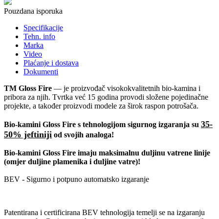
Pouzdana isporuka
Specifikacije
Tehn. info
Marka
Video
Plaćanje i dostava
Dokumenti
ТМ Gloss Fire
— je proizvođač visokokvalitetnih bio-kamina i
pribora za njih. Tvrtka već 15 godina provodi složene pojedinačne
projekte, a također proizvodi modele za širok raspon potrošača.
35-
Bio-kamini Gloss Fire s tehnologijom sigurnog izgaranja su
50%
jeftiniji
od svojih analoga!
Bio-kamini Gloss Fire imaju maksimalnu duljinu vatrene linije
(omjer duljine plamenika i duljine vatre)!
BEV - Sigurno i potpuno automatsko izgaranje
Patentirana i certificirana BEV tehnologija temelji se na izgaranju