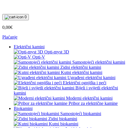
0
0,00€
Plaćanje
Električni kamini
Opti-myst 3D
Opti-V
Samostojeći električni kamini
Zidni električni kamini
Kutni električni kamini
Ugrađeni električni kamini
Električni ognjišta i peći
Bijeli i svijetli električni
kamini
Moderni električni kamini
Pribor za električne kamine
Biokamini
Samostojeći biokamini
Zidni biokamini
Kutni biokamini