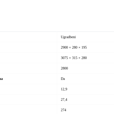
Ugradbeni
2900
× 280 × 195
3075
× 315 × 280
2800
na
Da
12,9
27,4
274