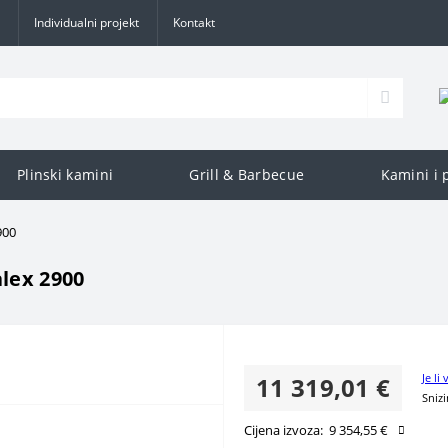
Individualni projekt
Kontakt
Plinski kamini
Grill & Barbecue
Kamini i 
900
lex 2900
Je li
11 319,01 €
Sniz
Cijena izvoza:
9 354,55 €