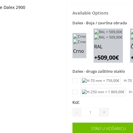
Available Options
Dalex - Boja / završna obrada
RAL
Č
Crno
+509,00€
Dalex - drugo zaštitno staklo
H-70
H-
Kol:
-
+
STAVI U KOŠARICU