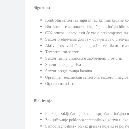
Sigurnost
Kontrolni senzori za siguran rad kamina kada se ko
Bio-kamin se automatski isključuje u slučaju bilo 
CO2 senzor – obavijestit će vas o prekomjernoj razi
Senzor prelijevanja goriva – obavještava o prelivan
Aktivni sustav hlađenja – ugrađeni ventilatori se a
Temperaturni senzor.
Senzor razine vlažnosti u zatvorenom prostoru.
Senzor curenja goriva.
Senzor pregrijavanja kamina.
Opremljen seizmičkim senzorom, senzorom nagiba
Otporno na udarce.
Blokiranje
Funkcija zaključavanja kamina sprječava slučajno ukl
Zaključavanje poklopca spremnika za gorivo tijeko
Samodijagnostika - prikaz grešaka koje su se pojavi