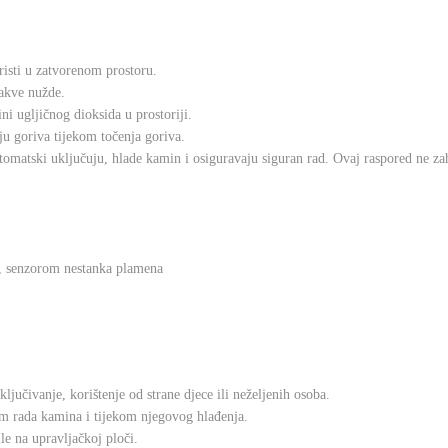
risti u zatvorenom prostoru.
kakve nužde.
ni ugljičnog dioksida u prostoriji.
ju goriva tijekom točenja goriva.
utomatski uključuju, hlade kamin i osiguravaju siguran rad. Ovaj raspored ne zah
, senzorom nestanka plamena
jučivanje, korištenje od strane djece ili neželjenih osoba.
m rada kamina i tijekom njegovog hlađenja.
le na upravljačkoj ploči.