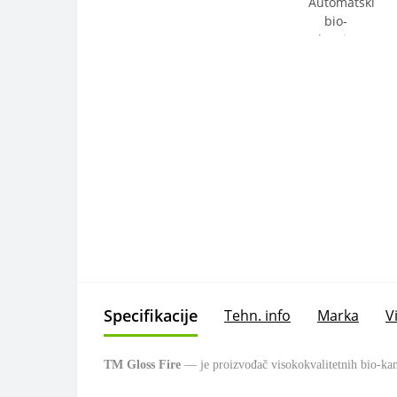
Specifikacije
Tehn. info
Marka
V
ТМ Gloss Fire
— je proizvođač visokokvalitetnih bio-kami