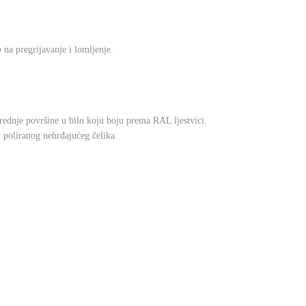
na pregrijavanje i lomljenje.
ednje površine u bilo koju boju prema RAL ljestvici.
i poliranog nehrđajućeg čelika.