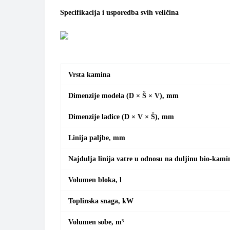
Specifikacija i usporedba svih veličina
Vrsta kamina
Dimenzije modela (D × Š × V), mm
Dimenzije ladice (D × V × Š), mm
Linija paljbe, mm
Najdulja linija vatre u odnosu na duljinu bio-kami
Volumen bloka, l
Toplinska snaga, kW
Volumen sobe, m³