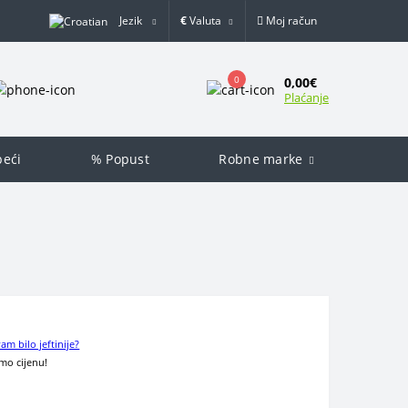
Jezik
€
Valuta
Moj račun
0
0,00€
Plaćanje
peći
% Popust
Robne marke
 vam bilo jeftinije?
imo cijenu!