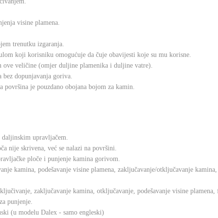
učivanjem.
njenja visine plamena.
ojem trenutku izgaranja.
om koji korisniku omogućuje da čuje obavijesti koje su mu korisne.
 ove veličine (omjer duljine plamenika i duljine vatre).
a bez dopunjavanja goriva.
ka površina je pouzdano obojana bojom za kamin.
 daljinskim upravljačem.
 nije skrivena, već se nalazi na površini.
upravljačke ploče i punjenje kamina gorivom.
vanje kamina, podešavanje visine plamena, zaključavanje/otključavanje kamina,
ljučivanje, zaključavanje kamina, otključavanje, podešavanje visine plamena, f
 za punjenje.
ncuski (u modelu Dalex - samo engleski)