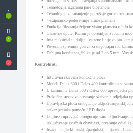
Inteligentni sustav upravljanja s automatskim isklj
Tehnologija izgaranja pare bioetanola
Tehnologija za smanjenje potrošnje goriva bez sma
0
4-stupanjsko podešavanje visine plamena
Funkcija fiksiranja željene visine plamena u bilo k
Glasovne upute. Kamin je opremljen zvučnim modul
0
Ima maksimalnu duljinu vatrene linije za bio-kamin
Povećani spremnik goriva za dugotrajan rad kamin
Debljina korištenog čelika je od 2 do 5 mm. Vanjs
0
Kontrolirati
Intuitivna skrivena kontrolna ploča.
Modeli Dalex 300 i Dalex 400 kontroliraju se samo
U kaminima Dalex 500 i Dalex 600 upravljačka ploča
Praktičan sustav za otvaranje skrivenih odjeljaka 
Upravljačka ploča omogućuje uključivanje/isključi
prikaz grešaka pomoću LED dioda.
Daljinski upravljač omogućuje vam uključivanje, isk
isključivanje zvučnih obavijesti, otvaranje odjeljka
Jezici - engleski, ruski, španjolski, talijanski, fra