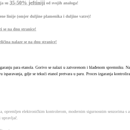
35-50%
jeftiniji
nja su
od svojih analoga!
e linije (omjer duljine plamenika i duljine vatre)!
i se na dnu stranice!
ličina nalaze se na dnu stranice!
 izgaranju para etanola. Gorivo se nalazi u zatvorenom i hlađenom spremniku. 
 isparavanja, gdje se tekući etanol pretvara u paru. Proces izgaranja kontrolir
nja, opremljen elektroničkim kontrolerom, modernim sigurnosnim senzorima s 
i upravljač.