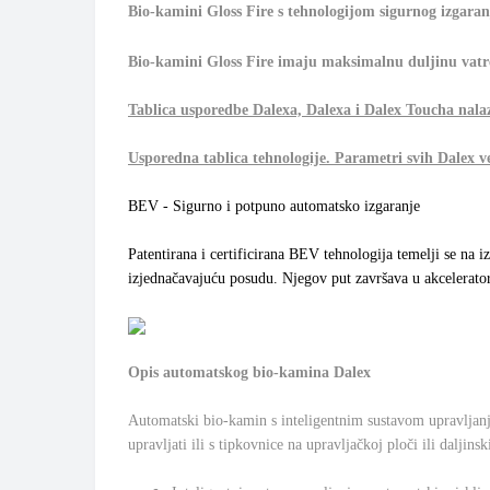
Bio-kamini Gloss Fire s tehnologijom sigurnog izgara
Bio-kamini Gloss Fire imaju maksimalnu duljinu vatren
Tablica usporedbe Dalexa, Dalexa i Dalex Toucha nalaz
Usporedna tablica tehnologije. Parametri svih Dalex ve
BEV - Sigurno i potpuno automatsko izgaranje
Patentirana i certificirana BEV tehnologija temelji se na
izjednačavajuću posudu. Njegov put završava u akceleratoru
Opis automatskog bio-kamina Dalex
Automatski bio-kamin s inteligentnim sustavom upravlja
upravljati ili s tipkovnice na upravljačkoj ploči ili daljinsk