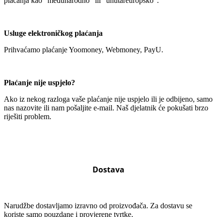
plaćanja kao "međunarodno" ili "unutareuropsko".
Usluge elektroničkog plaćanja
Prihvaćamo plaćanje Yoomoney, Webmoney, PayU.
Plaćanje nije uspjelo?
Ako iz nekog razloga vaše plaćanje nije uspjelo ili je odbijeno, samo
nas nazovite ili nam pošaljite e-mail. Naš djelatnik će pokušati brzo
riješiti problem.
Dostava
Narudžbe dostavljamo izravno od proizvođača. Za dostavu se
koriste samo pouzdane i provjerene tvrtke.