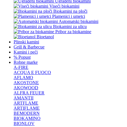
Ugrađeni biokamini
Viseći biokamini
Biokamini na ploči
Plamenici i umetci
Automatski biokamini
Biokamini za ulicu
Pribor za biokamine
Bioetanol
Plinski kamini
Grill & Barbecue
Kamini i peći
% Popust
Robne marke
A-FIRE
ACQUA E FUOCO
AFLAMO
AKOSTONE
AKOWOOD
ALFRA FEUER
AMANTII
ARTFLAME
ARTIFLAME
BEMODERN
BIOKAMINO
BIONLOV