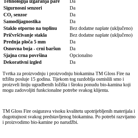
Tehnologija izgaranja pare
Da
Sigurnosni senzori
Da
CO₂ senzor
Da
Samodijagnostika
Da
Staklo otporno na toplinu
Bez dodatne naplate (uključeno)
Pričvršćivanje stakla
Bez dodatne naplate (uključeno)
Prednja ploča 5 mm
Da
Osnovna boja - crni baršun
Da
Sjajna crna površina
Opcionalno
Dekorativni izgled
Da
Tvrtka za proizvodnju i proizvodnju biokamina TM Gloss Fire na
tržištu posluje 15 godina. Tijekom tog razdoblja osmislili smo i
proizveli liniju ugradbenih ložišta i široku ponudu bio-kamina koji
mogu zadovoljiti funkcionalne potrebe svakog klijenta.
TM Gloss Fire osigurava visoku kvalitetu upotrijebljenih materijala i
dugotrajnost svakog predstavljenog biokamina. Po potrebi razvijamo
i proizvodimo bio-kamine po narudžbi.