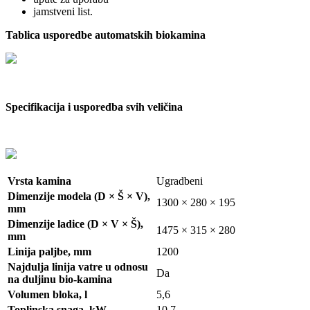
jamstveni list.
Tablica usporedbe automatskih biokamina
Specifikacija i usporedba svih veličina
Vrsta kamina
Ugradbeni
Dimenzije modela (D × Š × V),
1300
× 280 × 195
mm
Dimenzije ladice (D × V × Š),
1475
× 315 × 280
mm
Linija paljbe, mm
1200
Najdulja linija vatre u odnosu
Da
na duljinu bio-kamina
Volumen bloka, l
5,6
Toplinska snaga, kW
10,7