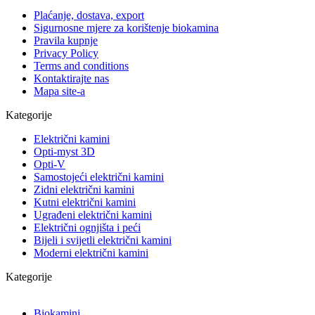
Plaćanje, dostava, export
Sigurnosne mjere za korištenje biokamina
Pravila kupnje
Privacy Policy
Terms and conditions
Kontaktirajte nas
Mapa site-a
Kategorije
Električni kamini
Opti-myst 3D
Opti-V
Samostojeći električni kamini
Zidni električni kamini
Kutni električni kamini
Ugrađeni električni kamini
Električni ognjišta i peći
Bijeli i svijetli električni kamini
Moderni električni kamini
Kategorije
Biokamini