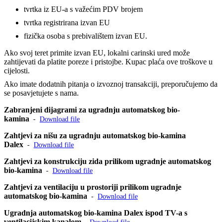
tvrtka iz EU-a s važećim PDV brojem
tvrtka registrirana izvan EU
fizička osoba s prebivalištem izvan EU.
Ako svoj teret primite izvan EU, lokalni carinski ured može
zahtijevati da platite poreze i pristojbe. Kupac plaća ove troškove u
cijelosti.
Ako imate dodatnih pitanja o izvoznoj transakciji, preporučujemo da
se posavjetujete s nama.
Zabranjeni dijagrami za ugradnju automatskog bio-
kamina
-
Download file
Zahtjevi za nišu za ugradnju automatskog bio-kamina
Dalex
-
Download file
Zahtjevi za konstrukciju zida prilikom ugradnje automatskog
bio-kamina
-
Download file
Zahtjevi za ventilaciju u prostoriji prilikom ugradnje
automatskog bio-kamina
-
Download file
Ugradnja automatskog bio-kamina Dalex ispod TV-a s
ventilacijskim kanalom