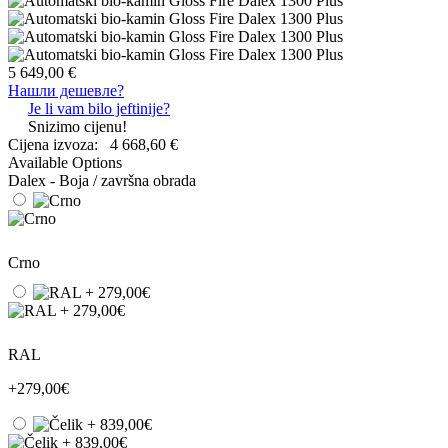
5 649,00 €
Нашли дешевле?
Je li vam bilo jeftinije?
Snizimo cijenu!
Cijena izvoza:
4 668,60 €
Available Options
Dalex - Boja / završna obrada
Crno
RAL
+279,00€