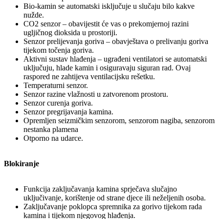
Bio-kamin se automatski isključuje u slučaju bilo kakve
nužde.
CO2 senzor – obavijestit će vas o prekomjernoj razini
ugljičnog dioksida u prostoriji.
Senzor prelijevanja goriva – obavještava o prelivanju goriva
tijekom točenja goriva.
Aktivni sustav hlađenja – ugrađeni ventilatori se automatski
uključuju, hlade kamin i osiguravaju siguran rad. Ovaj
raspored ne zahtijeva ventilacijsku rešetku.
Temperaturni senzor.
Senzor razine vlažnosti u zatvorenom prostoru.
Senzor curenja goriva.
Senzor pregrijavanja kamina.
Opremljen seizmičkim senzorom, senzorom nagiba, senzorom
nestanka plamena
Otporno na udarce.
Blokiranje
Funkcija zaključavanja kamina sprječava slučajno
uključivanje, korištenje od strane djece ili neželjenih osoba.
Zaključavanje poklopca spremnika za gorivo tijekom rada
kamina i tijekom njegovog hlađenja.