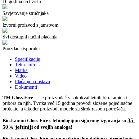
16 godina na tržištu
Savjetovanje stručnjaka
Izvorni proizvod s jamstvom
Svi dostupni načini plaćanja
Pouzdana isporuka
Specifikacije
Tehn. info
Marka
Video
Plaćanje i dostava
Dokumenti
ТМ Gloss Fire
— je proizvođač visokokvalitetnih bio-kamina i
pribora za njih. Tvrtka već 15 godina provodi složene pojedinačne
projekte, a također proizvodi modele za širok raspon potrošača.
35-
Bio-kamini Gloss Fire s tehnologijom sigurnog izgaranja su
50%
jeftiniji
od svojih analoga!
Bio-kamini Gloss Fire imaju maksimalnu duljinu vatrene linije