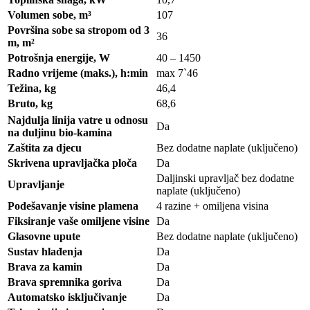
Volumen sobe, m³
107
Površina sobe sa stropom od 3
36
m, m²
Potrošnja energije, W
40 –
1450
Radno vrijeme (maks.), h:min
max
7`46
Težina, kg
46,4
Bruto, kg
68,6
Najdulja linija vatre u odnosu
Da
na duljinu bio-kamina
Zaštita za djecu
Bez dodatne naplate (uključeno)
Skrivena upravljačka ploča
Da
Daljinski upravljač bez dodatne
Upravljanje
naplate (uključeno)
Podešavanje visine plamena
4 razine + omiljena visina
Fiksiranje vaše omiljene visine
Da
Glasovne upute
Bez dodatne naplate (uključeno)
Sustav hlađenja
Da
Brava za kamin
Da
Brava spremnika goriva
Da
Automatsko isključivanje
Da