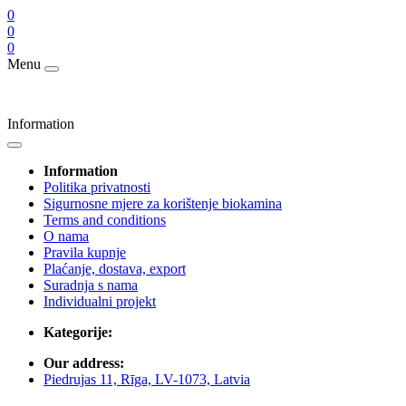
0
0
0
Menu
Information
Information
Politika privatnosti
Sigurnosne mjere za korištenje biokamina
Terms and conditions
O nama
Pravila kupnje
Plaćanje, dostava, export
Suradnja s nama
Individualni projekt
Kategorije:
Our address:
Piedrujas 11, Rīga, LV-1073, Latvia