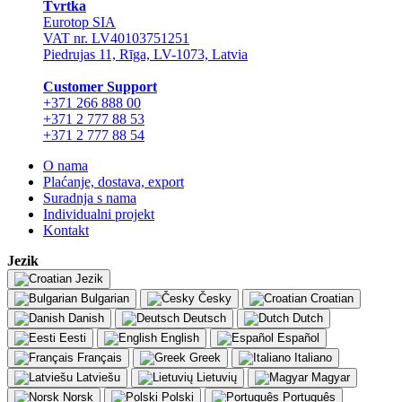
Tvrtka
Eurotop SIA
VAT nr. LV40103751251
Piedrujas 11, Rīga, LV-1073, Latvia
Сustomer Support
+371 266 888 00
+371 2 777 88 53
+371 2 777 88 54
O nama
Plaćanje, dostava, export
Suradnja s nama
Individualni projekt
Kontakt
Jezik
Jezik
Bulgarian
Česky
Croatian
Danish
Deutsch
Dutch
Eesti
English
Español
Français
Greek
Italiano
Latviešu
Lietuvių
Magyar
Norsk
Polski
Português