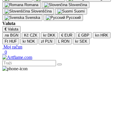
Romana
Slovenčina
Slovenščina
Suomi
Svenska
Русский
Valuta
€
Valuta
лв BGN
Kč CZK
kr DKK
€ EUR
£ GBP
kn HRK
Ft HUF
kr NOK
zł PLN
L RON
kr SEK
Moj račun
0