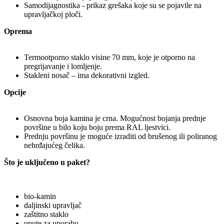
Samodijagnostika - prikaz grešaka koje su se pojavile na
upravljačkoj ploči.
Oprema
Termootporno staklo visine 70 mm, koje je otporno na
pregrijavanje i lomljenje.
Stakleni nosač – ima dekorativni izgled.
Opcije
Osnovna boja kamina je crna. Mogućnost bojanja prednje
površine u bilo koju boju prema RAL ljestvici.
Prednju površinu je moguće izraditi od brušenog ili poliranog
nehrđajućeg čelika.
Što je uključeno u paket?
bio-kamin
daljinski upravljač
zaštitno staklo
upute za uporabu