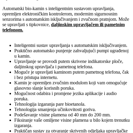
Automatski bio-kamin s inteligentnim sustavom upravljanja,
opremljen elektroničkim kontrolerom, modernim sigurnosnim
senzorima s automatskim isključivanjem i zvučnom pratnjom. Može
se upravljati s tipkovnice,
daljinskim upravljačem ili pametnim
telefonom.
Inteligentni sustav upravljanja s automatskim isključivanjem.
Praktično automatsko punjenje zahvaljujući pumpi ugrađenoj
u kamin.
Upravljanje se provodi putem skrivene indikatorske ploče,
daljinskog upravljača i pametnog telefona.
Moguće je upravljati kaminom putem pametnog telefona, čak
i bez pristupa internetu.
Kamin je opremljen zvučnim modulom koji vam omogućuje
glasovno slanje korisnih poruka.
Mogućnost odabira i promjene jezika aplikacije i audio
poruka.
Tehnologija izgaranja pare bioetanola.
Tehnologija smanjenja učinkovitosti goriva.
Podešavanje visine plamena od 40 mm do 200 mm.
Fiksiranje vaše omiljene visine plamena u bilo kojem trenutku
izgaranja.
Praktičan sustav za otvaranje skrivenih odjeljaka upravljačke