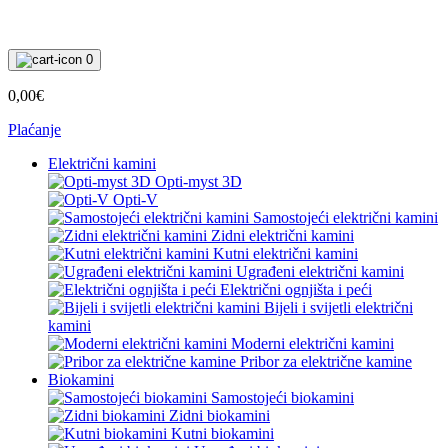
0
0,00€
Plaćanje
Električni kamini
Opti-myst 3D
Opti-V
Samostojeći električni kamini
Zidni električni kamini
Kutni električni kamini
Ugrađeni električni kamini
Električni ognjišta i peći
Bijeli i svijetli električni
kamini
Moderni električni kamini
Pribor za električne kamine
Biokamini
Samostojeći biokamini
Zidni biokamini
Kutni biokamini