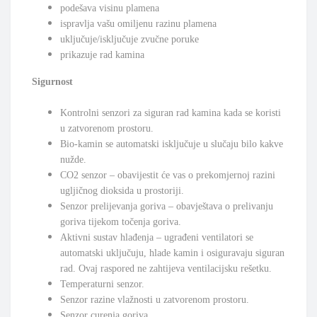
podešava visinu plamena
ispravlja vašu omiljenu razinu plamena
uključuje/isključuje zvučne poruke
prikazuje rad kamina
Sigurnost
Kontrolni senzori za siguran rad kamina kada se koristi
u zatvorenom prostoru.
Bio-kamin se automatski isključuje u slučaju bilo kakve
nužde.
CO2 senzor – obavijestit će vas o prekomjernoj razini
ugljičnog dioksida u prostoriji.
Senzor prelijevanja goriva – obavještava o prelivanju
goriva tijekom točenja goriva.
Aktivni sustav hlađenja – ugrađeni ventilatori se
automatski uključuju, hlade kamin i osiguravaju siguran
rad. Ovaj raspored ne zahtijeva ventilacijsku rešetku.
Temperaturni senzor.
Senzor razine vlažnosti u zatvorenom prostoru.
Senzor curenja goriva.