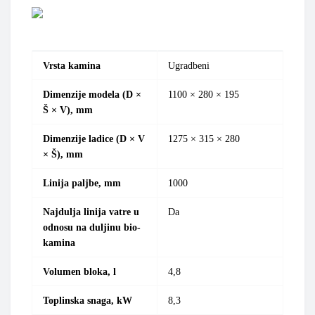
Vrsta kamina
Ugradbeni
Dimenzije modela (D ×
1100
× 280 × 195
Š × V), mm
Dimenzije ladice (D × V
1275
× 315 × 280
× Š), mm
Linija paljbe, mm
1000
Najdulja linija vatre u
Da
odnosu na duljinu bio-
kamina
Volumen bloka, l
4,8
Toplinska snaga, kW
8,3