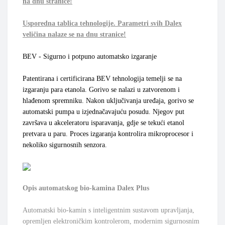
na dnu stranice!
Usporedna tablica tehnologije. Parametri svih Dalex
veličina nalaze se na dnu stranice!
BEV - Sigurno i potpuno automatsko izgaranje
Patentirana i certificirana BEV tehnologija temelji se na
izgaranju para etanola. Gorivo se nalazi u zatvorenom i
hlađenom spremniku. Nakon uključivanja uređaja, gorivo se
automatski pumpa u izjednačavajuću posudu. Njegov put
završava u akceleratoru isparavanja, gdje se tekući etanol
pretvara u paru. Proces izgaranja kontrolira mikroprocesor i
nekoliko sigurnosnih senzora.
Opis automatskog bio-kamina Dalex Plus
Automatski bio-kamin s inteligentnim sustavom upravljanja,
opremljen elektroničkim kontrolerom, modernim sigurnosnim