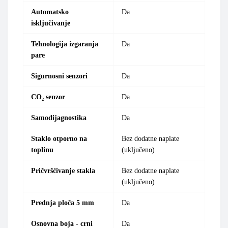
Automatsko
Da
isključivanje
Tehnologija izgaranja
Da
pare
Sigurnosni senzori
Da
CO₂ senzor
Da
Samodijagnostika
Da
Staklo otporno na
Bez dodatne naplate
toplinu
(uključeno)
Pričvršćivanje stakla
Bez dodatne naplate
(uključeno)
Prednja ploča 5 mm
Da
Osnovna boja - crni
Da