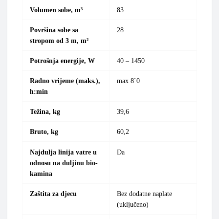
Volumen sobe, m³
83
Površina sobe sa
28
stropom od 3 m, m²
Potrošnja energije, W
40 –
1450
Radno vrijeme (maks.),
max
8`0
h:min
Težina, kg
39,6
Bruto, kg
60,2
Najdulja linija vatre u
Da
odnosu na duljinu bio-
kamina
Zaštita za djecu
Bez dodatne naplate
(uključeno)