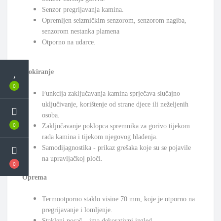
Senzor pregrijavanja kamina.
Opremljen seizmičkim senzorom, senzorom nagiba,
senzorom nestanka plamena
Otporno na udarce.
Blokiranje
0
Funkcija zaključavanja kamina sprječava slučajno
uključivanje, korištenje od strane djece ili neželjenih
osoba.
0
Zaključavanje poklopca spremnika za gorivo tijekom
rada kamina i tijekom njegovog hlađenja.
Samodijagnostika - prikaz grešaka koje su se pojavile
na upravljačkoj ploči.
0
Oprema
Termootporno staklo visine 70 mm, koje je otporno na
pregrijavanje i lomljenje.
Stakleni nosač – ima dekorativni izgled.