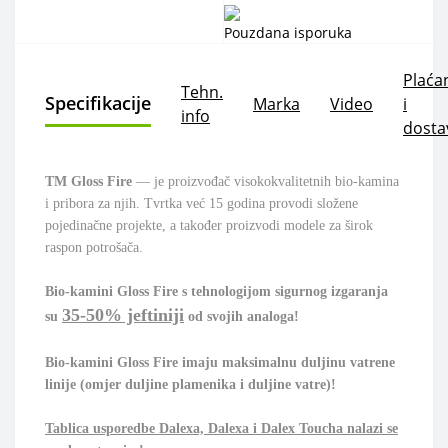
Pouzdana isporuka
Plaća
Tehn.
Specifikacije
Marka
Video
i
info
dosta
ТМ Gloss Fire
— je proizvođač visokokvalitetnih bio-kamina
i pribora za njih. Tvrtka već 15 godina provodi složene
pojedinačne projekte, a također proizvodi modele za širok
raspon potrošača.
Bio-kamini Gloss Fire s tehnologijom sigurnog izgaranja
35-50%
jeftiniji
su
od svojih analoga!
Bio-kamini Gloss Fire imaju maksimalnu duljinu vatrene
linije (omjer duljine plamenika i duljine vatre)!
Tablica usporedbe Dalexa, Dalexa i Dalex Toucha nalazi se