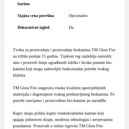
baršun
Sjajna crna površina
Opcionalno
Dekorativni izgled
Da
Tvrtka za proizvodnju i proizvodnju biokamina TM Gloss Fire
na tržištu posluje 15 godina. Tijekom tog razdoblja osmislili
smo i proizveli liniju ugradbenih ložišta i široku ponudu bio-
kamina koji mogu zadovoljiti funkcionalne potrebe svakog
klijenta.
TM Gloss Fire osigurava visoku kvalitetu upotrijebljenih
materijala i dugotrajnost svakog predstavljenog biokamina. Po
potrebi razvijamo i proizvodimo bio-kamine po narudžbi.
Kupci imaju priliku kupiti visokokvalitetne kamine koji
spajaju jedinstven dizajn, modernu tehnologiju i nevjerojatnu
pouzdanost. Proizvodi u online trgovini TM Gloss Fire