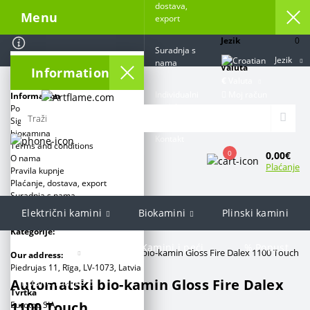
dostava,
Menu
export
Jezik
0
Suradnja s
Jezik
nama
Valuta
Information
€
Valuta
Moj račun
Individualni
Information
projekt
Politika privatnosti
Sigurnosne mjere za korištenje
biokamina
Kontakt
Terms and conditions
0
0,00€
O nama
Plaćanje
Pravila kupnje
Plaćanje, dostava, export
Suradnja s nama
Individualni projekt
Električni kamini
Biokamini
Plinski kamini
Kategorije:
Grill & Barbecue
Kamini i peći
% Popust
Artflame.com
Automatski bio-kamin Gloss Fire Dalex 1100 Touch
Our address:
Piedrujas 11, Rīga, LV-1073, Latvia
Automatski bio-kamin Gloss Fire Dalex
Robne marke
Tvrtka
1100 Touch
Eurotop SIA