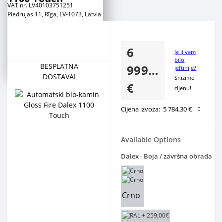
VAT nr. LV40103751251
Piedrujas 11, Rīga, LV-1073, Latvia
Сustomer Support
+371 266 888 00
6
+371 2 777 88 53
Je li vam
+371 2 777 88 54
bilo
BESPLATNA
999,00
jeftinije?
DOSTAVA!
Snizimo
€
cijenu!
Cijena izvoza:
5 784,30 €
Available Options
Dalex - Boja / završna obrada
Crno