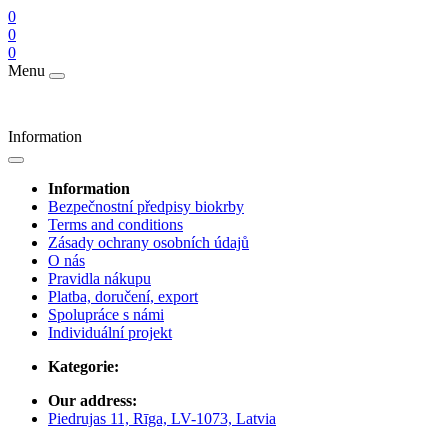
0
0
0
Menu
Information
Information
Bezpečnostní předpisy biokrby
Terms and conditions
Zásady ochrany osobních údajů
O nás
Pravidla nákupu
Platba, doručení, export
Spolupráce s námi
Individuální projekt
Kategorie:
Our address:
Piedrujas 11, Rīga, LV-1073, Latvia