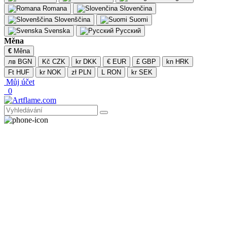
Romana
Slovenčina
Slovenščina
Suomi
Svenska
Русский
Měna
€
Měna
лв BGN
Kč CZK
kr DKK
€ EUR
£ GBP
kn HRK
Ft HUF
kr NOK
zł PLN
L RON
kr SEK
Můj účet
0