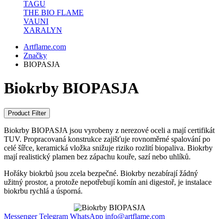
TAGU
THE BIO FLAME
VAUNI
XARALYN
Artflame.com
Značky
BIOPASJA
Biokrby BIOPASJA
Product Filter
Biokrby BIOPASJA jsou vyrobeny z nerezové oceli a mají certifikát
TUV. Propracovaná konstrukce zajišťuje rovnoměrné spalování po
celé šířce, keramická vložka snižuje riziko rozlití biopaliva. Biokrby
mají realistický plamen bez zápachu kouře, sazí nebo uhlíků.
Hořáky biokrbů jsou zcela bezpečné. Biokrby nezabírají žádný
užitný prostor, a protože nepotřebují komín ani digestoř, je instalace
biokrbu rychlá a úsporná.
Messenger
Telegram
WhatsApp
info@artflame.com