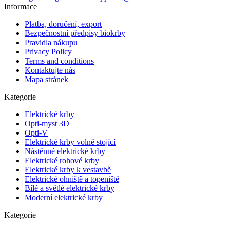
Informace
Platba, doručení, export
Bezpečnostní předpisy biokrby
Pravidla nákupu
Privacy Policy
Terms and conditions
Kontaktujte nás
Mapa stránek
Kategorie
Elektrické krby
Opti-myst 3D
Opti-V
Elektrické krby volně stojící
Nástěnné elektrické krby
Elektrické rohové krby
Elektrické krby k vestavbě
Elektrické ohniště a topeniště
Bílé a světlé elektrické krby
Moderní elektrické krby
Kategorie