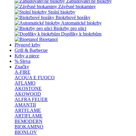
Zabudovateľné biokrby
Závěsné biokaminy
Stolní biokrby
Biokrbové horáky
Automatické biokrby
Biokrby pro ulici
Doplňky k biokrbům
Bioetanol
Plynové krby
Grill & Barbecue
Krby a piece
% Sleva
Značky
A-FIRE
ACQUA E FUOCO
AFLAMO
AKOSTONE
AKOWOOD
ALFRA FEUER
AMANTII
ARTFLAME
ARTIFLAME
BEMODERN
BIOKAMINO
BIONLOV