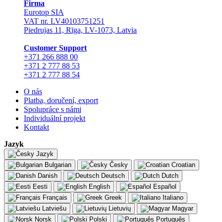
Firma
Eurotop SIA
VAT nr. LV40103751251
Piedrujas 11, Rīga, LV-1073, Latvia
Сustomer Support
+371 266 888 00
+371 2 777 88 53
+371 2 777 88 54
O nás
Platba, doručení, export
Spolupráce s námi
Individuální projekt
Kontakt
Jazyk
Jazyk
Bulgarian
Česky
Croatian
Danish
Deutsch
Dutch
Eesti
English
Español
Français
Greek
Italiano
Latviešu
Lietuvių
Magyar
Norsk
Polski
Português