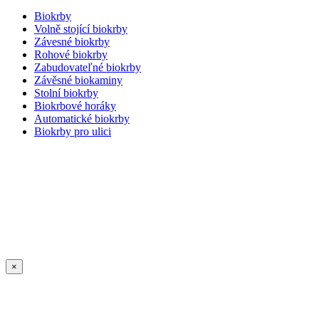
Biokrby
Volně stojící biokrby
Závesné biokrby
Rohové biokrby
Zabudovateľné biokrby
Závěsné biokaminy
Stolní biokrby
Biokrbové horáky
Automatické biokrby
Biokrby pro ulici
×