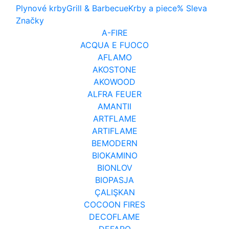
Plynové krby
Grill & Barbecue
Krby a piece
% Sleva
Značky
A-FIRE
ACQUA E FUOCO
AFLAMO
AKOSTONE
AKOWOOD
ALFRA FEUER
AMANTII
ARTFLAME
ARTIFLAME
BEMODERN
BIOKAMINO
BIONLOV
BIOPASJA
ÇALIŞKAN
COCOON FIRES
DECOFLAME
DEFARO