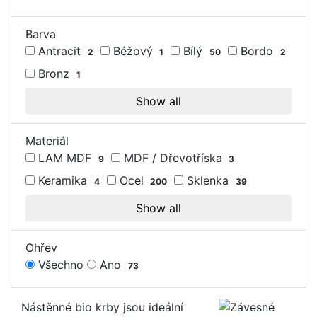
Barva
Antracit
Béžový
Bílý
Bordo
2
1
50
2
Bronz
1
Show all
Materiál
LAM MDF
MDF / Dřevotříska
9
3
Keramika
Ocel
Sklenka
4
200
39
Show all
Ohřev
Všechno
Ano
73
Nástěnné bio krby jsou ideální