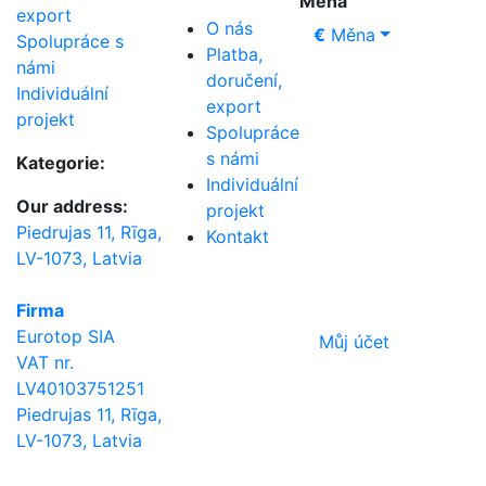
Měna
export
O nás
€
Měna
Spolupráce s
Platba,
námi
doručení,
Individuální
export
projekt
Spolupráce
s námi
Kategorie:
Individuální
Our address:
projekt
Piedrujas 11, Rīga,
Kontakt
LV-1073, Latvia
Firma
Eurotop SIA
Můj účet
VAT nr.
LV40103751251
Piedrujas 11, Rīga,
LV-1073, Latvia