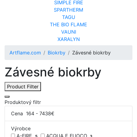
SIMPLE FIRE
SPARTHERM
TAGU
THE BIO FLAME
VAUNI
XARALYN
Artflame.com
Biokrby
Závesné biokrby
Závesné biokrby
Product Filter
Produktový filtr
Cena
164
-
7438
€
Výrobce
A-FIRE
ACQUA E FUOCO
5
3