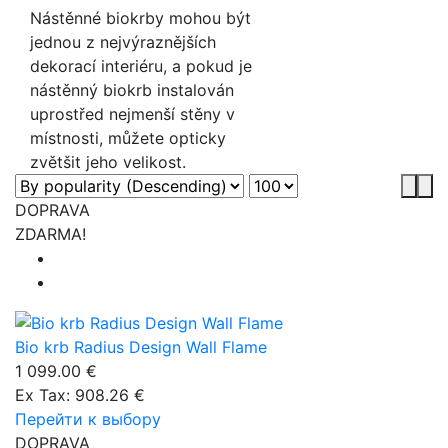
Nástěnné biokrby mohou být
jednou z nejvýraznějších
dekorací interiéru, a pokud je
nástěnný biokrb instalován
uprostřed nejmenší stěny v
místnosti, můžete opticky
zvětšit jeho velikost.
DOPRAVA
ZDARMA!
Bio krb Radius Design Wall Flame
1 099.00 €
Ex Tax: 908.26 €
Перейти к выбору
DOPRAVA