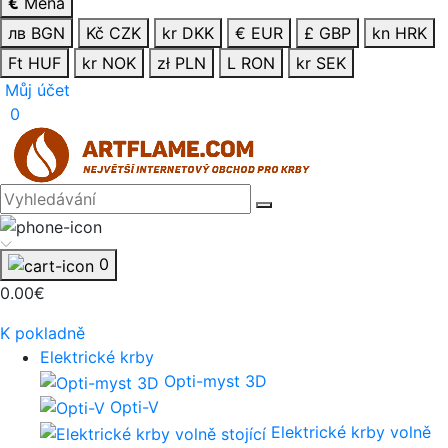
€
Měna
лв BGN
Kč CZK
kr DKK
€ EUR
£ GBP
kn HRK
Ft HUF
kr NOK
zł PLN
L RON
kr SEK
Můj účet
0
0
0.00€
K pokladně
Elektrické krby
Opti-myst 3D
Opti-V
Elektrické krby volně