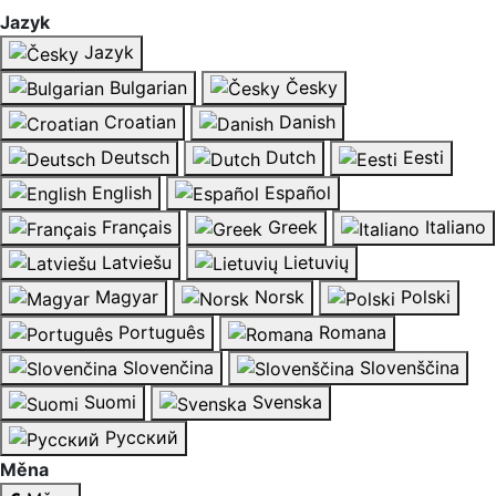
Jazyk
Jazyk
Bulgarian
Česky
Croatian
Danish
Deutsch
Dutch
Eesti
English
Español
Français
Greek
Italiano
Latviešu
Lietuvių
Magyar
Norsk
Polski
Português
Romana
Slovenčina
Slovenščina
Suomi
Svenska
Русский
Měna