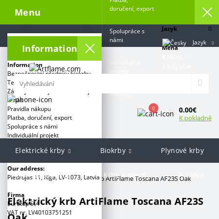
doručení, export
Menu
Jazyk
0
Spolupráce s
námi
Jazyk
Information
Měna
€
Měna
Individuální
Information
Můj účet
projekt
Bezpečnostní předpisy biokrby
Terms and conditions
Zásady ochrany osobních údajů
Kontakt
O nás
0
Pravidla nákupu
0.00€
K pokladně
Platba, doručení, export
Spolupráce s námi
Individuální projekt
Elektrické krby
Biokrby
Plynové krby
Kategorie:
Our address:
Grill & Barbecue
Krby a piece
% Sleva
Piedrujas 11, Rīga, LV-1073, Latvia
Artflame.com
Elektrický krb ArtiFlame Toscana AF23S Oak
Firma
Elektrický krb ArtiFlame Toscana AF23S
Značky
Eurotop SIA
VAT nr. LV40103751251
Oak