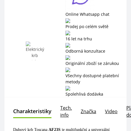
Online Whatsapp chat
Prodej po celém světě
16 let na trhu
Odborná konzultace
Originální zboží se zárukou
Všechny dostupné platební
metody
Spolehlivá dodávka
Tech.
Pl
Charakteristiky
Značka
Video
info
d
Dubový krb Toscana
AF23S
je multifunkční a univerzální