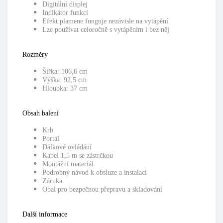
Digitální displej
Indikátor funkcí
Efekt plamene funguje nezávisle na vytápění
Lze používat celoročně s vytápěním i bez něj
Rozměry
Šířka: 106,6 cm
Výška: 92,5 cm
Hloubka: 37 cm
Obsah balení
Krb
Portál
Dálkové ovládání
Kabel 1,5 m se zástrčkou
Montážní materiál
Podrobný návod k obsluze a instalaci
Záruka
Obal pro bezpečnou přepravu a skladování
Další informace