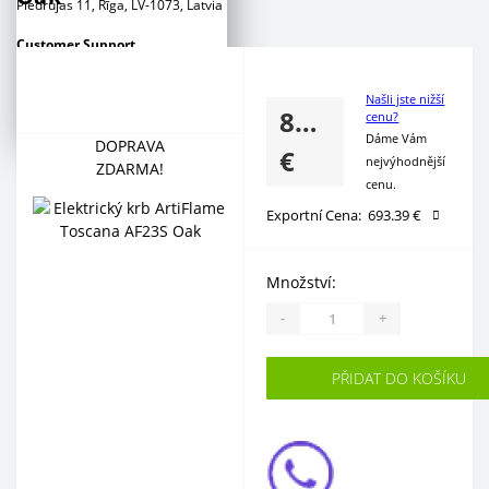
Piedrujas 11, Rīga, LV-1073, Latvia
Сustomer Support
+371 266 888 00
+371 2 777 88 53
Našli jste nižší
+371 2 777 88 54
839.00
cenu?
Dáme Vám
DOPRAVA
€
nejvýhodnější
ZDARMA!
cenu.
Exportní Cena:
693.39 €
Množství:
-
+
PŘIDAT DO KOŠÍKU