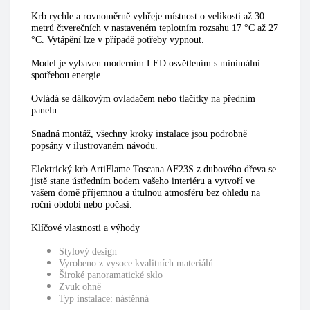
Krb rychle a rovnoměrně vyhřeje místnost o velikosti až 30
metrů čtverečních v nastaveném teplotním rozsahu 17 °C až 27
°C. Vytápění lze v případě potřeby vypnout.
Model je vybaven moderním LED osvětlením s minimální
spotřebou energie.
Ovládá se dálkovým ovladačem nebo tlačítky na předním
panelu.
Snadná montáž, všechny kroky instalace jsou podrobně
popsány v ilustrovaném návodu.
Elektrický krb ArtiFlame Toscana AF23S z dubového dřeva se
jistě stane ústředním bodem vašeho interiéru a vytvoří ve
vašem domě příjemnou a útulnou atmosféru bez ohledu na
roční období nebo počasí.
Klíčové vlastnosti a výhody
Stylový design
Vyrobeno z vysoce kvalitních materiálů
Široké panoramatické sklo
Zvuk ohně
Typ instalace: nástěnná