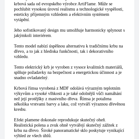
krbová sada od evropského výrobce ArtiFlame. Může se
pochlubit vysokou úrovní realismu a technologické vyspělosti,
esteticky příjemným vzhledem a efektivním systémem
vytápění.
Jeho sofistikovaný design mu umožňuje harmonicky splynout s
jakýmkoli interiérem.
Tento model nabízí úspěšnou alternativu k tradičnímu krbu na
dřevo, a to jak z hlediska funkčnosti, tak i dekorativního
vzhledu.
Tento elektrický krb je vyroben z vysoce kvalitních materiálů,
splňuje požadavky na bezpečnost a energetickou účinnost a je
snadno ovladatelný.
Krbová římsa vyrobená z MDF odolává výrazným teplotním
výkyvům a vysoké vlhkosti a je také odolnější vůči namáhání
než její protějšky z masivního dřeva. Římsa je potažena
několika vrstvami barvy a laku, což vytváří výraznou dřevěnou
kresbu.
Efekt plamene dokonale reprodukuje skutečný oheň.
Realistická polena a zvuk ohně vytvářejí skutečný zážitek z
krbu na dřevo. Široké panoramatické sklo poskytuje vynikající
výhled ze všech úhlů.