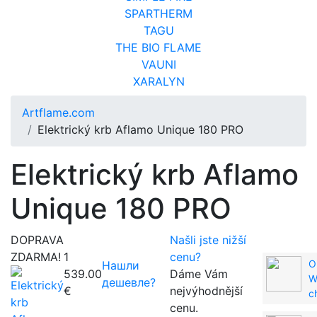
SPARTHERM
TAGU
THE BIO FLAME
VAUNI
XARALYN
Artflame.com
Elektrický krb Aflamo Unique 180 PRO
Elektrický krb Aflamo
Unique 180 PRO
DOPRAVA
Našli jste nižší
ZDARMA!
1
cenu?
O
Нашли
539.00
Dáme Vám
W
дешевле?
€
nejvýhodnější
c
cenu.