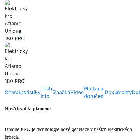
Tech.
Platba a
Charakteristiky
Značka
Video
Dokumenty
Do
info
doručení
Nová kvalita plamene
Unique PRO je technologie nové generace v našich elektrických
krbech.