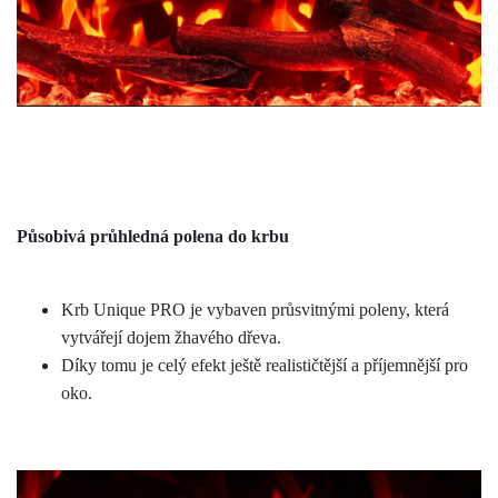
Působivá průhledná polena do krbu
Krb Unique PRO je vybaven průsvitnými poleny, která
vytvářejí dojem žhavého dřeva.
Díky tomu je celý efekt ještě realističtější a příjemnější pro
oko.