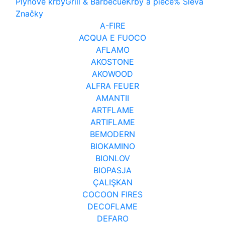
Plynové krby
Grill & Barbecue
Krby a piece
% Sleva
Značky
A-FIRE
ACQUA E FUOCO
AFLAMO
AKOSTONE
AKOWOOD
ALFRA FEUER
AMANTII
ARTFLAME
ARTIFLAME
BEMODERN
BIOKAMINO
BIONLOV
BIOPASJA
ÇALIŞKAN
COCOON FIRES
DECOFLAME
DEFARO