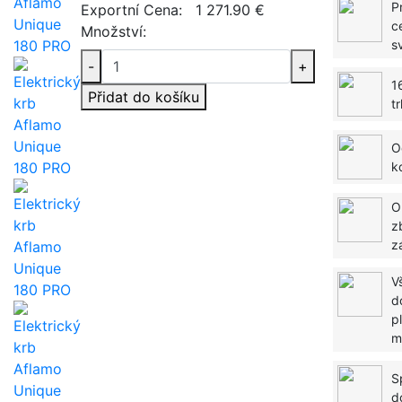
P
Exportní Cena:
1 271.90 €
c
Množství:
s
-
+
1
Přidat do košíku
t
O
k
O
z
z
V
d
p
m
S
d