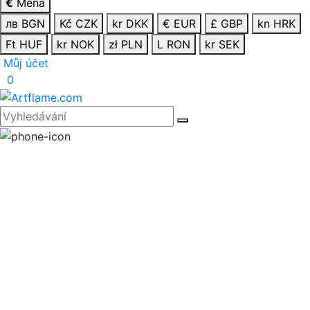
€
Měna
лв BGN
Kč CZK
kr DKK
€ EUR
£ GBP
kn HRK
Ft HUF
kr NOK
zł PLN
L RON
kr SEK
Můj účet
0