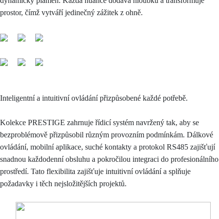
dynamický plamen. Každá nuance dodává hloubku a transformuje
prostor, čímž vytváří jedinečný zážitek z ohně.
Inteligentní a intuitivní ovládání přizpůsobené každé potřebě.
Kolekce PRESTIGE zahrnuje řídicí systém navržený tak, aby se
bezproblémově přizpůsobil různým provozním podmínkám. Dálkové
ovládání, mobilní aplikace, suché kontakty a protokol RS485 zajišťují
snadnou každodenní obsluhu a pokročilou integraci do profesionálního
prostředí. Tato flexibilita zajišťuje intuitivní ovládání a splňuje
požadavky i těch nejsložitějších projektů.