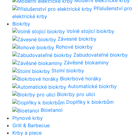
Moderní elektrické krby
Příslušenství pro
elektrické krby
Biokrby
Volně stojící biokrby
Závesné biokrby
Rohové biokrby
Zabudovateľné biokrby
Závěsné biokaminy
Stolní biokrby
Biokrbové horáky
Automatické biokrby
Biokrby pro ulici
Doplňky k biokrbům
Bioetanol
Plynové krby
Grill & Barbecue
Krby a piece