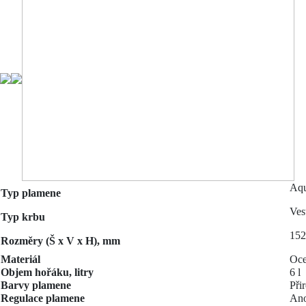
Aqu
Typ plamene
Ves
Typ krbu
152
Rozměry (Š x V x H), mm
Materiál
Oce
Objem hořáku, litry
6
l
Barvy plamene
Při
Regulace plamene
An