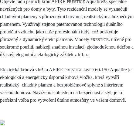
Objevte řadu parních krbů AFIRE
Aquafire®, speciálně
PRESTIGE
navržených pro domy a byty. Tyto rezidenční modely se vyznačují
chladnými plameny s přirozenými barvami, realistickým a bezpečným
plamenem. Využívají stejnou patentovanou technologii duálního
proudění vzduchu jako naše profesionální řady, což poskytuje
přirozený a dynamický efekt plamene. Modely
, určené pro
PRESTIGE
soukromé použití, nabízejí snadnou instalaci, zjednodušenou údržbu a
úžasný, elegantní a ekologický zážitek z krbu.
Elektrická krbová vložka AFIRE
6
0-150
Aquafire je
PRESTIGE AWPR
ekologická a energeticky úsporná krbová vložka, která vytváří
realistický, chladný plamen a bezproblémově splyne s interiérem
vašeho domova. Navrženo s ohledem na bezpečnost a styl, je to
perfektní volba pro vytvoření útulné atmosféry ve vašem domově.