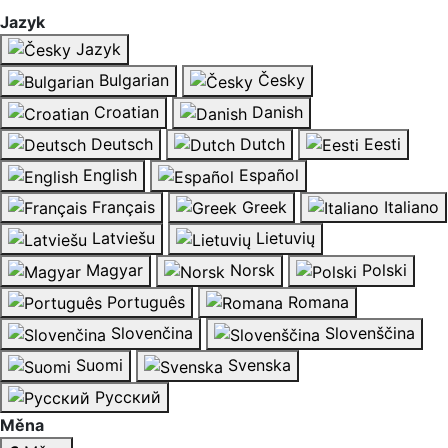
Jazyk
Jazyk
Bulgarian
Česky
Croatian
Danish
Deutsch
Dutch
Eesti
English
Español
Français
Greek
Italiano
Latviešu
Lietuvių
Magyar
Norsk
Polski
Português
Romana
Slovenčina
Slovenščina
Suomi
Svenska
Русский
Měna