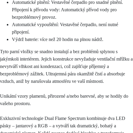
Automatické plnění: Vestavěné čerpadlo pro snadné plnění.
Připojení k přívodu vody: Automatický přívod vody pro
bezproblémový provoz.
Automatické vypouštění: Vestavěné čerpadlo, není nutné
připojení.
Výdrž baterie: více než 20 hodin na plnou nádrž.
Tyto parní vložky se snadno instalují a bez problémů splynou s
jakýmkoli interiérem. Jejich konstrukce nevyžaduje ventilační mřížku a
nevytváří vlhkost ani kondenzaci, což zajišťuje příjemný a
bezproblémový zážitek. Ultrajemná pára okamžitě čistí a absorbuje
vzduch, aniž by narušovala atmosféru ve vaší místnosti.
Unikátní vzory plamenů, přirozené a/nebo barevné, aby se hodily do
vašeho prostoru.
Exkluzivní technologie Dual Flame Spectrum kombinuje dva LED
pásky – jantarový a RGB – a vytváří tak dramatický, bohatý a