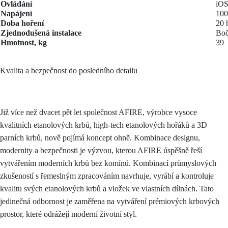
Ovládání
iOS
Napájení
100
Doba hoření
20
Zjednodušená instalace
Boč
Hmotnost, kg
39
Kvalita a bezpečnost do posledního detailu
Již více než dvacet pět let společnost AFIRE, výrobce vysoce
kvalitních etanolových krbů, high-tech etanolových hořáků a 3D
parních krbů, nově pojímá koncept ohně. Kombinace designu,
modernity a bezpečnosti je výzvou, kterou AFIRE úspěšně řeší
vytvářením moderních krbů bez komínů. Kombinací průmyslových
zkušeností s řemeslným zpracováním navrhuje, vyrábí a kontroluje
kvalitu svých etanolových krbů a vložek ve vlastních dílnách. Tato
jedinečná odbornost je zaměřena na vytváření prémiových krbových
prostor, které odrážejí moderní životní styl.