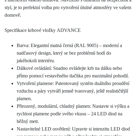
styl, je to perfektní volba pro vytvoření útulné atmosféry ve vašem
domově.
Specifikace krbové vložky
ADVANCE
Barva: Elegantní matná černá (RAL 9005) – moderní a
nadčasový design, který se bez problémů hodí do
jakéhokoli interiéru.
Dálkové ovládání: Snadno ovládejte krb na dálku nebo
přímo pomocí vestavěného tlačítka pro maximální pohodlí.
Vytvoření plamene: Patentovaný systém duálního proudění
vzduchu a páry vytváří jemně tvarovaný, ještě realističtější
plamen.
Přirozený, modulární, chladný plamen: Nastavte si výšku a
rychlost plamene podle svého vkusu – 24 LED diod na
běžný metr.
Nastavitelné LED osvětlení: Upravte si intenzitu LED diod