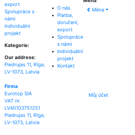
Měna
export
O nás
€
Měna
Spolupráce s
Platba,
námi
doručení,
Individuální
export
projekt
Spolupráce
s námi
Kategorie:
Individuální
Our address:
projekt
Piedrujas 11, Rīga,
Kontakt
LV-1073, Latvia
Firma
Eurotop SIA
Můj účet
VAT nr.
LV40103751251
Piedrujas 11, Rīga,
LV-1073, Latvia