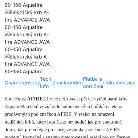
Tech.
Platba a
Charakteristiky
Značka
Video
Dokumentace
info
doručení
Společnost
AFIRE
již více než dvacet pět let vyrábí parní krby
Aquafire® a také vyvíjí řadu automatických hořáků na etanol
prodávaných pod značkou AFIRE. V reakci na omezení
tradičních krbů, které jsou často nevhodné jak pro soukromé
domy, tak pro veřejné prostory, vyvinula společnost AFIRE
moderní, bezpečná a snadno integrovatelná řešení pro současnou