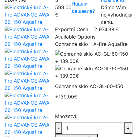
Нашли
599.00
Dáme Vám
дешевле?
€
nejvýhodnější
cenu.
Exportní Cena:
2 974.38 €
Available Options
Ochranné sklo - A-fire Aquafire
Ochranné sklo AC-GL-60-150
+139.00€
Množství:
-
+