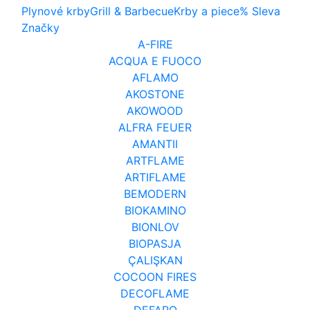
Plynové krby
Grill & Barbecue
Krby a piece
% Sleva
Značky
A-FIRE
ACQUA E FUOCO
AFLAMO
AKOSTONE
AKOWOOD
ALFRA FEUER
AMANTII
ARTFLAME
ARTIFLAME
BEMODERN
BIOKAMINO
BIONLOV
BIOPASJA
ÇALIŞKAN
COCOON FIRES
DECOFLAME
DEFARO