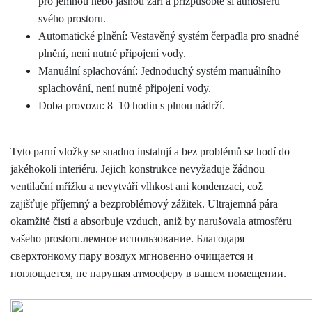
pro jemnou nebo jasnou záři a přizpůsobte si atmosféru
svého prostoru.
Automatické plnění: Vestavěný systém čerpadla pro snadné
plnění, není nutné připojení vody.
Manuální splachování: Jednoduchý systém manuálního
splachování, není nutné připojení vody.
Doba provozu: 8–10 hodin s plnou nádrží.
Tyto parní vložky se snadno instalují a bez problémů se hodí do
jakéhokoli interiéru. Jejich konstrukce nevyžaduje žádnou
ventilační mřížku a nevytváří vlhkost ani kondenzaci, což
zajišťuje příjemný a bezproblémový zážitek. Ultrajemná pára
okamžitě čistí a absorbuje vzduch, aniž by narušovala atmosféru
vašeho prostoru.лемное использование. Благодаря
сверхтонкому пару воздух мгновенно очищается и
поглощается, не нарушая атмосферу в вашем помещении.