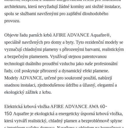
architekturu, která nevyžadují žádné komíny ani složité instalace,
spolu se službami navrženými pro zajištění dlouhodobého
provozu.
Objevte řadu parních krbů AFIRE ADVANCE Aquafire®,
speciálně navržených pro domy a byty. Tyto rezidenční modely se
vyznačují chladnými plameny s přirozenými barvami, realistickým
a bezpečným plamenem. Využívají stejnou patentovanou
technologii duálního proudění vzduchu jako naše profesionální
řady, což poskytuje přirozený a dynamický efekt plamene.
Modely
ADVANCE
, určené pro soukromé použití, nabízejí
snadnou instalaci, zjednodušenou údržbu a úžasný, elegantní a
ekologický zážitek z krbu.
0-
Elektrická krbová vložka AFIRE
ADVANCE
AWA
6
150
Aquafire je ekologická a energeticky úsporná krbová vložka,
která vytváří realistický, chladný plamen a bezproblémově splyne
s interiérem vašeho domova. Navrženo s ohledem na bezpečnost a