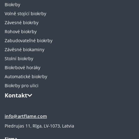
Biokrby
Volně stojící biokrby
Závesné biokrby
Rohové biokrby
Zabudovateľné biokrby
Závěsné biokaminy
Stolní biokrby
Biokrbové horáky
Automatické biokrby
Biokrby pro ulici
Kontakt
info@artflame.com
Piedrujas 11, Rīga, LV-1073, Latvia
Firma