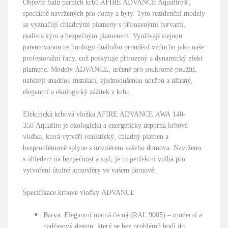
Objevte řadu parních krbů AFIRE ADVANCE Aquafire®,
speciálně navržených pro domy a byty. Tyto rezidenční modely
se vyznačují chladnými plameny s přirozenými barvami,
realistickým a bezpečným plamenem. Využívají stejnou
patentovanou technologii duálního proudění vzduchu jako naše
profesionální řady, což poskytuje přirozený a dynamický efekt
plamene. Modely
ADVANCE
, určené pro soukromé použití,
nabízejí snadnou instalaci, zjednodušenou údržbu a úžasný,
elegantní a ekologický zážitek z krbu.
Elektrická krbová vložka AFIRE
ADVANCE
AWA
140-
350
Aquafire je ekologická a energeticky úsporná krbová
vložka, která vytváří realistický, chladný plamen a
bezproblémově splyne s interiérem vašeho domova. Navrženo
s ohledem na bezpečnost a styl, je to perfektní volba pro
vytvoření útulné atmosféry ve vašem domově.
Specifikace krbové vložky
ADVANCE
Barva: Elegantní matná černá (RAL 9005) – moderní a
nadčasový design, který se bez problémů hodí do