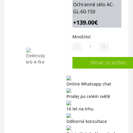
Ochranné sklo AC-
GL-60-150
+139.00€
Množství:
-
+
PŘIDAT DO KOŠÍKU
Online Whatsapp chat
Prodej po celém světě
16 let na trhu
Odborná konzultace