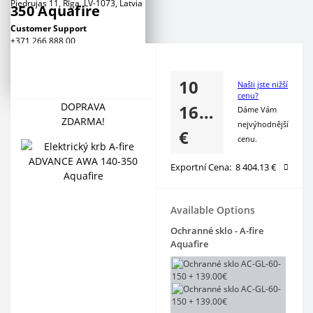
Piedrujas 11, Rīga, LV-1073, Latvia
350 Aquafire
Сustomer Support
+371 266 888 00
+371 2 777 88 53
+371 2 777 88 54
10
Našli jste nižší
cenu?
DOPRAVA
169.00
Dáme Vám
ZDARMA!
nejvýhodnější
€
cenu.
Exportní Cena:
8 404.13 €
Available Options
Ochranné sklo - A-fire
Aquafire