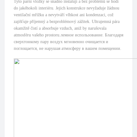
Tyto parní vložky se snadno instalují a bez problémů se hodí
do jakéhokoli interiéru. Jejich konstrukce nevyžaduje žádnou
ventilační mřížku a nevytváří vlhkost ani kondenzaci, což
zajišťuje příjemný a bezproblémový zážitek. Ultrajemná pára
okamžitě čistí a absorbuje vzduch, aniž by narušovala
atmosféru vašeho prostoru.лемное использование. Благодаря
сверхтонкому пару воздух мгновенно очищается и
поглощается, не нарушая атмосферу в вашем помещении.