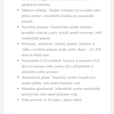
jakéhokoli interiéru.
Dálkové ovládání: Snadno ovládejte krb na dálku nebo
přímo pomocí vestavěného tlačítka pro maximální
pohodlí.
Vytvoření plamene: Patentovaný systém duálního
proudění vzduchu a páry vytváří jemně tvarovaný, ještě
realističtější plamen.
Přirozený, modulární, chladný plamen: Nastavte si
výšku a rychlost plamene podle svého vkusu – 24 LED
diod na běžný metr.
Nastavitelné LED osvětlení: Upravte si intenzitu LED
diod pro jemnou nebo jasnou záři a přizpůsobte si
atmosféru svého prostoru.
Automatické plnění: Vestavěný systém čerpadla pro
snadné plnění, není nutné připojení vody.
Manuální splachování: Jednoduchý systém manuálního
splachování, není nutné připojení vody.
Doba provozu: 8–10 hodin s plnou nádrží.