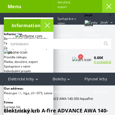
doručení,
Menu
export
Jazyk
0
Spolupráce s
Jazyk
námi
Information
Měna
€
Měna
Information
Můj účet
Individuální
Bezpečnostní předpisy biokrby
projekt
Terms and conditions
Zásady ochrany osobních údajů
Kontakt
O nás
0
Pravidla nákupu
0.00€
K pokladně
Platba, doručení, export
Spolupráce s námi
Individuální projekt
Elektrické krby
Biokrby
Plynové krby
Kategorie:
Our address:
Grill & Barbecue
Krby a piece
% Sleva
Piedrujas 11, Rīga, LV-1073, Latvia
Artflame.com
Elektrický krb A-fire ADVANCE AWA 140-350 Aquafire
Firma
Značky
Eurotop SIA
Elektrický krb A-fire ADVANCE AWA 140-
VAT nr. LV40103751251