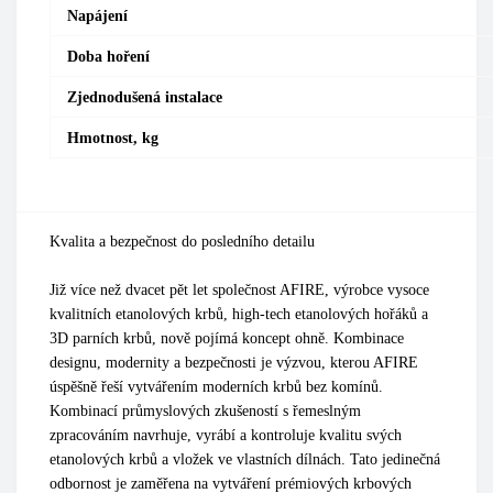
Napájení
Doba hoření
Zjednodušená instalace
Hmotnost, kg
Kvalita a bezpečnost do posledního detailu
Již více než dvacet pět let společnost AFIRE, výrobce vysoce
kvalitních etanolových krbů, high-tech etanolových hořáků a
3D parních krbů, nově pojímá koncept ohně. Kombinace
designu, modernity a bezpečnosti je výzvou, kterou AFIRE
úspěšně řeší vytvářením moderních krbů bez komínů.
Kombinací průmyslových zkušeností s řemeslným
zpracováním navrhuje, vyrábí a kontroluje kvalitu svých
etanolových krbů a vložek ve vlastních dílnách. Tato jedinečná
odbornost je zaměřena na vytváření prémiových krbových