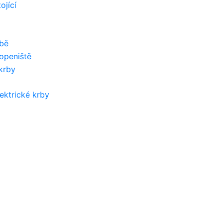
ojící
vbě
topeniště
 krby
lektrické krby