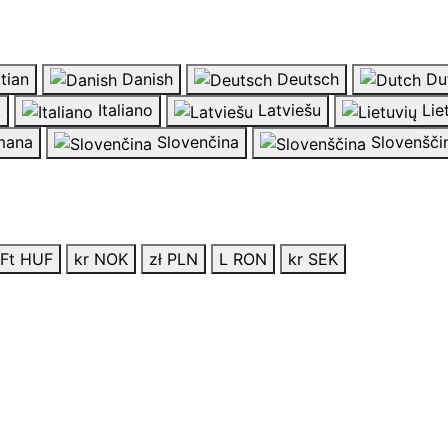
tian
Danish
Deutsch
Du
k
Italiano
Latviešu
Lie
ana
Slovenčina
Slovenšči
Ft HUF
kr NOK
zł PLN
L RON
kr SEK