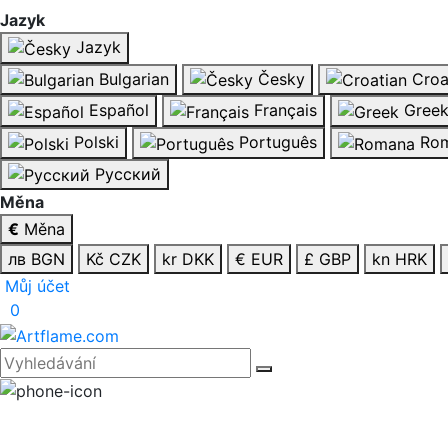
Jazyk
Jazyk
Bulgarian
Česky
Croa
Español
Français
Gree
Polski
Português
Rom
Русский
Měna
€
Měna
лв BGN
Kč CZK
kr DKK
€ EUR
£ GBP
kn HRK
Můj účet
0