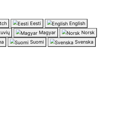
tch
Eesti
English
tuvių
Magyar
Norsk
na
Suomi
Svenska