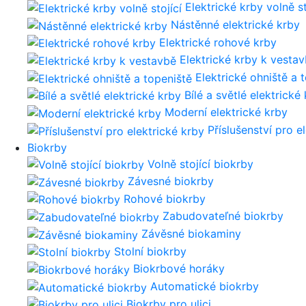
Elektrické krby volně st
Nástěnné elektrické krby
Elektrické rohové krby
Elektrické krby k vesta
Elektrické ohniště a 
Bílé a světlé elektrické
Moderní elektrické krby
Příslušenství pro e
Biokrby
Volně stojící biokrby
Závesné biokrby
Rohové biokrby
Zabudovateľné biokrby
Závěsné biokaminy
Stolní biokrby
Biokrbové horáky
Automatické biokrby
Biokrby pro ulici