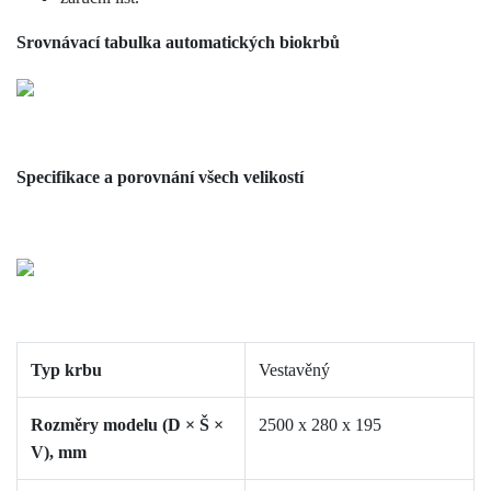
Srovnávací tabulka automatických biokrbů
Specifikace a porovnání všech velikostí
Typ krbu
Vestavěný
Rozměry modelu (D × Š ×
2500
х 280 х 195
V), mm