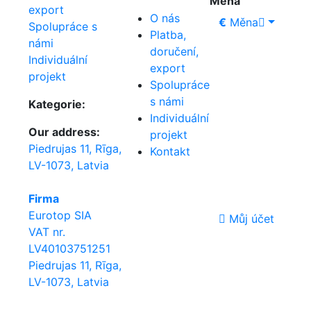
Měna
export
O nás
€
Měna
Spolupráce s
Platba,
námi
doručení,
Individuální
export
projekt
Spolupráce
s námi
Kategorie:
Individuální
Our address:
projekt
Piedrujas 11, Rīga,
Kontakt
LV-1073, Latvia
Firma
Eurotop SIA
Můj účet
VAT nr.
LV40103751251
Piedrujas 11, Rīga,
LV-1073, Latvia