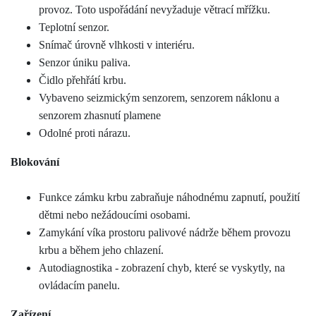
provoz. Toto uspořádání nevyžaduje větrací mřížku.
Teplotní senzor.
Snímač úrovně vlhkosti v interiéru.
Senzor úniku paliva.
Čidlo přehřátí krbu.
Vybaveno seizmickým senzorem, senzorem náklonu a
senzorem zhasnutí plamene
Odolné proti nárazu.
Blokování
Funkce zámku krbu zabraňuje náhodnému zapnutí, použití
dětmi nebo nežádoucími osobami.
Zamykání víka prostoru palivové nádrže během provozu
krbu a během jeho chlazení.
Autodiagnostika - zobrazení chyb, které se vyskytly, na
ovládacím panelu.
Zařízení