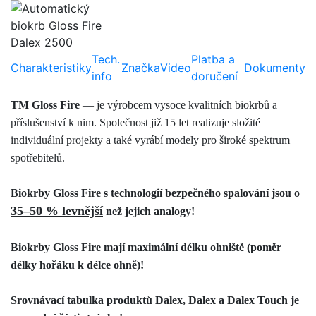
Tech.
Platba a
Charakteristiky
Značka
Video
Dokumenty
info
doručení
ТМ Gloss Fire
— je výrobcem vysoce kvalitních biokrbů a
příslušenství k nim. Společnost již 15 let realizuje složité
individuální projekty a také vyrábí modely pro široké spektrum
spotřebitelů.
Biokrby Gloss Fire s technologií bezpečného spalování jsou o
35–50 %
levnější
než jejich analogy!
Biokrby Gloss Fire mají maximální délku ohniště (poměr
délky hořáku k délce ohně)!
Srovnávací tabulka produktů Dalex, Dalex a Dalex Touch je