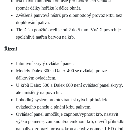
Má maximální délku ohniště pro biokrb této velikosti
(poměr délky hořáku k délce ohně).
Zvětšená palivová nádrž pro dlouhodobý provoz krbu bez
doplňování paliva.
Tloušťka použité oceli je od 2 do 5 mm. Vnější povrch je
spolehlivě natřen barvou na krb.
Řízení
Intuitivní skrytý ovládací panel.
Modely Dalex 300 a Dalex 400 se ovládají pouze
dálkovým ovladačem.
U krbů Dalex 500 a Dalex 600 není ovládací panel skrytý,
ale umístěný na povrchu.
Pohodlný systém pro otevírání skrytých přihrádek
ovládacího panelu a plnění krbu palivem.
Ovládací panel umožňuje zapnout/vypnout krb, nastavit
výšku plamene, zamknout/odemknout krb, otevřít přihrádku
na palivo, zobrazit provoz krbu a chyby pomocí LED diod.