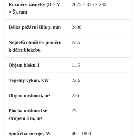
Rozměry zásuvky (D × V
2675
× 315 × 280
× Š), mm
Délka požární šňůry, mm
2400
Nejdelší ohniště v poměru
Ano
k délce biokrbu
Objem bloku, l
11,5
Tepelný výkon, kW
22,6
Objem místnosti, m³
226
Plocha místnosti se
75
stropem 3 m, m²
Spotřeba energie, W
40 –
1800