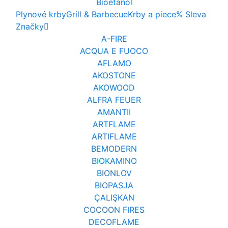
Bioetanol
Plynové krby
Grill & Barbecue
Krby a piece
% Sleva
Značky
A-FIRE
ACQUA E FUOCO
AFLAMO
AKOSTONE
AKOWOOD
ALFRA FEUER
AMANTII
ARTFLAME
ARTIFLAME
BEMODERN
BIOKAMINO
BIONLOV
BIOPASJA
ÇALIŞKAN
COCOON FIRES
DECOFLAME