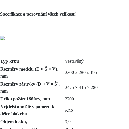
Specifikace a porovnání všech velikostí
Typ krbu
Vestavěný
Rozměry modelu (D × Š × V),
2300
х 280 х 195
mm
Rozměry zásuvky (D × V × Š),
2475
× 315 × 280
mm
Délka požární šňůry, mm
2200
Nejdelší ohniště v poměru k
Ano
délce biokrbu
Objem bloku, l
9,9