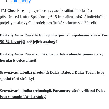
Dokumenty
ТМ Gloss Fire
— je výrobcem vysoce kvalitních biokrbů a
příslušenství k nim. Společnost již 15 let realizuje složité individuální
projekty a také vyrábí modely pro široké spektrum spotřebitelů.
35–
Biokrby Gloss Fire s technologií bezpečného spalování jsou o
50 %
levnější
než jejich analogy!
Biokrby Gloss Fire mají maximální délku ohniště (poměr délky
hořáku k délce ohně)!
Srovnávací tabulka produktů Dalex, Dalex a Dalex Touch je ve
spodní části stránky!
Srovnávací tabulka technologií. Parametry všech velikostí Dalex
jsou ve spodní části stránky!