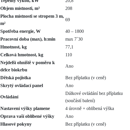
Tepelný výkon, kW
20,8
Objem místnosti, m³
208
Plocha místnosti se stropem 3 m,
69
m²
Spotřeba energie, W
40 –
1800
Pracovní doba (max), h:min
max
7`
30
Hmotnost, kg
77,1
Celková hmotnost, kg
110
Nejdelší ohniště v poměru k
Ano
délce biokrbu
Dětská pojistka
Bez příplatku (v ceně)
Skrytý ovládací panel
Ano
Dálkové ovládání bez příplatku
Ovládání
(součástí balení)
Nastavení výšky plamene
4 úrovně + oblíbená výška
Oprava vaší oblíbené výšky
Ano
Hlasové pokyny
Bez příplatku (v ceně)