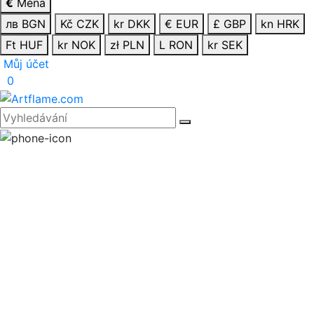
€
Měna
лв BGN
Kč CZK
kr DKK
€ EUR
£ GBP
kn HRK
Ft HUF
kr NOK
zł PLN
L RON
kr SEK
Můj účet
0