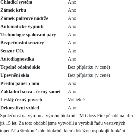
Chladicí systém
Ano
Zámek krbu
Ano
Zámek palivové nádrže
Ano
Automatické vypnutí
Ano
Technologie spalování páry
Ano
Bezpečnostní senzory
Ano
Senzor CO₂
Ano
Autodiagnostika
Ano
Tepelně odolné sklo
Bez příplatku (v ceně)
Upevnění skla
Bez příplatku (v ceně)
Přední panel 5 mm
Ano
Základní barva - černý samet
Ano
Lesklý černý povrch
Volitelné
Dekorativní vzhled
Ano
Společnost na výrobu a výrobu biokrbů TM Gloss Fire působí na trhu
již 15 let. Za toto období jsme vytvořili a vyrobili řadu vestavných
topenišť a širokou škálu biokrbů, které dokážou uspokojit funkční