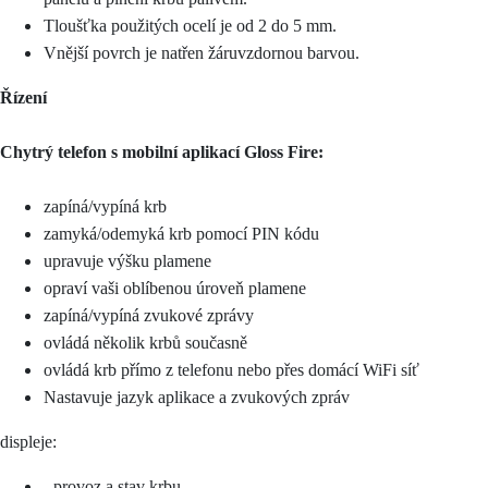
Tloušťka použitých ocelí je od 2 do 5 mm.
Vnější povrch je natřen žáruvzdornou barvou.
Řízení
Chytrý telefon s mobilní aplikací Gloss Fire:
zapíná/vypíná krb
zamyká/odemyká krb pomocí PIN kódu
upravuje výšku plamene
opraví vaši oblíbenou úroveň plamene
zapíná/vypíná zvukové zprávy
ovládá několik krbů současně
ovládá krb přímo z telefonu nebo přes domácí WiFi síť
Nastavuje jazyk aplikace a zvukových zpráv
displeje:
- provoz a stav krbu