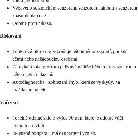
Čidlo přehřátí krbu.
Vybaveno seizmickým senzorem, senzorem náklonu a senzorem
zhasnutí plamene
Odolné proti nárazu.
Blokování
Funkce zámku krbu zabraňuje náhodnému zapnutí, použití
dětmi nebo nežádoucími osobami.
Zamykání víka prostoru palivové nádrže během provozu krbu a
během jeho chlazení.
Autodiagnostika - zobrazení chyb, které se vyskytly, na
ovládacím panelu.
Zařízení
Tepelně odolné sklo o výšce 70 mm, které je odolné vůči
přehřátí a rozbití.
Skleněná podpěra – má dekorativní vzhled.