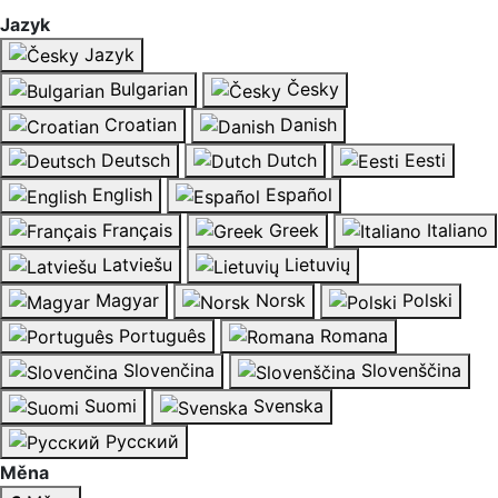
Jazyk
Jazyk
Bulgarian
Česky
Croatian
Danish
Deutsch
Dutch
Eesti
English
Español
Français
Greek
Italiano
Latviešu
Lietuvių
Magyar
Norsk
Polski
Português
Romana
Slovenčina
Slovenščina
Suomi
Svenska
Русский
Měna