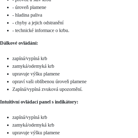
- úroveň plamene
- hladina paliva
- chyby a jejich odstranění
- technické informace o krbu.
Dálkové ovládání:
zapíná/vypíná krb
zamyká/odemyká krb
upravuje výšku plamene
opraví vaši oblíbenou úroveň plamene
Zapíná/vypíná zvuková upozornění.
Intuitivní ovládací panel s indikátory:
zapíná/vypíná krb
zamyká/odemyká krb
upravuje výšku plamene