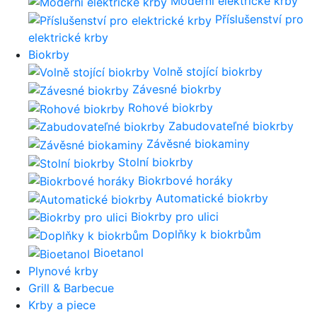
Moderní elektrické krby
Příslušenství pro
elektrické krby
Biokrby
Volně stojící biokrby
Závesné biokrby
Rohové biokrby
Zabudovateľné biokrby
Závěsné biokaminy
Stolní biokrby
Biokrbové horáky
Automatické biokrby
Biokrby pro ulici
Doplňky k biokrbům
Bioetanol
Plynové krby
Grill & Barbecue
Krby a piece