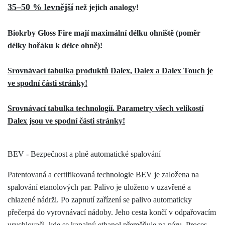
35–50 %
levnější
než jejich analogy!
Biokrby Gloss Fire mají maximální délku ohniště (poměr
délky hořáku k délce ohně)!
Srovnávací tabulka produktů Dalex, Dalex a Dalex Touch je
ve spodní části stránky!
Srovnávací tabulka technologií. Parametry všech velikostí
Dalex jsou ve spodní části stránky!
BEV - Bezpečnost a plně automatické spalování
Patentovaná a certifikovaná technologie BEV je založena na
spalování etanolových par. Palivo je uloženo v uzavřené a
chlazené nádrži. Po zapnutí zařízení se palivo automaticky
přečerpá do vyrovnávací nádoby. Jeho cesta končí v odpařovacím
urychlovači, kde se kapalný ethanol přeměňuje na páru. Proces