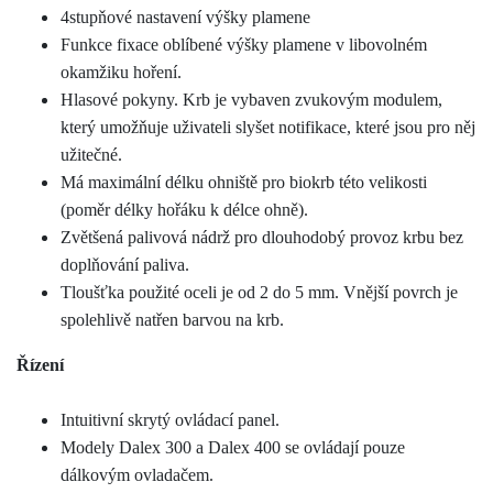
4stupňové nastavení výšky plamene
Funkce fixace oblíbené výšky plamene v libovolném
okamžiku hoření.
Hlasové pokyny. Krb je vybaven zvukovým modulem,
který umožňuje uživateli slyšet notifikace, které jsou pro něj
užitečné.
Má maximální délku ohniště pro biokrb této velikosti
(poměr délky hořáku k délce ohně).
Zvětšená palivová nádrž pro dlouhodobý provoz krbu bez
doplňování paliva.
Tloušťka použité oceli je od 2 do 5 mm. Vnější povrch je
spolehlivě natřen barvou na krb.
Řízení
Intuitivní skrytý ovládací panel.
Modely Dalex 300 a Dalex 400 se ovládají pouze
dálkovým ovladačem.