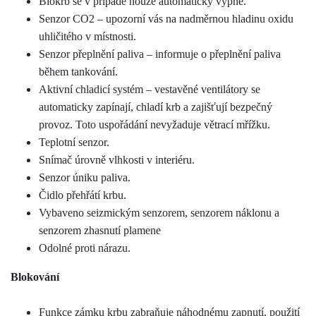
Biokrb se v případě nouze automaticky vypne.
Senzor CO2 – upozorní vás na nadměrnou hladinu oxidu
uhličitého v místnosti.
Senzor přeplnění paliva – informuje o přeplnění paliva
během tankování.
Aktivní chladicí systém – vestavěné ventilátory se
automaticky zapínají, chladí krb a zajišťují bezpečný
provoz. Toto uspořádání nevyžaduje větrací mřížku.
Teplotní senzor.
Snímač úrovně vlhkosti v interiéru.
Senzor úniku paliva.
Čidlo přehřátí krbu.
Vybaveno seizmickým senzorem, senzorem náklonu a
senzorem zhasnutí plamene
Odolné proti nárazu.
Blokování
Funkce zámku krbu zabraňuje náhodnému zapnutí, použití