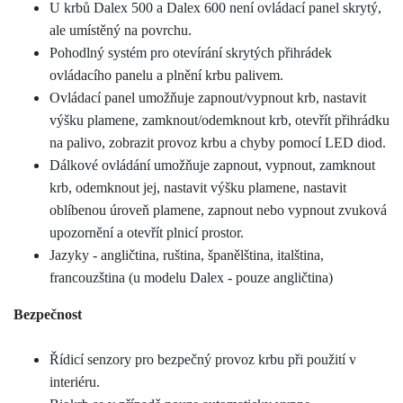
U krbů Dalex 500 a Dalex 600 není ovládací panel skrytý,
ale umístěný na povrchu.
Pohodlný systém pro otevírání skrytých přihrádek
ovládacího panelu a plnění krbu palivem.
Ovládací panel umožňuje zapnout/vypnout krb, nastavit
výšku plamene, zamknout/odemknout krb, otevřít přihrádku
na palivo, zobrazit provoz krbu a chyby pomocí LED diod.
Dálkové ovládání umožňuje zapnout, vypnout, zamknout
krb, odemknout jej, nastavit výšku plamene, nastavit
oblíbenou úroveň plamene, zapnout nebo vypnout zvuková
upozornění a otevřít plnicí prostor.
Jazyky - angličtina, ruština, španělština, italština,
francouzština (u modelu Dalex - pouze angličtina)
Bezpečnost
Řídicí senzory pro bezpečný provoz krbu při použití v
interiéru.