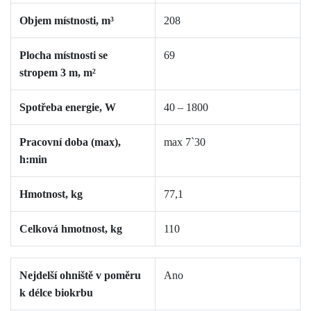
Objem místnosti, m³
208
Plocha místnosti se
69
stropem 3 m, m²
Spotřeba energie, W
40 –
1800
Pracovní doba (max),
max
7`
30
h:min
Hmotnost, kg
77,1
Celková hmotnost, kg
110
Nejdelší ohniště v poměru
Ano
k délce biokrbu