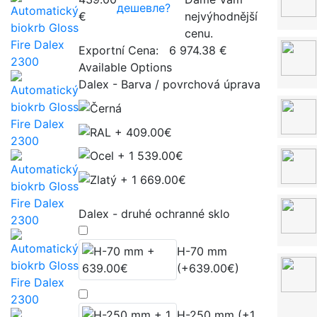
дешевле?
€
nejvýhodnější
cenu.
Exportní Cena:
6 974.38 €
Available Options
Dalex - Barva / povrchová úprava
Dalex - druhé ochranné sklo
H-70 mm
(+639.00€)
H-250 mm (+1