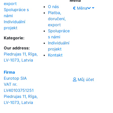
Měna
export
O nás
€
Měna
Spolupráce s
Platba,
námi
doručení,
Individuální
export
projekt
Spolupráce
s námi
Kategorie:
Individuální
Our address:
projekt
Piedrujas 11, Rīga,
Kontakt
LV-1073, Latvia
Firma
Eurotop SIA
Můj účet
VAT nr.
LV40103751251
Piedrujas 11, Rīga,
LV-1073, Latvia