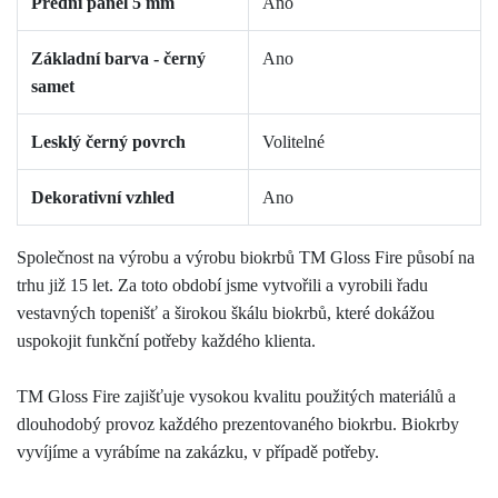
Přední panel 5 mm
Ano
Základní barva - černý
Ano
samet
Lesklý černý povrch
Volitelné
Dekorativní vzhled
Ano
Společnost na výrobu a výrobu biokrbů TM Gloss Fire působí na
trhu již 15 let. Za toto období jsme vytvořili a vyrobili řadu
vestavných topenišť a širokou škálu biokrbů, které dokážou
uspokojit funkční potřeby každého klienta.
TM Gloss Fire zajišťuje vysokou kvalitu použitých materiálů a
dlouhodobý provoz každého prezentovaného biokrbu. Biokrby
vyvíjíme a vyrábíme na zakázku, v případě potřeby.