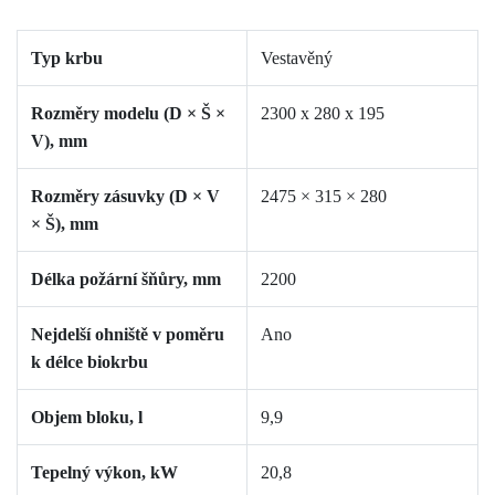
Typ krbu
Vestavěný
Rozměry modelu (D × Š ×
2300
х 280 х 195
V), mm
Rozměry zásuvky (D × V
2475
× 315 × 280
× Š), mm
Délka požární šňůry, mm
2200
Nejdelší ohniště v poměru
Ano
k délce biokrbu
Objem bloku, l
9,9
Tepelný výkon, kW
20,8