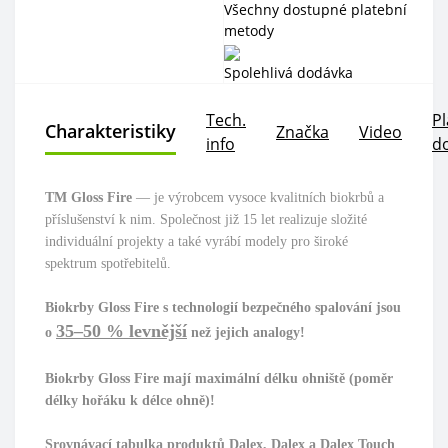
Všechny dostupné platební
metody
Spolehlivá dodávka
Tech.
Pl
Charakteristiky
Značka
Video
info
d
ТМ Gloss Fire
— je výrobcem vysoce kvalitních biokrbů a
příslušenství k nim. Společnost již 15 let realizuje složité
individuální projekty a také vyrábí modely pro široké
spektrum spotřebitelů.
Biokrby Gloss Fire s technologií bezpečného spalování jsou
35–50 %
levnější
o
než jejich analogy!
Biokrby Gloss Fire mají maximální délku ohniště (poměr
délky hořáku k délce ohně)!
Srovnávací tabulka produktů Dalex, Dalex a Dalex Touch