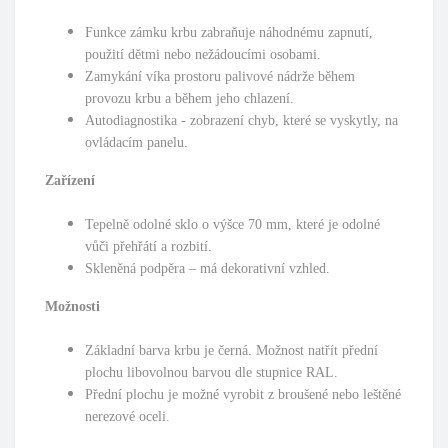
Funkce zámku krbu zabraňuje náhodnému zapnutí,
použití dětmi nebo nežádoucími osobami.
Zamykání víka prostoru palivové nádrže během
provozu krbu a během jeho chlazení.
Autodiagnostika - zobrazení chyb, které se vyskytly, na
ovládacím panelu.
Zařízení
Tepelně odolné sklo o výšce 70 mm, které je odolné
vůči přehřátí a rozbití.
Skleněná podpěra – má dekorativní vzhled.
Možnosti
Základní barva krbu je černá. Možnost natřít přední
plochu libovolnou barvou dle stupnice RAL.
Přední plochu je možné vyrobit z broušené nebo leštěné
nerezové oceli.