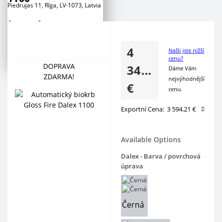
Piedrujas 11, Rīga, LV-1073, Latvia
Сustomer Support
+371 266 888 00
+371 2 777 88 53
4
+371 2 777 88 54
Našli jste nižší
cenu?
DOPRAVA
349.00
Dáme Vám
ZDARMA!
nejvýhodnější
€
cenu.
Exportní Cena:
3 594.21 €
Available Options
Dalex - Barva / povrchová
úprava
Černá