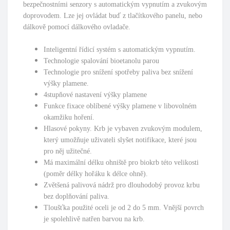
bezpečnostními senzory s automatickým vypnutím a zvukovým
doprovodem. Lze jej ovládat buď z tlačítkového panelu, nebo
dálkově pomocí dálkového ovladače.
Inteligentní řídicí systém s automatickým vypnutím.
Technologie spalování bioetanolu parou
Technologie pro snížení spotřeby paliva bez snížení
výšky plamene.
4stupňové nastavení výšky plamene
Funkce fixace oblíbené výšky plamene v libovolném
okamžiku hoření.
Hlasové pokyny. Krb je vybaven zvukovým modulem,
který umožňuje uživateli slyšet notifikace, které jsou
pro něj užitečné.
Má maximální délku ohniště pro biokrb této velikosti
(poměr délky hořáku k délce ohně).
Zvětšená palivová nádrž pro dlouhodobý provoz krbu
bez doplňování paliva.
Tloušťka použité oceli je od 2 do 5 mm. Vnější povrch
je spolehlivě natřen barvou na krb.