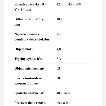
Rozměry zásuvky (D ×
1275
× 315 × 280
V × Š), mm
Délka požární šňůry,
1000
mm
Nejdelší ohniště v
Ano
poměru k délce biokrbu
Objem bloku, l
4,8
Tepelný výkon, kW
8,3
Objem místnosti, m³
83
Plocha místnosti se
28
stropem 3 m, m²
Spotřeba energie, W
40 –
1450
Pracovní doba (max),
max
8`0