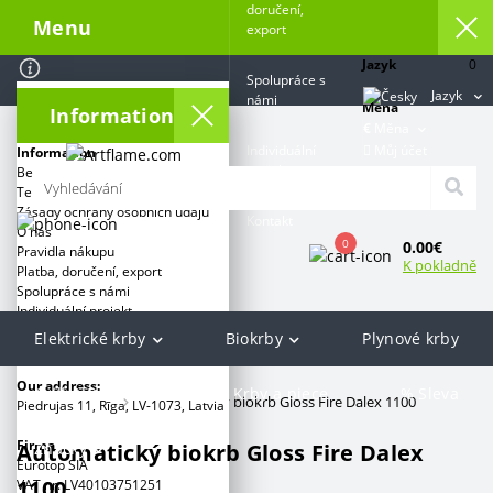
doručení,
Menu
export
Jazyk
0
Spolupráce s
Jazyk
námi
Měna
Information
€
Měna
Můj účet
Individuální
Information
projekt
Bezpečnostní předpisy biokrby
Terms and conditions
Zásady ochrany osobních údajů
Kontakt
O nás
0
0.00€
Pravidla nákupu
K pokladně
Platba, doručení, export
Spolupráce s námi
Individuální projekt
Elektrické krby
Biokrby
Plynové krby
Kategorie:
Our address:
Grill & Barbecue
Krby a piece
% Sleva
Artflame.com
Automatický biokrb Gloss Fire Dalex 1100
Piedrujas 11, Rīga, LV-1073, Latvia
Firma
Automatický biokrb Gloss Fire Dalex
Značky
Eurotop SIA
1100
VAT nr. LV40103751251