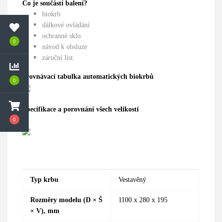
Co je součástí balení?
biokrb
dálkové ovládání
ochranné sklo
0
návod k obsluze
záruční list.
Srovnávací tabulka automatických biokrbů
0
Specifikace a porovnání všech velikostí
0
Typ krbu
Vestavěný
Rozměry modelu (D × Š
1100
х 280 х 195
× V), mm