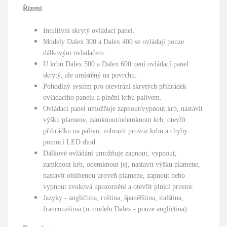
Řízení
Intuitivní skrytý ovládací panel.
Modely Dalex 300 a Dalex 400 se ovládají pouze
dálkovým ovladačem.
U krbů Dalex 500 a Dalex 600 není ovládací panel
skrytý, ale umístěný na povrchu.
Pohodlný systém pro otevírání skrytých přihrádek
ovládacího panelu a plnění krbu palivem.
Ovládací panel umožňuje zapnout/vypnout krb, nastavit
výšku plamene, zamknout/odemknout krb, otevřít
přihrádku na palivo, zobrazit provoz krbu a chyby
pomocí LED diod.
Dálkové ovládání umožňuje zapnout, vypnout,
zamknout krb, odemknout jej, nastavit výšku plamene,
nastavit oblíbenou úroveň plamene, zapnout nebo
vypnout zvuková upozornění a otevřít plnicí prostor.
Jazyky - angličtina, ruština, španělština, italština,
francouzština (u modelu Dalex - pouze angličtina)