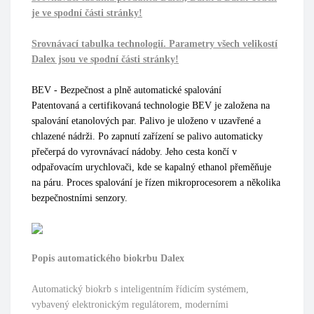
je ve spodní části stránky!
Srovnávací tabulka technologií. Parametry všech velikostí
Dalex jsou ve spodní části stránky!
BEV - Bezpečnost a plně automatické spalování
Patentovaná a certifikovaná technologie BEV je založena na
spalování etanolových par. Palivo je uloženo v uzavřené a
chlazené nádrži. Po zapnutí zařízení se palivo automaticky
přečerpá do vyrovnávací nádoby. Jeho cesta končí v
odpařovacím urychlovači, kde se kapalný ethanol přeměňuje
na páru. Proces spalování je řízen mikroprocesorem a několika
bezpečnostními senzory.
Popis automatického biokrbu Dalex
Automatický biokrb s inteligentním řídicím systémem,
vybavený elektronickým regulátorem, moderními