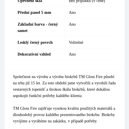
Upevnění skla
Bez příplatku (v ceně)
Přední panel 5 mm
Ano
Základní barva - černý
Ano
samet
Lesklý černý povrch
Volitelné
Dekorativní vzhled
Ano
Společnost na výrobu a výrobu biokrbů TM Gloss Fire působí
na trhu již 15 let. Za toto období jsme vytvořili a vyrobili řadu
vestavných topenišť a širokou škálu biokrbů, které dokážou
uspokojit funkční potřeby každého klienta.
TM Gloss Fire zajišťuje vysokou kvalitu použitých materiálů a
dlouhodobý provoz každého prezentovaného biokrbu. Biokrby
vyvíjíme a vyrábíme na zakázku, v případě potřeby.