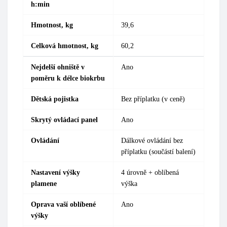
h:min
Hmotnost, kg
39,6
Celková hmotnost, kg
60,2
Nejdelší ohniště v
Ano
poměru k délce biokrbu
Dětská pojistka
Bez příplatku (v ceně)
Skrytý ovládací panel
Ano
Ovládání
Dálkové ovládání bez
příplatku (součástí balení)
Nastavení výšky
4 úrovně + oblíbená
plamene
výška
Oprava vaší oblíbené
Ano
výšky