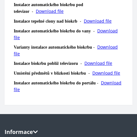
Instalace automatického biokrbu pod
-
Download file
televizor
-
Download file
Instalace tepelné clony nad biokrb
-
Download
Instalace automatického biokrbu do vany
file
-
Download
Varianty instalace automatického biokrbu
file
-
Download file
Instalace biokrbu poblíž televizoru
-
Download file
Umístění předmětů v blízkosti biokrbu
-
Download
Instalace automatického biokrbu do portálu
file
Informace