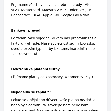
Přijímáme všechny hlavní platební metody - Visa,
VPAY, Mastercard, Maestro, AMEX, UnionPay, JCB,
Bancontact, iDEAL, Apple Pay, Google Pay a další.
Bankovní převod
Po zadání Vaší objednávky Vám náš pracovník zašle
fakturu k úhradě. Naše společnost sídlí v Lotyšsku,
uveďte prosím typ platby jako „mezinárodní“ nebo
„vnitroevropská“.
Elektronické platební služby
Přijímáme platby od Yoomoney, Webmoney, PayU.
Nepodařilo se zaplatit?
Pokud se z nějakého důvodu Vaše platba nezdařila
nebo byla odmítnuta, zavolejte nám nebo nám
napište e-mail. Náš zaměstnanec se pokusí problém