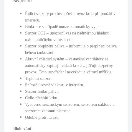
Bezpečnost
Řídicí senzory pro bezpečný provoz krbu při použití v
interiéru.
Biokrb se v případě nouze automaticky vypne.
Senzor CO2 – upozorní vás na nadměrnou hladinu
oxidu uhličitého v místnosti.
Senzor přeplnění paliva – informuje o přeplnění paliva
během tankování.
Aktivní chladicí systém – vestavěné ventilátory se
automaticky zapínají, chladí krb a zajišťují bezpečný
provoz. Toto uspořádání nevyžaduje větrací mřížku.
Teplotní senzor.
Snímač úrovně vlhkosti v interiéru.
Senzor úniku paliva.
Čidlo přehřátí krbu.
Vybaveno seizmickým senzorem, senzorem náklonu a
senzorem zhasnutí plamene
Odolné proti nárazu.
Blokování