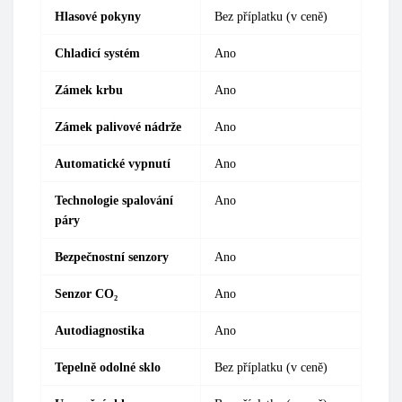
Hlasové pokyny
Bez příplatku (v ceně)
Chladicí systém
Ano
Zámek krbu
Ano
Zámek palivové nádrže
Ano
Automatické vypnutí
Ano
Technologie spalování
Ano
páry
Bezpečnostní senzory
Ano
Senzor CO₂
Ano
Autodiagnostika
Ano
Tepelně odolné sklo
Bez příplatku (v ceně)