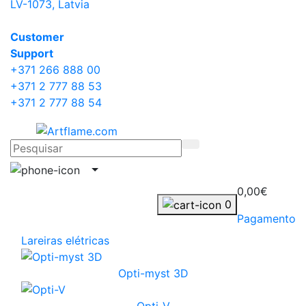
LV-1073, Latvia
Сustomer
Support
+371 266 888 00
+371 2 777 88 53
+371 2 777 88 54
0,00€
0
Pagamento
Lareiras elétricas
Opti-myst 3D
Opti-V