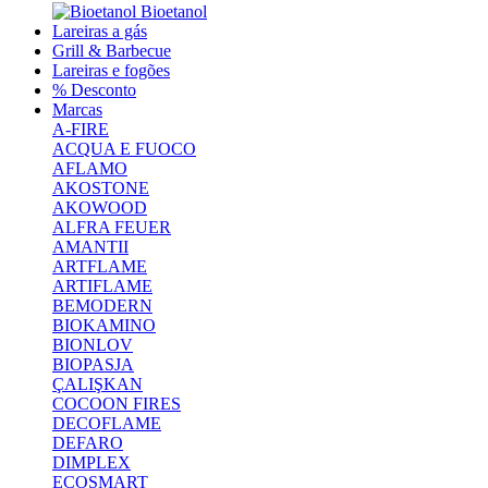
Bioetanol
Lareiras a gás
Grill & Barbecue
Lareiras e fogões
% Desconto
Marcas
A-FIRE
ACQUA E FUOCO
AFLAMO
AKOSTONE
AKOWOOD
ALFRA FEUER
AMANTII
ARTFLAME
ARTIFLAME
BEMODERN
BIOKAMINO
BIONLOV
BIOPASJA
ÇALIŞKAN
COCOON FIRES
DECOFLAME
DEFARO
DIMPLEX
ECOSMART