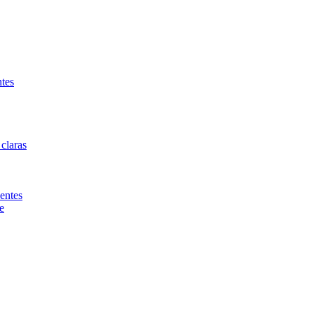
ntes
 claras
entes
e