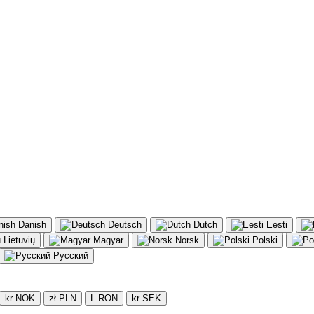
Danish
Deutsch
Dutch
Eesti
Lietuvių
Magyar
Norsk
Polski
Русский
kr NOK
zł PLN
L RON
kr SEK