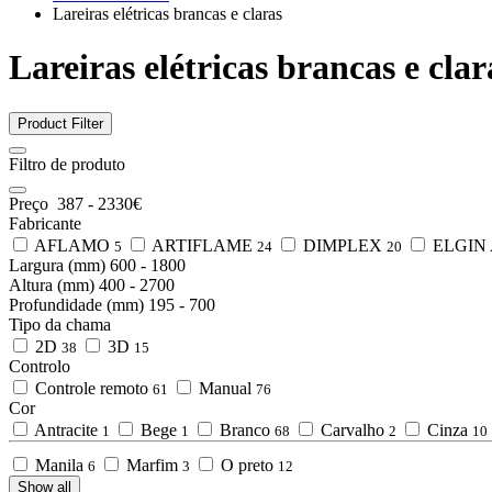
Lareiras elétricas brancas e claras
Lareiras elétricas brancas e clar
Product Filter
Filtro de produto
Preço
387
-
2330
€
Fabricante
AFLAMO
ARTIFLAME
DIMPLEX
ELGIN
5
24
20
Largura (mm)
600
-
1800
Altura (mm)
400
-
2700
Profundidade (mm)
195
-
700
Tipo da chama
2D
3D
38
15
Controlo
Controle remoto
Manual
61
76
Cor
Antracite
Bege
Branco
Carvalho
Cinza
1
1
68
2
10
Manila
Marfim
O preto
6
3
12
Show all