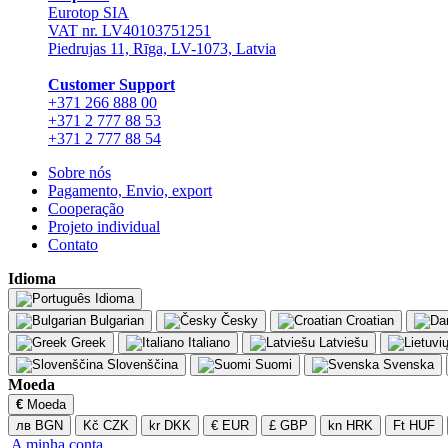
Eurotop SIA
VAT nr. LV40103751251
Piedrujas 11, Rīga, LV-1073, Latvia
Сustomer Support
+371 266 888 00
+371 2 777 88 53
+371 2 777 88 54
Sobre nós
Pagamento, Envio, export
Cooperação
Projeto individual
Contato
Idioma
Idioma
Bulgarian
Česky
Croatian
Greek
Italiano
Latviešu
Slovenščina
Suomi
Svenska
Moeda
€
Moeda
лв BGN
Kč CZK
kr DKK
€ EUR
£ GBP
kn HRK
Ft HUF
A minha conta