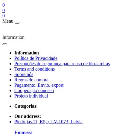
0
0
0
Menu
Information
Information
Política de Privacidade
Precauções de segurança para o uso de bio-lareiras
Terms and conditions
Sobre nós
Regras de compra
Pagamento, Envio, export
Cooperação conosco
Projeto individual
Categorias:
Our address:
Piedrujas 11, Rīga, LV-1073, Latvia
Empresa