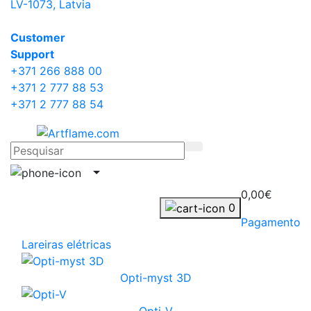
LV-1073, Latvia
Сustomer
Support
+371 266 888 00
+371 2 777 88 53
+371 2 777 88 54
0,00€
0
Pagamento
Lareiras elétricas
Opti-myst 3D
Opti-V