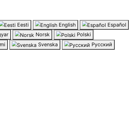
Eesti
English
Español
yar
Norsk
Polski
mi
Svenska
Русский