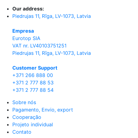
Our address:
Piedrujas 11, Rīga, LV-1073, Latvia
Empresa
Eurotop SIA
VAT nr. LV40103751251
Piedrujas 11, Rīga, LV-1073, Latvia
Сustomer Support
+371 266 888 00
+371 2 777 88 53
+371 2 777 88 54
Sobre nós
Pagamento, Envio, export
Cooperação
Projeto individual
Contato