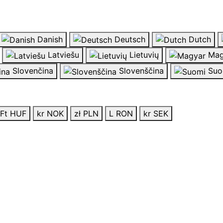
Danish
Deutsch
Dutch
Latviešu
Lietuvių
Mag
Slovenčina
Slovenščina
Suo
Ft HUF
kr NOK
zł PLN
L RON
kr SEK