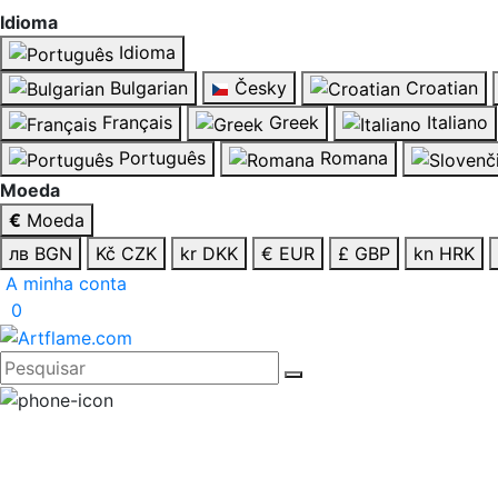
Idioma
Idioma
Bulgarian
Česky
Croatian
Français
Greek
Italiano
Português
Romana
Moeda
€
Moeda
лв BGN
Kč CZK
kr DKK
€ EUR
£ GBP
kn HRK
A minha conta
0