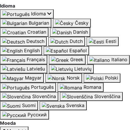
Idioma
Idioma
Bulgarian
Česky
Croatian
Danish
Deutsch
Dutch
Eesti
English
Español
Français
Greek
Italiano
Latviešu
Lietuvių
Magyar
Norsk
Polski
Português
Romana
Slovenčina
Slovenščina
Suomi
Svenska
Русский
Moeda