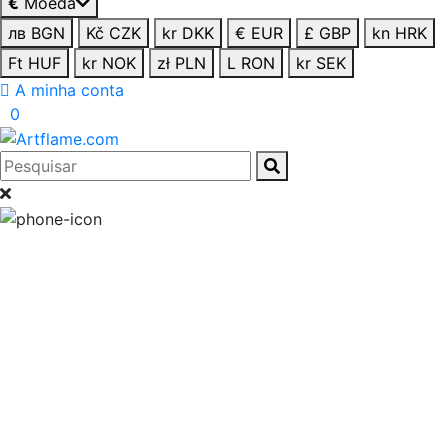
€
Moeda
лв BGN
Kč CZK
kr DKK
€ EUR
£ GBP
kn HRK
Ft HUF
kr NOK
zł PLN
L RON
kr SEK
A minha conta
0