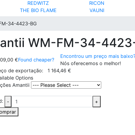
REDWITZ
RICON
THE BIO FLAME
VAUNI
M-FM-34-4423-BG
 Amantii WM-FM-34-442
Encontrou um preço mais baixo
409,00 €
Found cheaper?
Nós oferecemos o melhor!
eço de exportação:
1 164,46 €
ailable Options
ções Amantii
d:
-
+
omprar