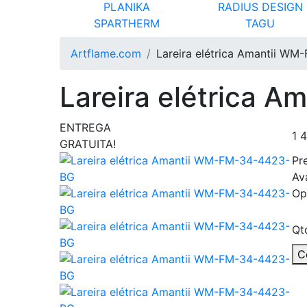
PLANIKA
RADIUS DESIGN
SPARTHERM
TAGU
Artflame.com
Lareira elétrica Amantii W
Lareira elétrica
ENTREGA
1 
GRATUITA!
Pr
Av
Op
Qt
C