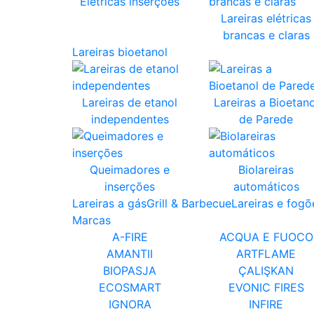
Elétricas inserções
Lareiras elétricas
brancas e claras
Lareiras bioetanol
Lareiras de etanol
Lareiras a Bioetano
independentes
de Parede
Queimadores e
Biolareiras
inserções
automáticos
Lareiras a gás
Grill & Barbecue
Lareiras e fogõ
Marcas
A-FIRE
ACQUA E FUOCO
AMANTII
ARTFLAME
BIOPASJA
ÇALIŞKAN
ECOSMART
EVONIC FIRES
IGNORA
INFIRE