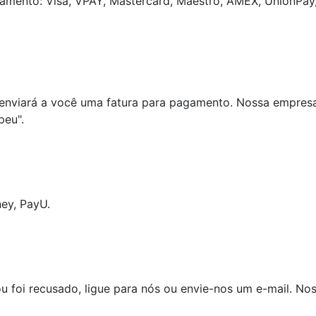
amento: Visa, VPAY, Mastercard, Maestro, AMEX, UnionPay,
 enviará a você uma fatura para pagamento. Nossa empresa e
peu".
ey, PayU.
 foi recusado, ligue para nós ou envie-nos um e-mail. Nos