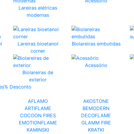
Acessório
Lareiras elétricas
modernas
l
Lareiras bioetanol
Biolareiras embutidas
corner
Acessório
Biolareiras de
exterior
es
% Desconto
AFLAMO
AKOSTONE
ARTIFLAME
BEMODERN
COCOON FIRES
DECOFLAME
EMOTIONFLAME
GLAMM FIRE
KAMINSKI
KRATKI