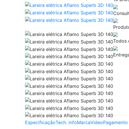
Consul
Produto
Todos 
Entrega
Especificação
Tech. info
Marca
Video
Pagamento 