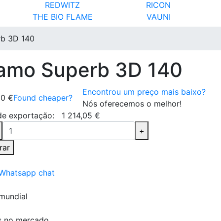
REDWITZ
RICON
THE BIO FLAME
VAUNI
rb 3D 140
flamo Superb 3D 140
Encontrou um preço mais baixo?
00 €
Found cheaper?
Nós oferecemos o melhor!
de exportação:
1 214,05 €
+
rar
 Whatsapp chat
mundial
s no mercado