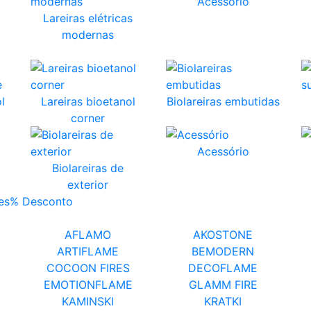
Acessório
Lareiras elétricas
modernas
l
Lareiras bioetanol
Biolareiras embutidas
corner
Acessório
Biolareiras de
exterior
es
% Desconto
AFLAMO
AKOSTONE
ARTIFLAME
BEMODERN
COCOON FIRES
DECOFLAME
EMOTIONFLAME
GLAMM FIRE
KAMINSKI
KRATKI