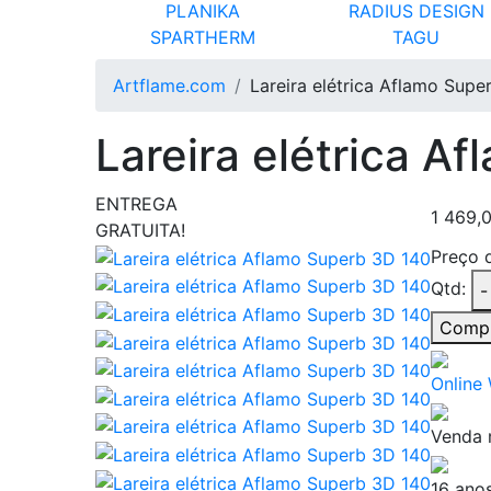
PLANIKA
RADIUS DESIGN
SPARTHERM
TAGU
Artflame.com
Lareira elétrica Aflamo Supe
Lareira elétrica A
ENTREGA
1 469,
GRATUITA!
Preço 
Qtd:
-
Comp
Online
Venda 
16 ano