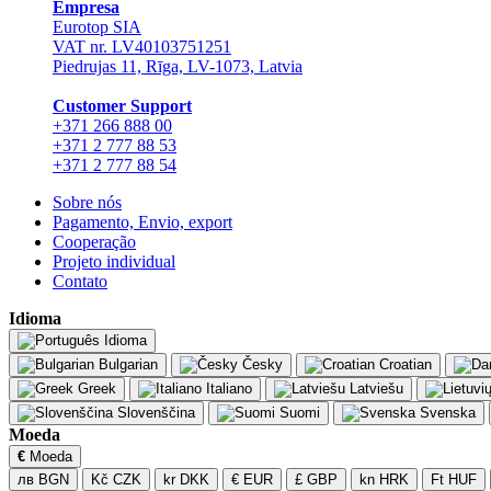
Empresa
Eurotop SIA
VAT nr. LV40103751251
Piedrujas 11, Rīga, LV-1073, Latvia
Сustomer Support
+371 266 888 00
+371 2 777 88 53
+371 2 777 88 54
Sobre nós
Pagamento, Envio, export
Cooperação
Projeto individual
Contato
Idioma
Idioma
Bulgarian
Česky
Croatian
Greek
Italiano
Latviešu
Slovenščina
Suomi
Svenska
Moeda
€
Moeda
лв BGN
Kč CZK
kr DKK
€ EUR
£ GBP
kn HRK
Ft HUF