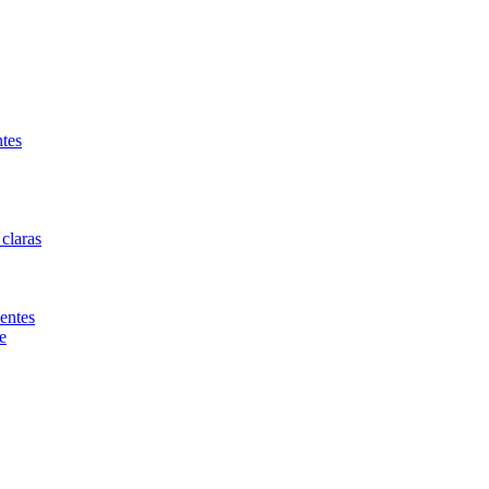
ntes
 claras
entes
e