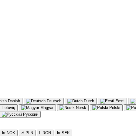
Danish
Deutsch
Dutch
Eesti
Lietuvių
Magyar
Norsk
Polski
Русский
kr NOK
zł PLN
L RON
kr SEK