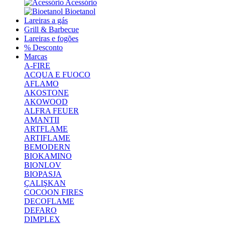
Acessório
Bioetanol
Lareiras a gás
Grill & Barbecue
Lareiras e fogões
% Desconto
Marcas
A-FIRE
ACQUA E FUOCO
AFLAMO
AKOSTONE
AKOWOOD
ALFRA FEUER
AMANTII
ARTFLAME
ARTIFLAME
BEMODERN
BIOKAMINO
BIONLOV
BIOPASJA
ÇALIŞKAN
COCOON FIRES
DECOFLAME
DEFARO
DIMPLEX