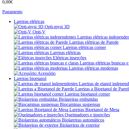
0,00€
Pagamento
Lareiras elétricas
Opti-myst 3D
Opti-V
Lareiras elétricas independe
Lareiras elétricas de Parede
Lareiras elétricas corner
Lareiras elétricas
Elétricas inserções
Lareiras elétricas brancas e
Lareiras elétricas modernas
Acessório
Lareiras bioetanol
Lareiras de etanol independ
Lareiras a Bioetanol de Pared
Lareiras bioetanol corner
Biolareiras embutidas
Biocaminas suspensas
Lareiras Bioetanol de Mesa
Queimadores e inserções
Biolareiras automáticos
Biolareiras de exterior