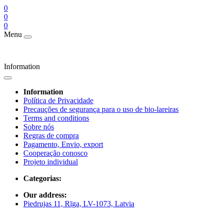
0
0
0
Menu
Information
Information
Política de Privacidade
Precauções de segurança para o uso de bio-lareiras
Terms and conditions
Sobre nós
Regras de compra
Pagamento, Envio, export
Cooperação conosco
Projeto individual
Categorias:
Our address:
Piedrujas 11, Rīga, LV-1073, Latvia