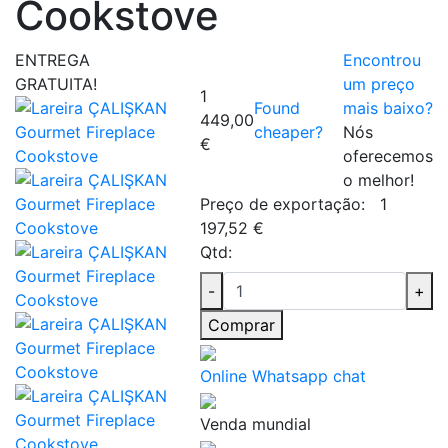
Cookstove
ENTREGA
Encontrou
GRATUITA!
um preço
1
Found
mais baixo?
449,00
cheaper?
Nós
€
oferecemos
o melhor!
Preço de exportação:
1
197,52 €
Qtd:
-
+
Comprar
Online Whatsapp chat
Venda mundial