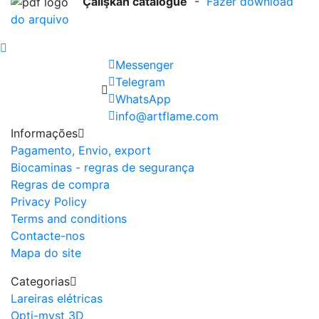
Çalişkan catalogue
-
Fazer download
do arquivo
Messenger
Telegram
WhatsApp
info@artflame.com
Informações
Pagamento, Envio, export
Biocaminas - regras de segurança
Regras de compra
Privacy Policy
Terms and conditions
Contacte-nos
Mapa do site
Categorias
Lareiras elétricas
Opti-myst 3D