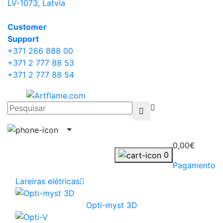
LV-1073, Latvia
Сustomer
Support
+371 266 888 00
+371 2 777 88 53
+371 2 777 88 54
0,00€
0
Pagamento
Lareiras elétricas
Opti-myst 3D