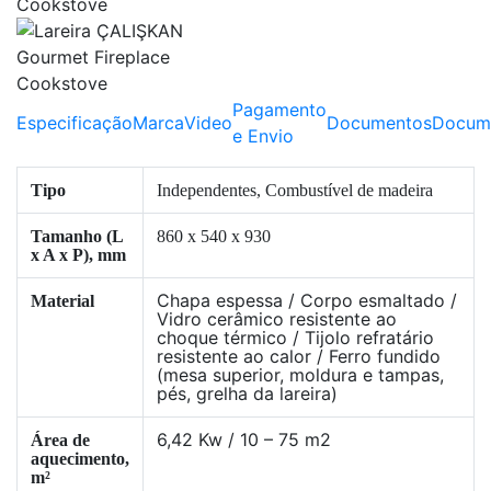
Pagamento
Especificação
Marca
Video
Documentos
Docum
e Envio
Tipo
Independentes, Combustível de madeira
Tamanho (L
860 x 540 x 930
x A x P), mm
Chapa espessa / Corpo esmaltado /
Material
Vidro cerâmico resistente ao
choque térmico / Tijolo refratário
resistente ao calor / Ferro fundido
(mesa superior, moldura e tampas,
pés, grelha da lareira)
6,42 Kw / 10 – 75 m2
Área de
aquecimento,
m²