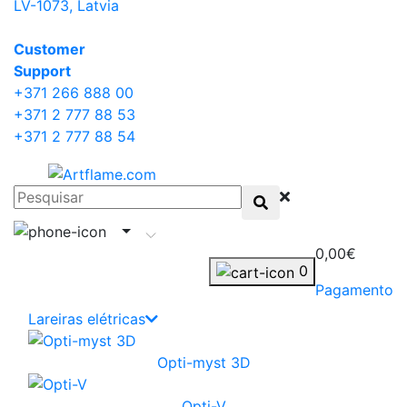
LV-1073, Latvia
Сustomer
Support
+371 266 888 00
+371 2 777 88 53
+371 2 777 88 54
0,00€
0
Pagamento
Lareiras elétricas
Opti-myst 3D
Opti-V