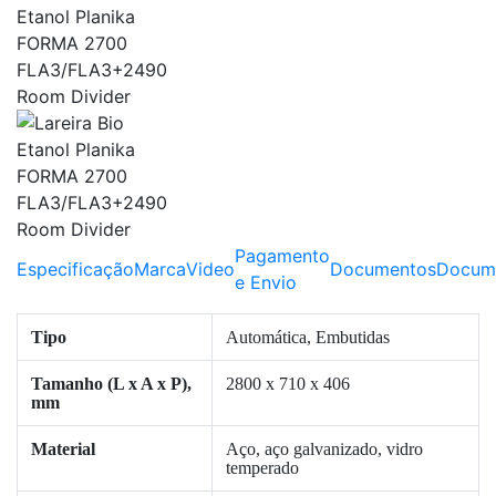
Pagamento
Especificação
Marca
Video
Documentos
Docum
e Envio
Tipo
Automática, Embutidas
Tamanho (L x A x P),
2800 x 710 x 406
mm
Material
Aço, aço galvanizado, vidro
temperado