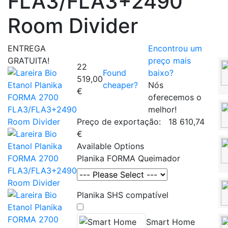
FLA3/FLA3+2490
Room Divider
ENTREGA
Encontrou um
GRATUITA!
preço mais
22
Found
baixo?
519,00
cheaper?
Nós
€
oferecemos o
melhor!
Preço de exportação:
18 610,74
€
Available Options
Planika FORMA Queimador
Planika SHS compatível
Smart Home