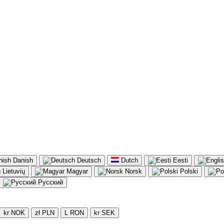
Danish
Deutsch
Dutch
Eesti
Lietuvių
Magyar
Norsk
Polski
Русский
kr NOK
zł PLN
L RON
kr SEK