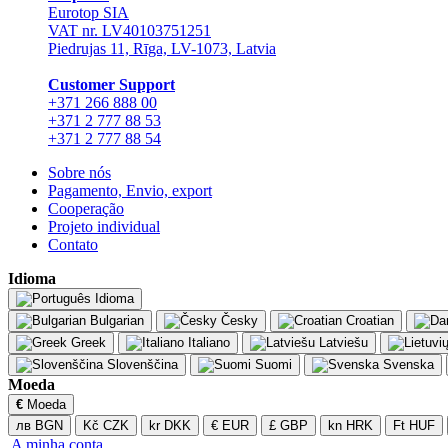
Eurotop SIA
VAT nr. LV40103751251
Piedrujas 11, Rīga, LV-1073, Latvia
Сustomer Support
+371 266 888 00
+371 2 777 88 53
+371 2 777 88 54
Sobre nós
Pagamento, Envio, export
Cooperação
Projeto individual
Contato
Idioma
Idioma
Bulgarian
Česky
Croatian
Greek
Italiano
Latviešu
Slovenščina
Suomi
Svenska
Moeda
€
Moeda
лв BGN
Kč CZK
kr DKK
€ EUR
£ GBP
kn HRK
Ft HUF
A minha conta