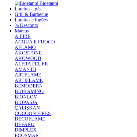
Bioetanol
Lareiras a gás
Grill & Barbecue
Lareiras e fogões
% Desconto
Marcas
A-FIRE
ACQUA E FUOCO
AFLAMO
AKOSTONE
AKOWOOD
ALFRA FEUER
AMANTII
ARTFLAME
ARTIFLAME
BEMODERN
BIOKAMINO
BIONLOV
BIOPASJA
ÇALIŞKAN
COCOON FIRES
DECOFLAME
DEFARO
DIMPLEX
ECOSMART