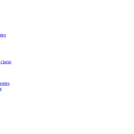
ntes
 claras
entes
e