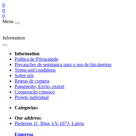
0
0
0
Menu
Information
Information
Política de Privacidade
Precauções de segurança para o uso de bio-lareiras
Terms and conditions
Sobre nós
Regras de compra
Pagamento, Envio, export
Cooperação conosco
Projeto individual
Categorias:
Our address:
Piedrujas 11, Rīga, LV-1073, Latvia
Empresa