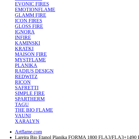
EVONIC FIRES
EMOTIONFLAME
GLAMM FIRE
ICON FIRES
GLOSS FIRE
IGNORA
INFIRE
KAMINSKI
KRATKI
MAISON FIRE
MYSTFLAME
PLANIKA
RADIUS DESIGN
REDWITZ
RICON
SAFRETTI
SIMPLE FIRE
SPARTHERM
TAGU
THE BIO FLAME
VAUNI
XARALYN
Artflame.com
Lareira Bio Etanol Planika FORMA 1800 FLA3/FLA3+1490 R