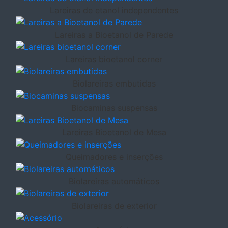
Lareiras de etanol independentes
Lareiras a Bioetanol de Parede
Lareiras bioetanol corner
Biolareiras embutidas
Biocaminas suspensas
Lareiras Bioetanol de Mesa
Queimadores e inserções
Biolareiras automáticos
Biolareiras de exterior