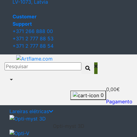
LV-1073, Latvia
Сustomer
Support
+371 266 888 00
+371 2 777 88 53
+371 2 777 88 54
0,00€
0
Pagamento
Lareiras elétricas
Opti-myst 3D