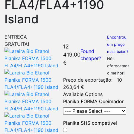
FLA4/FLA4+1190
Island
ENTREGA
Encontrou
GRATUITA!
um preço
12
Found
mais baixo?
419,00
cheaper?
Nós
€
oferecemos
o melhor!
Preço de exportação:
10
263,64 €
Available Options
Planika FORMA Queimador
Planika SHS compatível