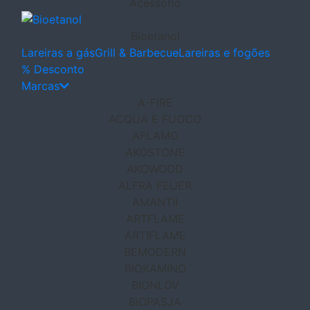
Acessório
Bioetanol
Lareiras a gás
Grill & Barbecue
Lareiras e fogões
% Desconto
Marcas
A-FIRE
ACQUA E FUOCO
AFLAMO
AKOSTONE
AKOWOOD
ALFRA FEUER
AMANTII
ARTFLAME
ARTIFLAME
BEMODERN
BIOKAMINO
BIONLOV
BIOPASJA