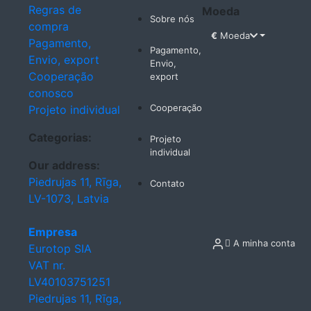
Regras de
Moeda
Sobre nós
compra
€
Moeda
Pagamento,
Pagamento,
Envio, export
Envio,
Cooperação
export
conosco
Cooperação
Projeto individual
Categorias:
Projeto
individual
Our address:
Piedrujas 11, Rīga,
Contato
LV-1073, Latvia
Empresa
A minha conta
Eurotop SIA
VAT nr.
LV40103751251
Piedrujas 11, Rīga,