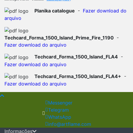
Planika catalogue
-
Fazer download do
arquivo
Techcard_Forma_1500_Island_Prime_Fire_1190
-
Fazer download do arquivo
Techcard_Forma_1500_Island_FLA4
-
Fazer download do arquivo
Techcard_Forma_1500_Island_FLA4+
-
Fazer download do arquivo
Messenger
Telegram
WhatsApp
info@artflame.com
Informações