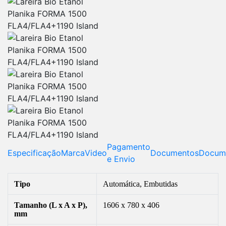
Pagamento
Especificação
Marca
Video
Documentos
Docum
e Envio
Tipo
Automática, Embutidas
Tamanho (L x A x P),
1606 x 780 x 406
mm