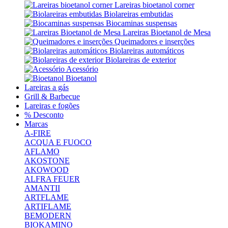
Lareiras bioetanol corner
Biolareiras embutidas
Biocaminas suspensas
Lareiras Bioetanol de Mesa
Queimadores e inserções
Biolareiras automáticos
Biolareiras de exterior
Acessório
Bioetanol
Lareiras a gás
Grill & Barbecue
Lareiras e fogões
% Desconto
Marcas
A-FIRE
ACQUA E FUOCO
AFLAMO
AKOSTONE
AKOWOOD
ALFRA FEUER
AMANTII
ARTFLAME
ARTIFLAME
BEMODERN
BIOKAMINO