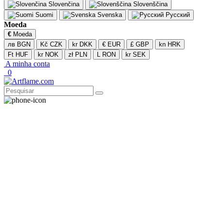
Slovenčina
Slovenščina
Suomi
Svenska
Русский
Moeda
€
Moeda
лв BGN
Kč CZK
kr DKK
€ EUR
£ GBP
kn HRK
Ft HUF
kr NOK
zł PLN
L RON
kr SEK
A minha conta
0