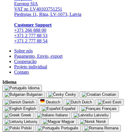
Eurotop SIA
VAT nr. LV40103751251
Piedrujas 11, Rīga, LV-1073, Latvia
Сustomer Support
+371 266 888 00
+371 2 777 88 53
+371 2 777 88 54
Sobre nós
Pagamento, Envio, export
Cooperação
Projeto individual
Contato
Idioma
Idioma
Bulgarian
Česky
Croatian
Danish
Deutsch
Dutch
Eesti
English
Español
Français
Greek
Italiano
Latviešu
Lietuvių
Magyar
Norsk
Polski
Português
Romana