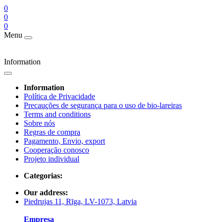
0
0
0
Menu
Information
Information
Política de Privacidade
Precauções de segurança para o uso de bio-lareiras
Terms and conditions
Sobre nós
Regras de compra
Pagamento, Envio, export
Cooperação conosco
Projeto individual
Categorias:
Our address:
Piedrujas 11, Rīga, LV-1073, Latvia
Empresa