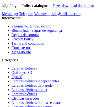
Infire catalogue
-
Fazer download do arquivo
Messenger
Telegram
WhatsApp
info@artflame.com
Informações
Pagamento, Envio, export
Biocaminas - regras de segurança
Regras de compra
Privacy Policy
Terms and conditions
Contacte-nos
Mapa do site
Categorias
Lareiras elétricas
Opti-myst 3D
Opti-V
Lareiras elétricas independentes
Lareiras elétricas de Parede
Lareiras elétricas corner
Lareiras elétricas
Elétricas inserções
Lareiras elétricas brancas e claras
Lareiras elétricas modernas