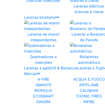
Elétricas inserções
Lareiras elétricas
brancas e claras
Lareiras bioetanol
Lareiras de etanol
Lareiras a Bioetano
independentes
de Parede
Queimadores e
Biolareiras
inserções
automáticos
Lareiras a gás
Grill & Barbecue
Lareiras e fogõ
Marcas
A-FIRE
ACQUA E FUOCO
AMANTII
ARTFLAME
BIOPASJA
ÇALIŞKAN
ECOSMART
EVONIC FIRES
IGNORA
INFIRE