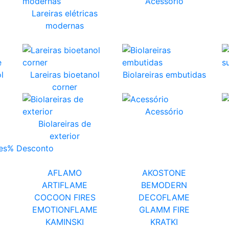
Acessório
Lareiras elétricas
modernas
l
Lareiras bioetanol
Biolareiras embutidas
corner
Acessório
Biolareiras de
exterior
es
% Desconto
AFLAMO
AKOSTONE
ARTIFLAME
BEMODERN
COCOON FIRES
DECOFLAME
EMOTIONFLAME
GLAMM FIRE
KAMINSKI
KRATKI