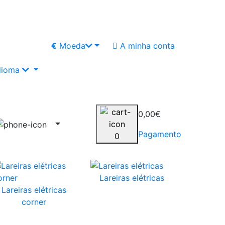
€
Moeda
A minha conta
dioma
0,00€
Pagamento
0
Lareiras elétricas
Lareiras elétricas
corner