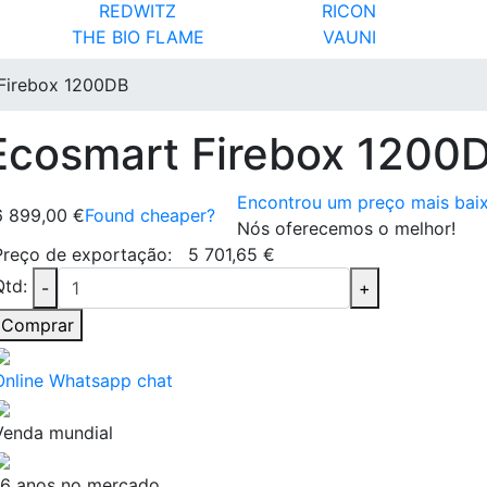
REDWITZ
RICON
THE BIO FLAME
VAUNI
 Firebox 1200DB
 Ecosmart Firebox 1200
Encontrou um preço mais bai
6 899,00 €
Found cheaper?
Nós oferecemos o melhor!
Preço de exportação:
5 701,65 €
Qtd:
-
+
Comprar
Online Whatsapp chat
Venda mundial
16 anos no mercado