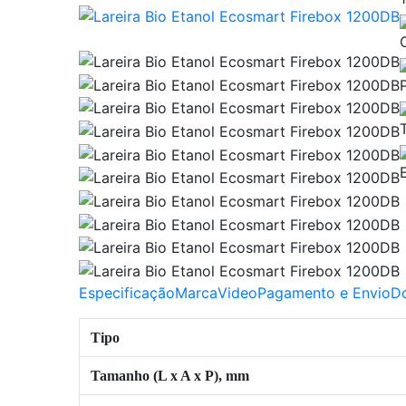
Especificação
Marca
Video
Pagamento e Envio
D
Tipo
Tamanho (L x A x P), mm