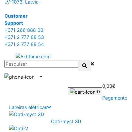
LV-1073, Latvia
Сustomer
Support
+371 266 888 00
+371 2 777 88 53
+371 2 777 88 54
0,00€
0
Pagamento
Lareiras elétricas
Opti-myst 3D