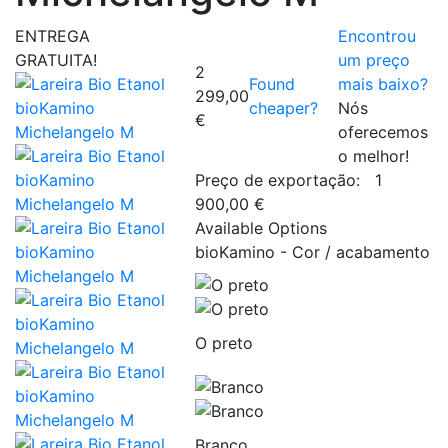
ENTREGA
Encontrou
GRATUITA!
um preço
2
Found
mais baixo?
299,00
cheaper?
Nós
€
oferecemos
o melhor!
Preço de exportação:
1
900,00 €
Available Options
bioKamino - Cor / acabamento
O preto
Branco