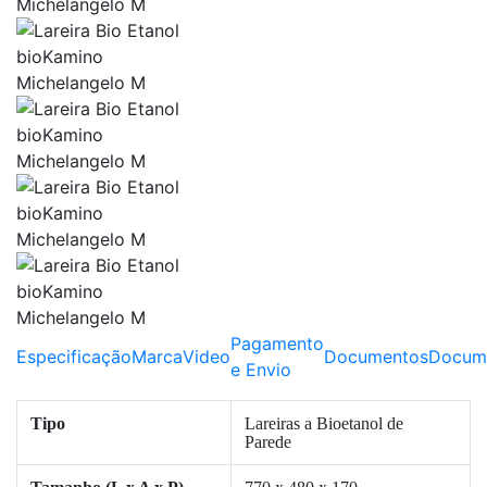
Pagamento
Especificação
Marca
Video
Documentos
Docum
e Envio
Tipo
Lareiras a Bioetanol de
Parede