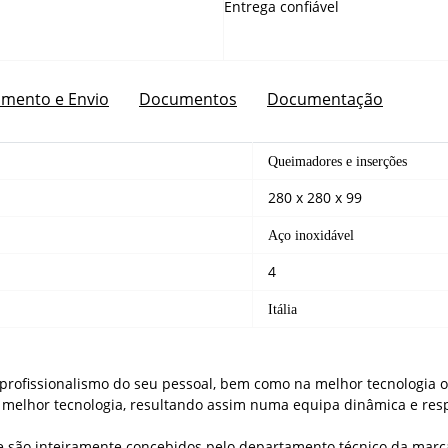
Entrega confiável
mento e Envio
Documentos
Documentação
Queimadores e inserções
280 x 280 x 99
Aço inoxidável
4
Itália
 profissionalismo do seu pessoal, bem como na melhor tecnologia 
 melhor tecnologia, resultando assim numa equipa dinâmica e res
 e são inteiramente concebidos pelo departamento técnico da marc