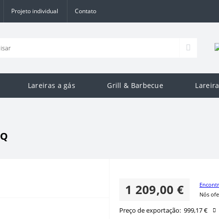
Projeto individual
Contato
Lareiras a gás
Grill & Barbecue
Lareir
0Q
Encontr
1 209,00 €
Nós ofe
Preço de exportação:
999,17 €