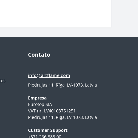
Contato
info@artflame.com
tes
Piedrujas 11, Rīga, LV-1073, Latvia
Empresa
Eurotop SIA
VAT nr. LV40103751251
Piedrujas 11, Rīga, LV-1073, Latvia
Сustomer Support
+371 266 888 00