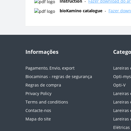
Instruction
-
Fazer download do ar
bioKamino catalogue
-
Fazer down
Informações
Catego
Pagamento, Envio, export
Lareiras 
Biocaminas - regras de segurança
Opti-mys
Regras de compra
Opti-V
Privacy Policy
Lareiras
Terms and conditions
Lareiras 
Contacte-nos
Lareiras 
Mapa do site
Lareiras 
Elétricas