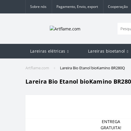
Sobre nós
Pagamento, Envio, export
Cooperação
Lareiras elétricas
Lareiras bioetanol
Artflame.com
Lareira Bio Etanol bioKamino BR280Q
Lareira Bio Etanol bioKamino BR28
ENTREGA
GRATUITA!