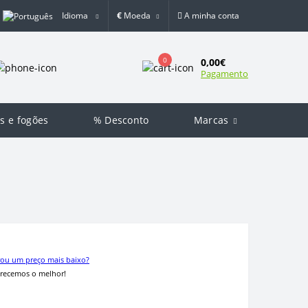
Idioma
€
Moeda
A minha conta
0
0,00€
Pagamento
as e fogões
% Desconto
Marcas
ou um preço mais baixo?
recemos o melhor!