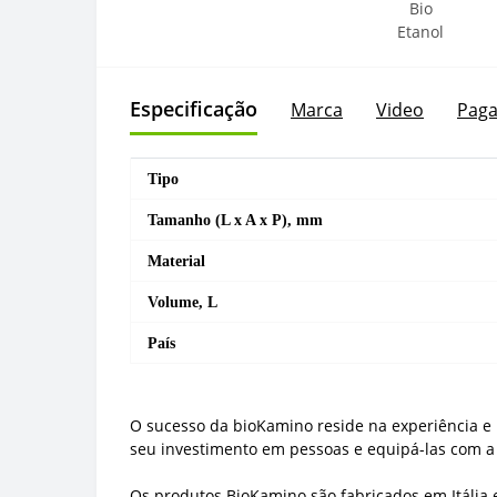
Especificação
Marca
Video
Paga
Tipo
Tamanho (L x A x P), mm
Material
Volume, L
País
O sucesso da bioKamino reside na experiência e
seu investimento em pessoas e equipá-las com a
Os produtos BioKamino são fabricados em Itália