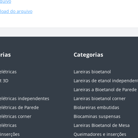
quivo
load do arquivo
rias
Categorias
elétricas
Lareiras bioetanol
t 3D
Lareiras de etanol independen
Lareiras a Bioetanol de Parede
 elétricas independentes
Lareiras bioetanol corner
elétricas de Parede
Biolareiras embutidas
elétricas corner
Biocaminas suspensas
elétricas
Lareiras Bioetanol de Mesa
 inserções
Queimadores e inserções