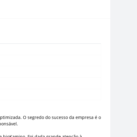
optimizada. O segredo do sucesso da empresa é o
ponsável.
a bioKamino. Foi dada grande atenção à